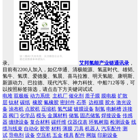
录。
艾邦氢能产业链通讯录
，
目前有2200人加入，如亿华通、清极能源、氢蓝时代、雄韬、
氢牛、氢璞、爱德曼、氢晨、喜马拉雅、明天氢能、康明斯、
新源动力、巴拉德、现代汽车、神力科技、中船712等等，可
以按照标签筛选，请点击下方关键词试试
电堆
双极板
动力系统
主机厂
催化剂
质子膜
膜电极
扩散
层
钛材
碳纸
橡胶
氟橡胶
密封件
石墨
边框膜
胶水
激光设
备
涂布机
点胶机
压缩机
氢气罐
镀膜设备
制氢
电解槽
连接
器
阀门
化学品
模头
金属材料
储氢
固态储氢
焊接设备
传感
器
缠绕设备
复合材料
碳纤维
仪器仪表
环氧树脂
检测设备
线
缆与线束
自动化
胶带
材料
薄膜
刀具
机器人
汽车配件
测
试
导电剂
设备
空压机
五金
模具
配件
网版
印刷设备