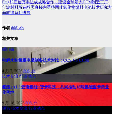
Plug和庄信万丰达成战略合作，建设全球最大CCM制造工厂
宁波材料所在醇类直接内重整固体氧化物燃料电池技术研究方
面取得系列进展
作者
808, ab
相关文章
膜电极
电解水制氢膜电极制备技术对比：CCS VS CCM
4 月 7, 2026
808, ab
技术交流
行业动态
氢能+AI！云韬氢能×智卡科技，共同推动18吨氢能重卡商业
化落地
9 月 18, 2025
808, ab
储氢
技术交流
行业动态