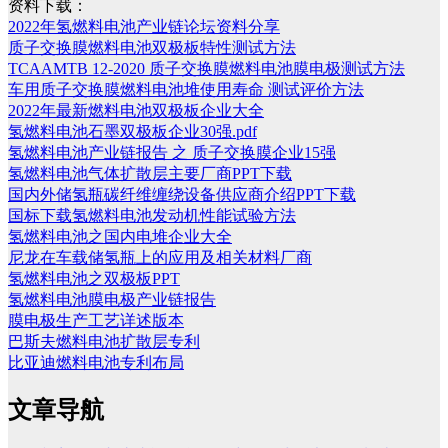
资料下载：
2022年氢燃料电池产业链论坛资料分享
质子交换膜燃料电池双极板特性测试方法
TCAAMTB 12-2020 质子交换膜燃料电池膜电极测试方法
车用质子交换膜燃料电池堆使用寿命 测试评价方法
2022年最新燃料电池双极板企业大全
氢燃料电池石墨双极板企业30强.pdf
氢燃料电池产业链报告 之 质子交换膜企业15强
氢燃料电池气体扩散层主要厂商PPT下载
国内外储氢瓶碳纤维缠绕设备供应商介绍PPT下载
国标下载氢燃料电池发动机性能试验方法
氢燃料电池之国内电堆企业大全
尼龙在车载储氢瓶上的应用及相关材料厂商
氢燃料电池之双极板PPT
氢燃料电池膜电极产业链报告
膜电极生产工艺详述版本
巴斯夫燃料电池扩散层专利
比亚迪燃料电池专利布局
文章导航