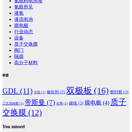
氢燃料电池堆
氢眼所见
液氢
液流电池
膜电极
行业动态
设备
质子交换膜
阀门
隔膜
高分子材料
标签
双极板
(16)
GDL
(11)
催化剂
(2)
密封胶
(2)
丰田
(1)
质子
帝斯曼
(7)
膜电极
(4)
碳纸
(2)
工艺流程图
(1)
石墨
(1)
交换膜
(12)
You missed