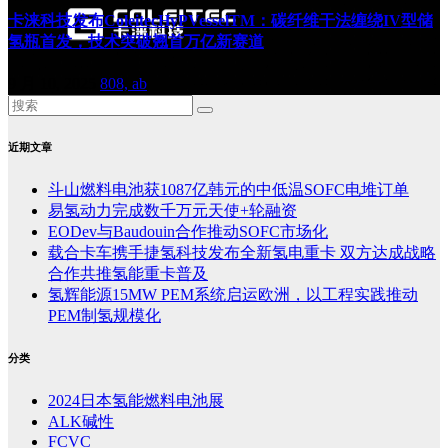
卡涞科技发布ColeitecHyPVesselTM：碳纤维干法缠绕IV型储
氢瓶首发，技术突破翘首万亿新赛道
9 月 10, 2025
808, ab
近期文章
斗山燃料电池获1087亿韩元的中低温SOFC电堆订单
易氢动力完成数千万元天使+轮融资
EODev与Baudouin合作推动SOFC市场化
载合卡车携手捷氢科技发布全新氢电重卡 双方达成战略
合作共推氢能重卡普及
氢辉能源15MW PEM系统启运欧洲，以工程实践推动
PEM制氢规模化
分类
2024日本氢能燃料电池展
ALK碱性
FCVC