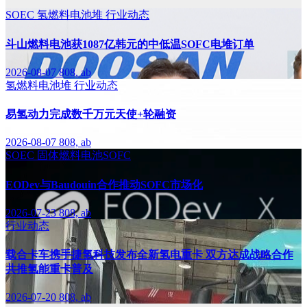
SOEC
氢燃料电池堆
行业动态
斗山燃料电池获1087亿韩元的中低温SOFC电堆订单
2026-08-07
808, ab
氢燃料电池堆
行业动态
易氢动力完成数千万元天使+轮融资
2026-08-07
808, ab
SOEC
固体燃料电池SOFC
EODev与Baudouin合作推动SOFC市场化
2026-07-23
808, ab
行业动态
载合卡车携手捷氢科技发布全新氢电重卡 双方达成战略合作
共推氢能重卡普及
2026-07-20
808, ab