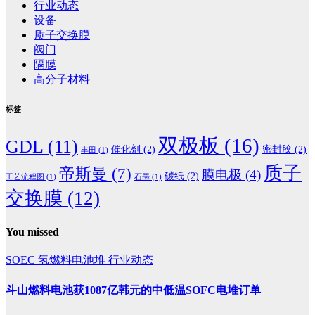
行业动态
设备
质子交换膜
阀门
隔膜
高分子材料
标签
双极板
(16)
GDL
(11)
催化剂
(2)
密封胶
(2)
丰田
(1)
质子
帝斯曼
(7)
膜电极
(4)
碳纸
(2)
工艺流程图
(1)
石墨
(1)
交换膜
(12)
You missed
SOEC
氢燃料电池堆
行业动态
斗山燃料电池获1087亿韩元的中低温SOFC电堆订单