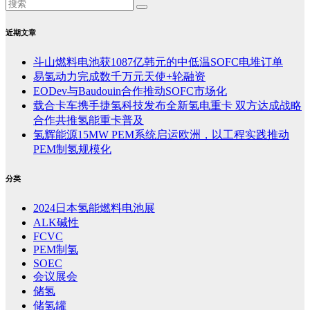
近期文章
斗山燃料电池获1087亿韩元的中低温SOFC电堆订单
易氢动力完成数千万元天使+轮融资
EODev与Baudouin合作推动SOFC市场化
载合卡车携手捷氢科技发布全新氢电重卡 双方达成战略
合作共推氢能重卡普及
氢辉能源15MW PEM系统启运欧洲，以工程实践推动
PEM制氢规模化
分类
2024日本氢能燃料电池展
ALK碱性
FCVC
PEM制氢
SOEC
会议展会
储氢
储氢罐