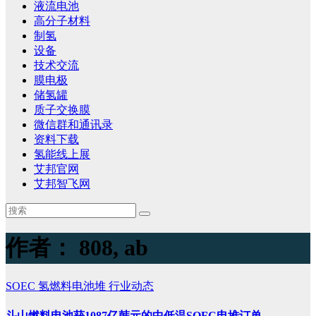
液流电池
高分子材料
制氢
设备
技术交流
膜电极
储氢罐
质子交换膜
微信群和通讯录
资料下载
氢能线上展
艾邦官网
艾邦智飞网
作者：
808, ab
SOEC
氢燃料电池堆
行业动态
斗山燃料电池获1087亿韩元的中低温SOFC电堆订单