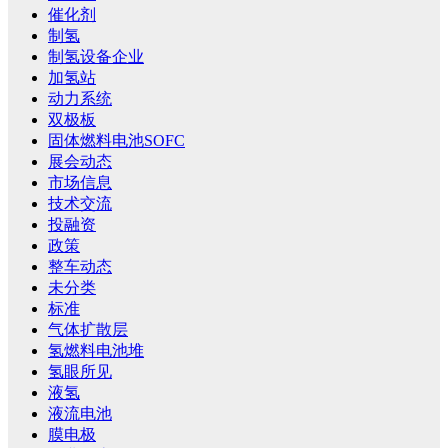
催化剂
制氢
制氢设备企业
加氢站
动力系统
双极板
固体燃料电池SOFC
展会动态
市场信息
技术交流
投融资
政策
整车动态
未分类
标准
气体扩散层
氢燃料电池堆
氢眼所见
液氢
液流电池
膜电极