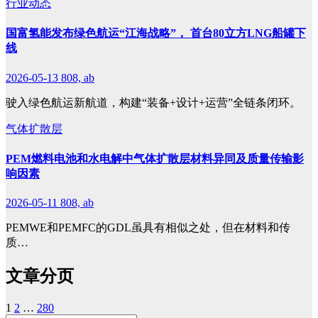
行业动态
国富氢能发布绿色航运“江海战略”， 首台80立方LNG船罐下
线
2026-05-13
808, ab
驶入绿色航运新航道，构建“装备+设计+运营”全链条闭环。
气体扩散层
PEM燃料电池和水电解中气体扩散层材料异同及质量传输影
响因素
2026-05-11
808, ab
PEMWE和PEMFC的GDL虽具有相似之处，但在材料和传
质…
文章分页
1
2
…
280