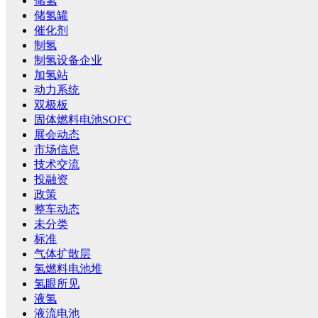
储氢
储氢罐
催化剂
制氢
制氢设备企业
加氢站
动力系统
双极板
固体燃料电池SOFC
展会动态
市场信息
技术交流
投融资
政策
整车动态
未分类
标准
气体扩散层
氢燃料电池堆
氢眼所见
液氢
液流电池