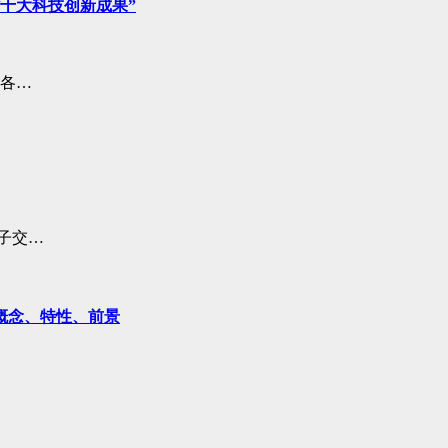
省十大科技创新成果”
的各…
子交…
概念、特性、前景