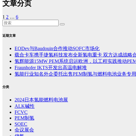
文章分页
1
2
…
6
近期文章
EODev与Baudouin合作推动SOFC市场化
载合卡车携手捷氢科技发布全新氢电重卡 双方达成战略
氢辉能源15MW PEM系统启运欧洲，以工程实践推动PE
Fraunhofer IKTS开发出高温电解堆
氢能行业知名外企委托出售PEM制氢与燃料电池业务专
分类
2024日本氢能燃料电池展
ALK碱性
FCVC
PEM制氢
SOEC
会议展会