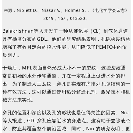
来源
：Niblett D.、Niasar V.、Holmes S.，《电化学学会杂志》
2019，167，013520。
Balakrishnan等人开发了一种从催化层（CL）到气体通道
具有梯度分布的GDL。他们的研究结果表明，孔隙梯度结构
增强了有效且定向的脱水性能，从而降低了PEMFC中的传
质阻力。
干燥后，MPL表面自然形成大小不一的裂纹。这些裂纹通
常是初始的水分传输通道，并在一定程度上促进水分的排
出。为了制造人工裂纹，穿孔是实现有序排列孔隙结构的一
种有效方法，这可以通过使用热分解造孔剂、激光技术和机
械方法来实现。
穿孔
的
位置和深度
以及
孔的
形状
也是
值得
关注
的
因素
。Niu
等人报道，GDL穿孔应靠近水的穿透点
。
这有助于去除液态
水，防止其覆盖整个前沿区域。同时，Niu 的研究表明，更