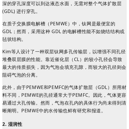
深的穿孔深度可以到达液态水面，无需对整个气体扩散层
(GDL) 进行穿孔。
在
质子
交换膜
电解槽
（
PEMWE
）
中，钛网是最便宜的
GDL；然而，采用这种 GDL 的电解槽性能不如烧结结构或
毡状结构。
Kim等人设计了一种双层钛网多孔传输层，以增强不同孔径
堆叠双层膜的性能。靠近催化层（CL）的较小孔径会导致
最大的传质损失，因为气泡会填充孔隙，而较大的孔径则会
阻碍气泡的分离。
此外，由于PEMWE和PEMFC的气体扩散层（GDL）所用材
料不同，PEMWE的孔径通常大于PEMFC。因此，气体更容
易通过大孔传输。然而，气泡在孔内的具体行为尚未得到清
晰阐明。PEMWE中的水传输也鲜有研究和报道。
2.
湿润性