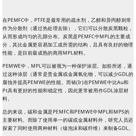
在PEMFC中，
PTFE是最常用的疏水剂
，
乙醇和异丙醇
则
常
作为
分散
剂
（
通过热处理去除
）
，它们可以分散炭黑颗粒，
从而形成均匀的孔隙分布
。
炭黑是PEMFC中MPL的主要成
分，
其
比金属更容易加工成所需的结构
，
且
具有良好的物理
性能，
是目前最成熟的商用MPL材料
。
PEMWE中，MPL可以被视为一种保护涂层。如前所述，通
过这种涂层（通常是贵金属或金属氧化物，可以减少GDL的
腐蚀并提高PEMWE的性能。
而
铱(Ir)在PEMWE中比Au和
Pt具有更好的性能和稳定性，因此更常被用作GDL涂层材
料。
总的来说，碳和金属是PEMFC和PEMWE中MPL和MPS的
主要材料。
而
除了使用单一的碳或金属材料外，研究人员还
探索了同时使用两种材料（镍泡沫和碳纤维）来制备GDL。