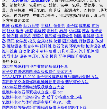
录。
艾邦氢能产业链通讯录
，目前有2200人加入，如亿华
通、清极能源、氢蓝时代、雄韬、氢牛、氢璞、爱德曼、氢
晨、喜马拉雅、明天氢能、康明斯、新源动力、巴拉德、现代
汽车、神力科技、中船712等等，可以按照标签筛选，请点击
下方关键词试试
电堆
双极板
动力系统
主机厂
催化剂
质子膜
膜电极
扩散
层
钛材
碳纸
橡胶
氟橡胶
密封件
石墨
边框膜
胶水
激光设
备
涂布机
点胶机
压缩机
氢气罐
镀膜设备
制氢
电解槽
连接
器
阀门
化学品
模头
金属材料
储氢
固态储氢
焊接设备
传感
器
缠绕设备
复合材料
碳纤维
仪器仪表
环氧树脂
检测设备
线
缆与线束
自动化
胶带
材料
薄膜
刀具
机器人
汽车配件
测
试
导电剂
设备
空压机
五金
模具
配件
网版
印刷设备
资料下载：
2022年氢燃料电池产业链论坛资料分享
质子交换膜燃料电池双极板特性测试方法
TCAAMTB 12-2020 质子交换膜燃料电池膜电极测试方法
车用质子交换膜燃料电池堆使用寿命 测试评价方法
2022年最新燃料电池双极板企业大全
氢燃料电池石墨双极板企业30强.pdf
氢燃料电池产业链报告 之 质子交换膜企业15强
氢燃料电池气体扩散层主要厂商PPT下载
国内外储氢瓶碳纤维缠绕设备供应商介绍PPT下载