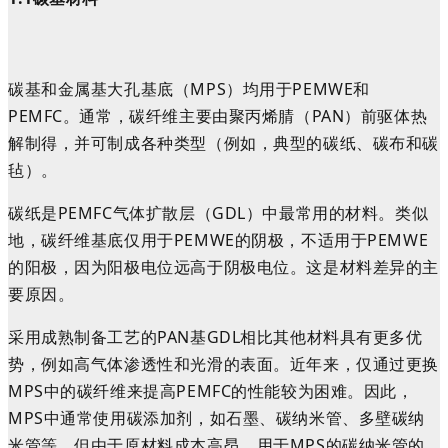
碳基和金属基大孔基底（MPS）均用于PEMWE和
PEMFC。通常，碳纤维主要由聚丙烯腈（PAN）前驱体热
解制得，并可制成各种类型（例如，典型的碳纸、碳布和碳
毡）。
碳纸是PEMFC气体扩散层（GDL）中最常用的材料。类似
地，碳纤维基底仅用于PEMWE的阴极，不适用于PEMWE
的阳极，因为阳极电位远高于阴极电位。这是材料差异的主
要原因。
采用成熟制备工艺的PAN基GDL相比其他材料具有更多优
势，例如高气体渗透性和光滑的表面。近年来，仅通过更换
MPS中的碳纤维来提高PEMFC的性能较为困难。因此，
MPS中通常使用碳添加剂
，
如
石墨
、
碳纳米管
、
多
壁
碳纳
米管
等。但由于原材料成本高昂，用于MPS的碳纳米管的