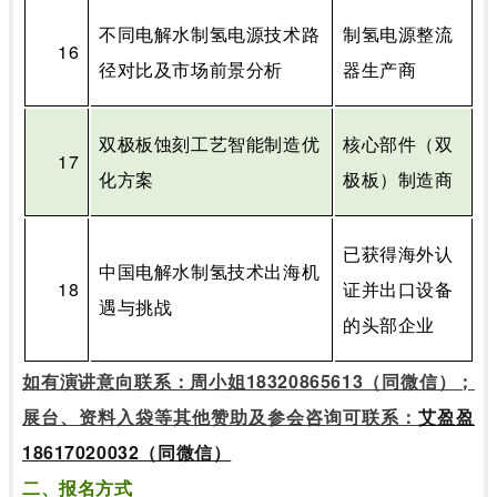
不同电解水制氢电源技术路
制氢电源整流
16
径对比及市场前景分析
器生产商
双极板蚀刻工艺智能制造优
核心部件（双
17
化方案
极板）制造商
已获得海外认
中国电解水制氢技术出海机
18
证并出口设备
遇与挑战
的头部企业
如有演讲意向联系：周小姐18320865613（同微信）；
展台、资料入袋等其他赞助及参会咨询可联系：
艾盈盈
18617020032（同微信）
二、报名方式