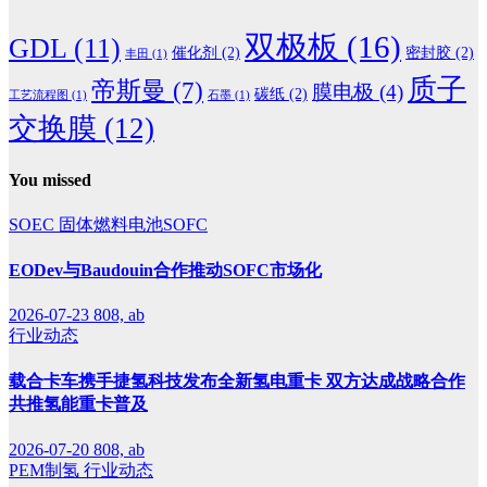
双极板
(16)
GDL
(11)
催化剂
(2)
密封胶
(2)
丰田
(1)
质子
帝斯曼
(7)
膜电极
(4)
碳纸
(2)
工艺流程图
(1)
石墨
(1)
交换膜
(12)
You missed
SOEC
固体燃料电池SOFC
EODev与Baudouin合作推动SOFC市场化
2026-07-23
808, ab
行业动态
载合卡车携手捷氢科技发布全新氢电重卡 双方达成战略合作
共推氢能重卡普及
2026-07-20
808, ab
PEM制氢
行业动态