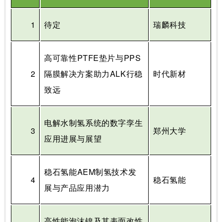
1
待定
瑞麟科技
高可靠性
PTFE
垫片与
PPS
2
隔膜解决方案助力
ALK
行稳
时代新材
致远
电解水制氢系统的数字孪生
3
郑州大学
应用进展与展望
稳石氢能
AEM
制氢技术发
4
稳石氢能
展与产品应用潜力
高性能泡沫镍及其表面改性