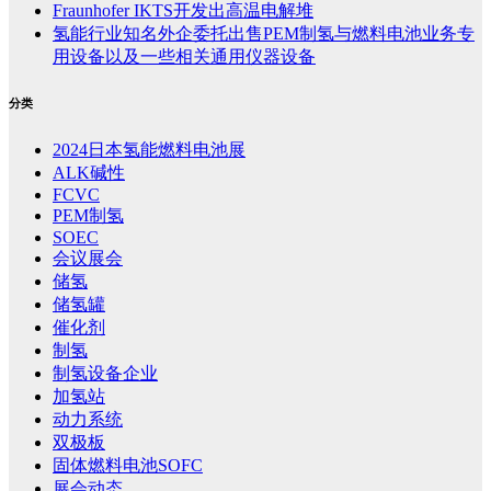
Fraunhofer IKTS开发出高温电解堆
氢能行业知名外企委托出售PEM制氢与燃料电池业务专
用设备以及一些相关通用仪器设备
分类
2024日本氢能燃料电池展
ALK碱性
FCVC
PEM制氢
SOEC
会议展会
储氢
储氢罐
催化剂
制氢
制氢设备企业
加氢站
动力系统
双极板
固体燃料电池SOFC
展会动态