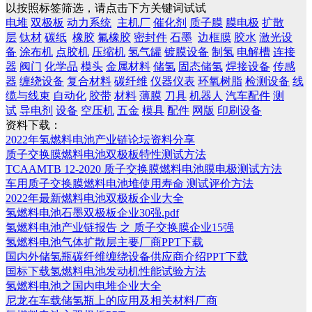
以按照标签筛选，请点击下方关键词试试
电堆
双极板
动力系统
主机厂
催化剂
质子膜
膜电极
扩散
层
钛材
碳纸
橡胶
氟橡胶
密封件
石墨
边框膜
胶水
激光设
备
涂布机
点胶机
压缩机
氢气罐
镀膜设备
制氢
电解槽
连接
器
阀门
化学品
模头
金属材料
储氢
固态储氢
焊接设备
传感
器
缠绕设备
复合材料
碳纤维
仪器仪表
环氧树脂
检测设备
线
缆与线束
自动化
胶带
材料
薄膜
刀具
机器人
汽车配件
测
试
导电剂
设备
空压机
五金
模具
配件
网版
印刷设备
资料下载：
2022年氢燃料电池产业链论坛资料分享
质子交换膜燃料电池双极板特性测试方法
TCAAMTB 12-2020 质子交换膜燃料电池膜电极测试方法
车用质子交换膜燃料电池堆使用寿命 测试评价方法
2022年最新燃料电池双极板企业大全
氢燃料电池石墨双极板企业30强.pdf
氢燃料电池产业链报告 之 质子交换膜企业15强
氢燃料电池气体扩散层主要厂商PPT下载
国内外储氢瓶碳纤维缠绕设备供应商介绍PPT下载
国标下载氢燃料电池发动机性能试验方法
氢燃料电池之国内电堆企业大全
尼龙在车载储氢瓶上的应用及相关材料厂商