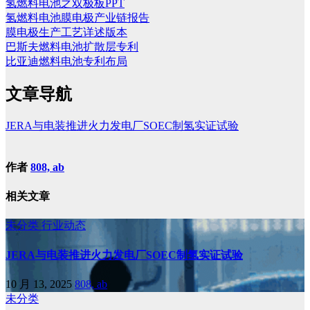
氢燃料电池之双极板PPT
氢燃料电池膜电极产业链报告
膜电极生产工艺详述版本
巴斯夫燃料电池扩散层专利
比亚迪燃料电池专利布局
文章导航
JERA与电装推进火力发电厂SOEC制氢实证试验
作者
808, ab
相关文章
未分类
行业动态
JERA与电装推进火力发电厂SOEC制氢实证试验
10 月 13, 2025
808, ab
未分类