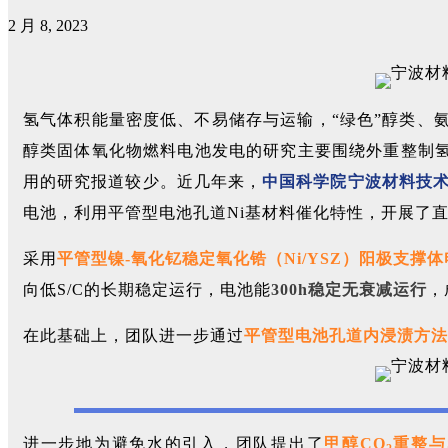
2 月 8, 2023
氢气体积能量密度低、不易储存与运输，“绿色”醇类、
醇类固体氧化物燃料电池发电的研究主要围绕外重整制氢
用的研究报道较少。近几年来，
中国科学院宁波材料技
电池，利用平管型电池孔道Ni基材料催化特性，开展了
采用
平管型镍-氧化钇稳定氧化锆（Ni/YSZ）阳极支撑体
向低S/C的长期稳定运行，电池能
300h稳定无衰减运行
，
在此基础上，团队进一步通过
平管型电池孔道内浸渍方法
进一步地为避免水的引入，团队提出了
甲醇CO
重整与