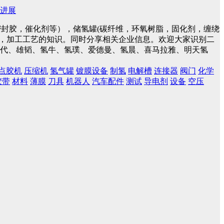
进展
封胶，催化剂等），储氢罐(碳纤维，环氧树脂，固化剂，缠绕
件，加工工艺的知识。同时分享相关企业信息。欢迎大家识别二
蓝时代、雄韬、氢牛、氢璞、爱德曼、氢晨、喜马拉雅、明天氢
点胶机
压缩机
氢气罐
镀膜设备
制氢
电解槽
连接器
阀门
化学
胶带
材料
薄膜
刀具
机器人
汽车配件
测试
导电剂
设备
空压