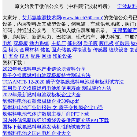
原文始发于微信公众号（中科院宁波材料所）：
宁波材料
大家好，
艾邦氢能源技术网(www.htech360.com)
的微信公众号
设备，内层塑料及其成型设备，储氢罐，车载供氢系统，阀门
维码，并通过公众号二维码加入微信群和通讯录。
艾邦氢能产
能、康明斯、新源动力、巴拉德、现代汽车、神力科技、中船7
电堆
双极板
动力系统
主机厂
催化剂
质子膜
膜电极
扩散层
钛
品
模头
金属材料
储氢
固态储氢
焊接设备
传感器
缠绕设备
复
机
五金
模具
配件
网版
印刷设备
资料下载：
2022年氢燃料电池产业链论坛资料分享
质子交换膜燃料电池双极板特性测试方法
TCAAMTB 12-2020 质子交换膜燃料电池膜电极测试方法
车用质子交换膜燃料电池堆使用寿命 测试评价方法
2022年最新燃料电池双极板企业大全
氢燃料电池石墨双极板企业30强.pdf
氢燃料电池产业链报告 之 质子交换膜企业15强
氢燃料电池气体扩散层主要厂商PPT下载
国内外储氢瓶碳纤维缠绕设备供应商介绍PPT下载
国标下载氢燃料电池发动机性能试验方法
氢燃料电池之国内电堆企业大全