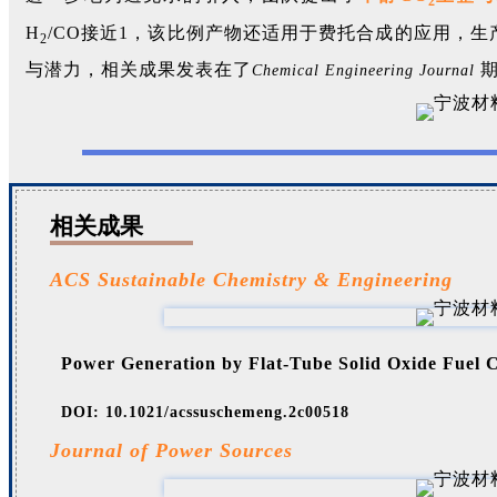
2
H
/CO接近1，该比例产物还适用于费托合成的应用，生
2
与潜力，相关成果发表在了
Chemical Engineering Journal
相关成果
ACS Sustainable Chemistry & Engineering
Power Generation by Flat-Tube Solid Oxide Fuel 
DOI: 10.1021/acssuschemeng.2c00518
Journal of Power Sources