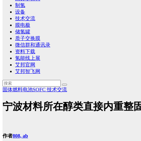
制氢
设备
技术交流
膜电极
储氢罐
质子交换膜
微信群和通讯录
资料下载
氢能线上展
艾邦官网
艾邦智飞网
固体燃料电池SOFC
技术交流
宁波材料所在醇类直接内重整
作者
808, ab