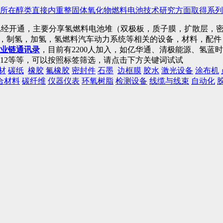
所在醇类直接内重整固体氧化物燃料电池技术研究方面取得系列
已经开通，主要分享氢燃料电池堆（双极板，质子膜，扩散层，密
)，制氢，加氢，氢燃料汽车动力系统等相关的设备，材料，配
业链通讯录
，目前有2200人加入，如亿华通、清极能源、氢
12等等，可以按照标签筛选，请点击下方关键词试试
材
碳纸
橡胶
氟橡胶
密封件
石墨
边框膜
胶水
激光设备
涂布机
合材料
碳纤维
仪器仪表
环氧树脂
检测设备
线缆与线束
自动化