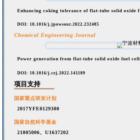
Enhancing coking tolerance of flat-tube solid oxide 
DOI: 10.1016/j.jpowsour.2022.232485
Chemical Engineering Journal
Power generation from flat-tube solid oxide fuel cel
DOI: 10.1016/j.cej.2022.141189
项目支持
国家重点研发计划
2017YFE0129300
国家自然科学基金
21805006、U1637202