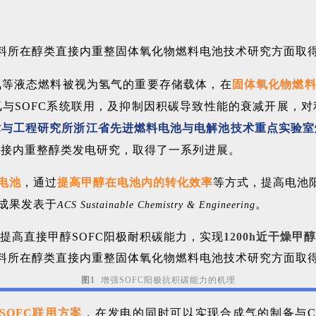
氨等液态燃料被视为氢气的重要存储载体，在
固体氧化物燃料
与SOFC系统联用，及抑制因积碳导致性能的衰减开展，
术与工程研究所浙江省先进燃料电池与电解池技术重点实验室
直接内重整醇类发电研究，取得了一系列进展。
电池
，通过
提高甲醇在电池内的转化效率
等方式，提高电池
成果发表于
。
ACS Sustainable Chemistry & Engineering
提高直接甲醇SOFC阳极耐积碳能力，实现
1200h近干燥甲
图1
增强SOFC阳极抗积碳能力的机理
SOFC联用方案
，在发电的同时可以实现合成气的制备与C