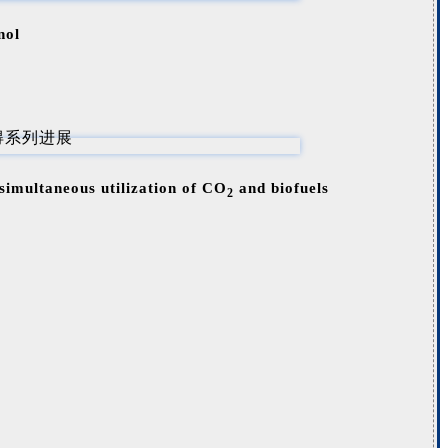
nol
 simultaneous utilization of CO
and biofuels
2