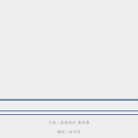
文稿｜新能源所 桑君康
编辑｜材华君