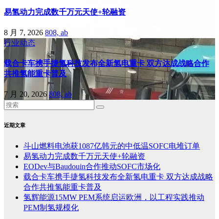
易氢动力完成数千万元天使+轮融资
8 月 7, 2026
808, ab
行业动态
载合卡车携手捷氢科技发布全新氢电重卡 双方达成战略合作
共推氢能重卡普及
7 月 20, 2026
808, ab
近期文章
斗山燃料电池获1087亿韩元的中低温SOFC电堆订单
易氢动力完成数千万元天使+轮融资
EODev与Baudouin合作推动SOFC市场化
载合卡车携手捷氢科技发布全新氢电重卡 双方达成战略
合作共推氢能重卡普及
氢辉能源15MW PEM系统启运欧洲，以工程实践推动
PEM制氢规模化