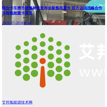
载合卡车携手捷氢科技发布全新氢电重卡 双方达成战略合作
共推氢能重卡普及
2026-07-20
808, ab
艾邦氢能源技术网