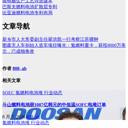
膜电极生产工艺详述版本
巴斯夫燃料电池扩散层专利
比亚迪燃料电池专利布局
文章导航
新乡市人大常委副主任翟洪凯一行考察江苏骥翀
图森无人车创始人造车项目曝光：氢燃料重卡，获投8000万美
元，已成独角兽
作者
808, ab
相关文章
SOEC
氢燃料电池堆
行业动态
斗山燃料电池获1087亿韩元的中低温SOFC电堆订单
8 月 7, 2026
808, ab
氢燃料电池堆
行业动态