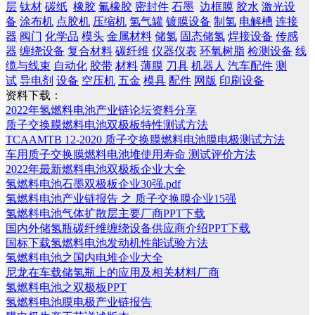
层
钛材
碳纸
橡胶
氟橡胶
密封件
石墨
边框膜
胶水
激光设
备
涂布机
点胶机
压缩机
氢气罐
镀膜设备
制氢
电解槽
连接
器
阀门
化学品
模头
金属材料
储氢
固态储氢
焊接设备
传感
器
缠绕设备
复合材料
碳纤维
仪器仪表
环氧树脂
检测设备
线
缆与线束
自动化
胶带
材料
薄膜
刀具
机器人
汽车配件
测
试
导电剂
设备
空压机
五金
模具
配件
网版
印刷设备
资料下载：
2022年氢燃料电池产业链论坛资料分享
质子交换膜燃料电池双极板特性测试方法
TCAAMTB 12-2020 质子交换膜燃料电池膜电极测试方法
车用质子交换膜燃料电池堆使用寿命 测试评价方法
2022年最新燃料电池双极板企业大全
氢燃料电池石墨双极板企业30强.pdf
氢燃料电池产业链报告 之 质子交换膜企业15强
氢燃料电池气体扩散层主要厂商PPT下载
国内外储氢瓶碳纤维缠绕设备供应商介绍PPT下载
国标下载氢燃料电池发动机性能试验方法
氢燃料电池之国内电堆企业大全
尼龙在车载储氢瓶上的应用及相关材料厂商
氢燃料电池之双极板PPT
氢燃料电池膜电极产业链报告