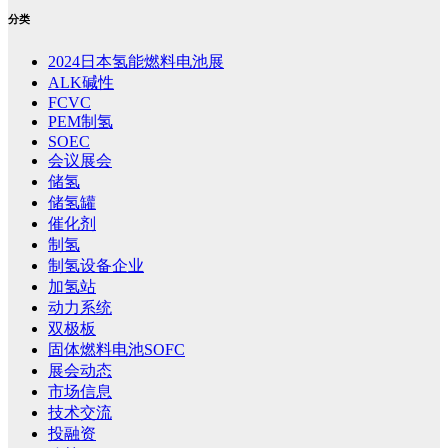
分类
2024日本氢能燃料电池展
ALK碱性
FCVC
PEM制氢
SOEC
会议展会
储氢
储氢罐
催化剂
制氢
制氢设备企业
加氢站
动力系统
双极板
固体燃料电池SOFC
展会动态
市场信息
技术交流
投融资