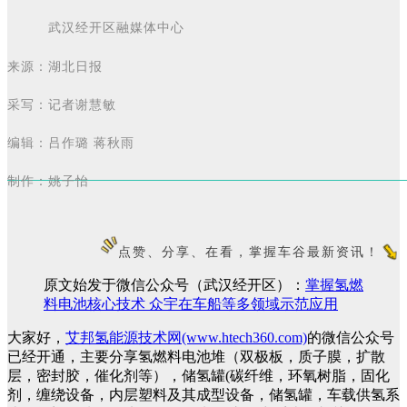
武汉经开区融媒体中心
来源：
湖北日报
采写：记者谢慧敏
编辑：吕作璐 蒋秋雨
制作：
姚子怡
点赞、分享、在看，掌握车谷最新资讯！
原文始发于微信公众号（武汉经开区）：
掌握氢燃
料电池核心技术 众宇在车船等多领域示范应用
大家好，
艾邦氢能源技术网(www.htech360.com)
的微信公众号
已经开通，主要分享氢燃料电池堆（双极板，质子膜，扩散
层，密封胶，催化剂等），储氢罐(碳纤维，环氧树脂，固化
剂，缠绕设备，内层塑料及其成型设备，储氢罐，车载供氢系