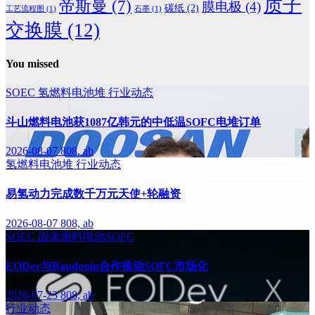
质子
帝斯曼
(7)
膜电极
(4)
碳纸
(2)
工艺流程图
(1)
石墨
(1)
交换膜
(12)
You missed
SOEC
氢燃料电池堆
行业动态
斗山燃料电池获1087亿韩元的中低温SOFC电堆订单
2026-08-07
808, ab
氢燃料电池堆
行业动态
易氢动力完成数千万元天使+轮融资
2026-08-07
808, ab
SOEC
固体燃料电池SOFC
EODev与Baudouin合作推动SOFC市场化
2026-07-23
808, ab
行业动态