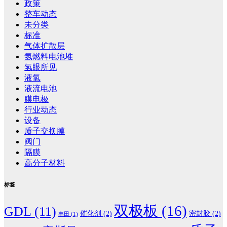
政策
整车动态
未分类
标准
气体扩散层
氢燃料电池堆
氢眼所见
液氢
液流电池
膜电极
行业动态
设备
质子交换膜
阀门
隔膜
高分子材料
标签
双极板
(16)
GDL
(11)
催化剂
(2)
密封胶
(2)
丰田
(1)