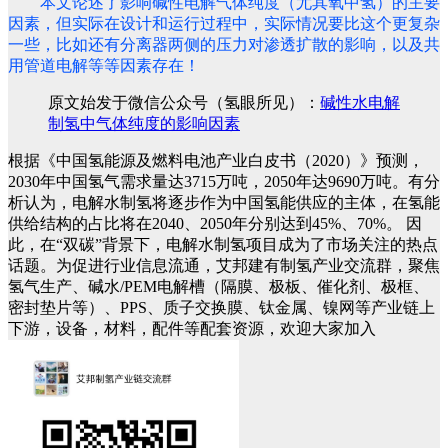
本文论述了影响碱性电解气体纯度（尤其氧中氢）的主要
因素，但实际在设计和运行过程中，实际情况要比这个更复杂
一些，比如还有分离器两侧的压力对渗透扩散的影响，以及共
用管道电解等等因素存在！
原文始发于微信公众号（氢眼所见）：
碱性水电解
制氢中气体纯度的影响因素
根据《中国氢能源及燃料电池产业白皮书（2020）》预测，
2030年中国氢气需求量达3715万吨，2050年达9690万吨。有分
析认为，电解水制氢将逐步作为中国氢能供应的主体，在氢能
供给结构的占比将在2040、2050年分别达到45%、70%。
因
此，在“双碳”背景下，电解水制氢项目成为了市场关注的热点
话题。为促进行业信息流通，艾邦建有制氢产业交流群，聚焦
氢气生产、碱水/PEM电解槽（隔膜、极板、催化剂、极框、
密封垫片等）、PPS、质子交换膜、钛金属、镍网等产业链上
下游，设备，材料，配件等配套资源，欢迎大家加入