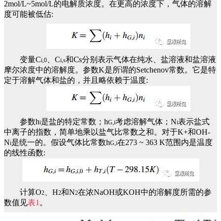
2mol/L~5mol/L的电解质浓度。在更高的浓度下，气体的溶解
度可能被低估:
C
变量C
、C
和
s分别表示气体在纯水、盐溶液和盐溶液
i,0
i,s
摩尔浓度中的溶解度。参数K是所谓的Setchenov常数。它是特
定于溶解气体和盐的，并且略依赖于温度:
参数h
是盐的特定常数；h
考虑溶解气体；N
表示盐式
i
G,i
i
中离子的指数，简单地乘以盐气比常数之和。对于K+和OH-
N
是统一的。假设气体比常数h
在273 ~ 363 K范围内是温度
i
G,i
的线性函数:
计算O
、H
和N
在浓NaOH或KOH中的溶解度所需的参
2
2
2
数值见
表1
。