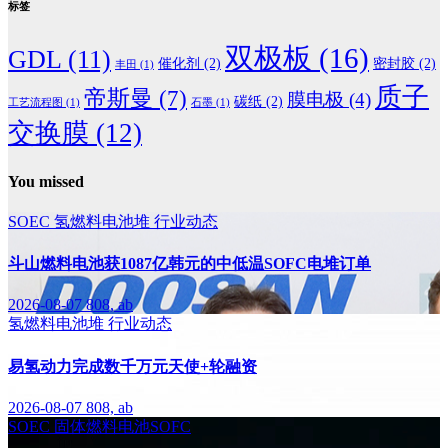
标签
双极板
(16)
GDL
(11)
催化剂
(2)
密封胶
(2)
丰田
(1)
质子
帝斯曼
(7)
膜电极
(4)
碳纸
(2)
工艺流程图
(1)
石墨
(1)
交换膜
(12)
You missed
SOEC
氢燃料电池堆
行业动态
斗山燃料电池获1087亿韩元的中低温SOFC电堆订单
2026-08-07
808, ab
氢燃料电池堆
行业动态
易氢动力完成数千万元天使+轮融资
2026-08-07
808, ab
SOEC
固体燃料电池SOFC