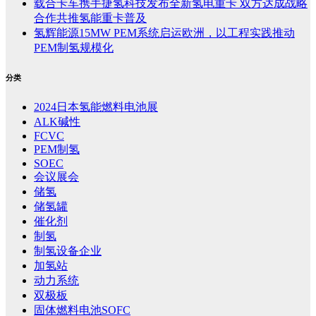
载合卡车携手捷氢科技发布全新氢电重卡 双方达成战略
合作共推氢能重卡普及
氢辉能源15MW PEM系统启运欧洲，以工程实践推动
PEM制氢规模化
分类
2024日本氢能燃料电池展
ALK碱性
FCVC
PEM制氢
SOEC
会议展会
储氢
储氢罐
催化剂
制氢
制氢设备企业
加氢站
动力系统
双极板
固体燃料电池SOFC