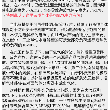
相当。在20bar时，已经无法测量到足够的气体纯度，因为即
使电流密度为0.7A/m2，也会导致杂质气体浓度为2.5 vol.%。
（
特别说明，这里杂质气体是指氧气中含有氢
）
当电解槽使用可再生能源动态运行时，精确了解所得气体
纯度对于防止安全停机非常重要。
作为电解槽运行范围的限
制，不仅是电解槽的电压，而且气体产物的纯度也很重要。
在文献中，工业碱性水电解槽的可接受部分负荷运行通常为
标称负荷的10-40%。
在此工作范围以下，由于氢气的污染，氧的质量显著降
低，反之亦然。这种污染的一个来源是产品气体通过隔膜的扩
散。这导致气体质量下降，但也导致电解槽的电效率下降，因
为氧和氢(在阴极)之间的反应形成回水。
第二个污染源是电解
液中气体的溶解。
在相应气体饱和后，由于阳极液和阴极液
循环不断混合，以补偿电极反应引起的电解质浓度差异，溶
解气体能够在对面气体分离器中放出气体
。
这种操作模式可能会导致安全问题，因为
在大气压和
80°C下，
H
/O
混合物的下限(LEL)和爆炸上限(UEL)分别为
2
2
3.8 mol%和95.4 mol% H
。因此，一旦在废气中测量到2vol %
2
的外来气体含量(约为LEL或UEL的50%)，电解槽必须立即关