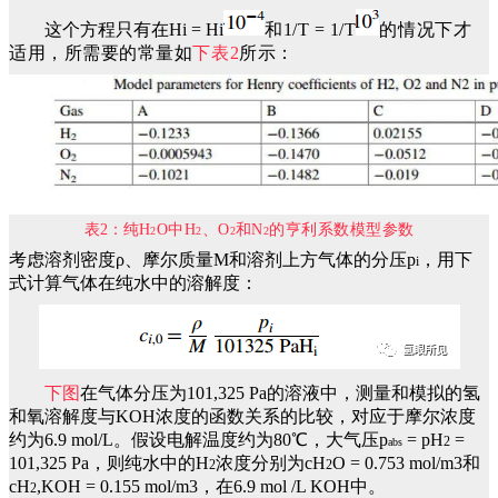
这个方程只有在Hi = Hi
和1/T = 1/T
的情况下才
适用，所需要的常量如
下表2
所示：
表2：
纯H
O中H
、O
和N
的亨利系数模型参数
2
2
2
2
考虑溶剂密度ρ、摩尔质量M和溶剂上方气体的分压p
，用下
i
式计算气体在纯水中的溶解度：
下图
在气体分压为101,325 Pa的溶液中，测量和模拟的氢
和氧溶解度与KOH浓度的函数关系的比较，对应于摩尔浓度
约为6.9 mol/L。假设电解温度约为80℃，大气压p
= pH
=
2
abs
101,325 Pa，则纯水中的H
浓度分别为cH
O = 0.753 mol/m3和
2
2
cH
,KOH = 0.155 mol/m3，在6.9 mol /L KOH中。
2