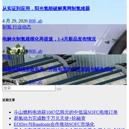
从实证到应用，阳光氢能破解离网制氢难题
4 月 29, 2026
808, ab
制氢
行业动态
电解水制氢规模化再提速，1-4月新品发布情况
4 月 28, 2026
808, ab
制氢
制氢电解槽杂散电流、旁路电流的产生原因与解决办法
4 月 28, 2026
808, ab
近期文章
斗山燃料电池获1087亿韩元的中低温SOFC电堆订单
易氢动力完成数千万元天使+轮融资
EODev与Baudouin合作推动SOFC市场化