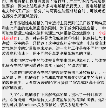
闭。
当电解槽在低电流密度下运行时，产品气体的污染是很
重要的，因为上述现象大多与电解槽负荷无关。
当电解槽是
电力制气工厂的一部分并与可再生能源相结合时，可以考虑
在部分负荷区域运行。
太阳能碱性电解槽的日常运行主要受到低总日照下氧纯度
和由此产生的低电流密度的限制。为了减少阳极氢含量，一种
可能性是通过铂催化氢和氧通过气体重整器燃烧回水（
一个提
纯的过程
）。另一种选择是优化碱液循环控制，以保持低气体
杂质。不幸的是，只描述了这种效应的定性描述；电解质流速
对气体纯度的定量影响未发表。进一步的工作是在不同的电解
质温度和流速下，用不同的分离器测量阳极氢的含量。
碱水电解过程中的气体交叉主要由两种现象引起：气体在
电解液中的溶解和通过分离器（隔膜）的渗透扩散。
气体在电解质溶液中的溶解度需要按照气液转移估计。不
幸的是，关于电解条件下氢和氧在浓氢氧化钾溶液中的溶解度
的数据很少。
大多数发表的论文只提供了室温或略高于室温
的溶解度值。
为了估计电解条件下溶解气体的量，提出了一种计算方
法。众所周知，气体溶解度大多随盐浓度的增加而降低。这种
行为可以用Setchenov关系来描述，该关系适用于Cs =