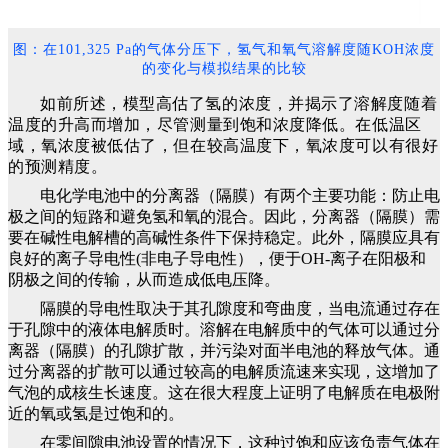
图：在101,325 Pa的气体分压下，氢气和氧气溶解度随KOH浓度
的变化与模拟结果的比较
如前所述，模型高估了氢的浓度，并揭示了溶解度随着
温度的升高而增加，尽管测量到饱和浓度降低。
在低温区
域，氧浓度被低估了，但在较高温度下，氧浓度可以有很好
的预测精度。
电化学电池中的分离器（隔膜）有两个主要功能：防止电
极之间的短路和避免氢和氧的混合。因此，分离器（隔膜）需
要在碱性电解槽的高碱性条件下保持稳定。此外，隔膜应具有
良好的离子导电性(非电子导电性），便于OH-离子在阳极和
阴极之间的传输，从而造成低电压降。
隔膜的导电性取决于其孔隙度和弯曲度，当电流通过存在
于孔隙中的液体电解质时。溶解在电解质中的气体可以通过分
离器（隔膜）的孔隙扩散，并污染对面半电池的释放气体。通
过分离器的扩散可以通过较高的电解质流速来实现，这增加了
气泡的成核生长速度。这在很大程度上证明了电解质在电极附
近的氧或氢是过饱和的。
在零间隙电池设置的情况下，这种过饱和应该负责气体在