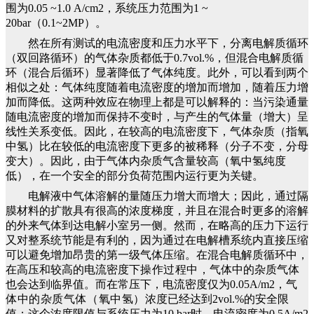
围为0.05 ~1.0 A/cm2，系统压力范围为1 ~
20bar（0.1~2MP）。
然在所有测试的电流密度和压力水平下，分离电解质循环
（双回路循环）的气体杂质都低于0.7vol.%，但混合电解质循
环（混合后循环）显著降低了气体纯度。此外，可以看到两个
相似之处：气体纯度随着电流密度的增加而增加，随着压力增
加而降低。这两种效应在物理上都是可以解释的：当污染通量
随电流密度的增加而保持不变时，与产生的气体量（增大）呈
线性关系变低。因此，在较高的电流密度下，气体杂质（指氧
中氢）比在较低的电流密度下更多的被稀释（分子不变，分母
变大）。因此，由于气体内杂质气含量较高（氧中氢纯度
低），在一个安全的部分负荷范围内运行更为关键。
电解液中气体溶解的量随压力增大而增大；因此，通过隔
膜材料的扩散具有很高的浓度梯度，并且在混合时更多的溶解
的外来气体到达电解小室另一侧。然而，在略高的压力下运行
又对整系统节能是有利的，因为通过在电解槽系统内直接压缩
可以避免增加昂贵的第一级气体压缩。在混合电解质循环中，
在高压和较高的电流密度下
操作过程中
，气体中的杂质气体
也会达到临界值。而在常压下，电流密度仅为0.05A/m2，
气
体中的杂质气体（氧中氢）
浓度已经达到2vol.%的安全限
值；这个浓度限值与系统压力为10 bar时，电流密度为0.5A/m2