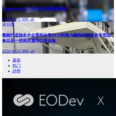
Fraunhofer IKTS开发出高温电解堆
2026-06-11
808, ab
未分类
氢能行业知名外企委托出售PEM制氢与燃料电池业务专用设
备以及一些相关通用仪器设备
2026-06-02
808, ab
最新
热门
趋势