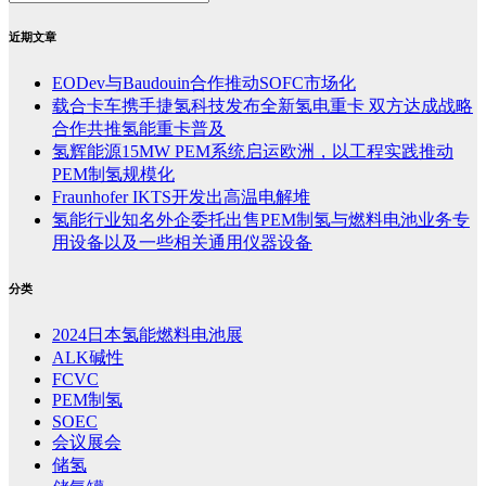
近期文章
EODev与Baudouin合作推动SOFC市场化
载合卡车携手捷氢科技发布全新氢电重卡 双方达成战略
合作共推氢能重卡普及
氢辉能源15MW PEM系统启运欧洲，以工程实践推动
PEM制氢规模化
Fraunhofer IKTS开发出高温电解堆
氢能行业知名外企委托出售PEM制氢与燃料电池业务专
用设备以及一些相关通用仪器设备
分类
2024日本氢能燃料电池展
ALK碱性
FCVC
PEM制氢
SOEC
会议展会
储氢