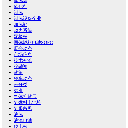
储氢罐
催化剂
制氢
制氢设备企业
加氢站
动力系统
双极板
固体燃料电池SOFC
展会动态
市场信息
技术交流
投融资
政策
整车动态
未分类
标准
气体扩散层
氢燃料电池堆
氢眼所见
液氢
液流电池
膜电极