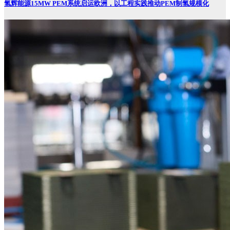
氢辉能源15MW PEM系统启运欧洲，以工程实践推动PEM制氢规模化