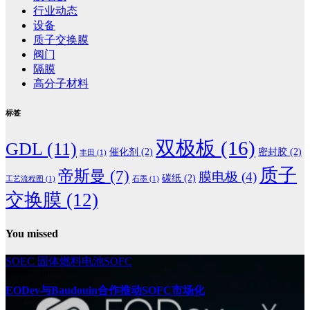
行业动态
设备
质子交换膜
阀门
隔膜
高分子材料
标签
双极板
(16)
GDL
(11)
催化剂
(2)
密封胶
(2)
丰田
(1)
质子
帝斯曼
(7)
膜电极
(4)
碳纸
(2)
工艺流程图
(1)
石墨
(1)
交换膜
(12)
You missed
SOEC
固体燃料电池SOFC
EODev与Baudouin合作推动SOFC市场化