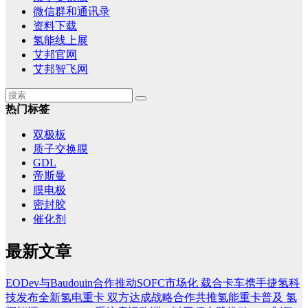
微信群和通讯录
资料下载
氢能线上展
艾邦官网
艾邦智飞网
热门标签
双极板
质子交换膜
GDL
帝斯曼
膜电极
密封胶
催化剂
最新文章
EODev与Baudouin合作推动SOFC市场化
载合卡车携手捷氢科
技发布全新氢电重卡 双方达成战略合作共推氢能重卡普及
氢