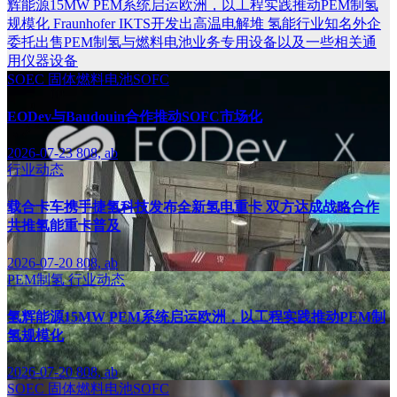
辉能源15MW PEM系统启运欧洲，以工程实践推动PEM制氢
规模化
Fraunhofer IKTS开发出高温电解堆
氢能行业知名外企
委托出售PEM制氢与燃料电池业务专用设备以及一些相关通
用仪器设备
SOEC
固体燃料电池SOFC
EODev与Baudouin合作推动SOFC市场化
2026-07-23
808, ab
行业动态
载合卡车携手捷氢科技发布全新氢电重卡 双方达成战略合作
共推氢能重卡普及
2026-07-20
808, ab
PEM制氢
行业动态
氢辉能源15MW PEM系统启运欧洲，以工程实践推动PEM制
氢规模化
2026-07-20
808, ab
SOEC
固体燃料电池SOFC