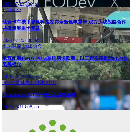
2026-07-23
808, ab
行业动态
载合卡车携手捷氢科技发布全新氢电重卡 双方达成战略合作
共推氢能重卡普及
2026-07-20
808, ab
PEM制氢
行业动态
氢辉能源15MW PEM系统启运欧洲，以工程实践推动PEM制
氢规模化
2026-07-20
808, ab
SOEC
固体燃料电池SOFC
Fraunhofer IKTS开发出高温电解堆
2026-06-11
808, ab