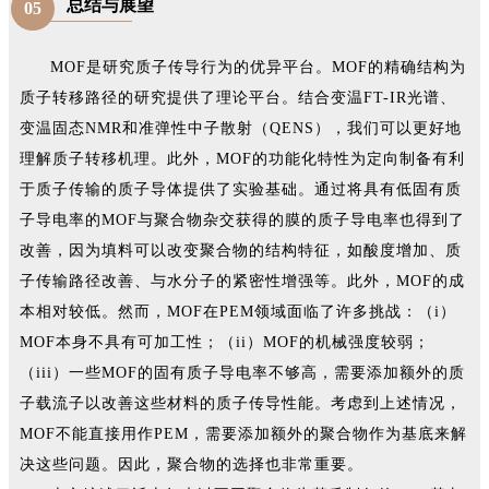
总结与展望
05
MOF是研究质子传导行为的优异平台。MOF的精确结构为
质子转移路径的研究提供了理论平台。结合变温FT-IR光谱、
变温固态NMR和准弹性中子散射（QENS），我们可以更好地
理解质子转移机理。此外，MOF的功能化特性为定向制备有利
于质子传输的质子导体提供了实验基础。通过将具有低固有质
子导电率的MOF与聚合物杂交获得的膜的质子导电率也得到了
改善，因为填料可以改变聚合物的结构特征，如酸度增加、质
子传输路径改善、与水分子的紧密性增强等。此外，MOF的成
本相对较低。然而，MOF在PEM领域面临了许多挑战：（i）
MOF本身不具有可加工性；（ii）MOF的机械强度较弱；
（iii）一些MOF的固有质子导电率不够高，需要添加额外的质
子载流子以改善这些材料的质子传导性能。考虑到上述情况，
MOF不能直接用作PEM，需要添加额外的聚合物作为基底来解
决这些问题。因此，聚合物的选择也非常重要。