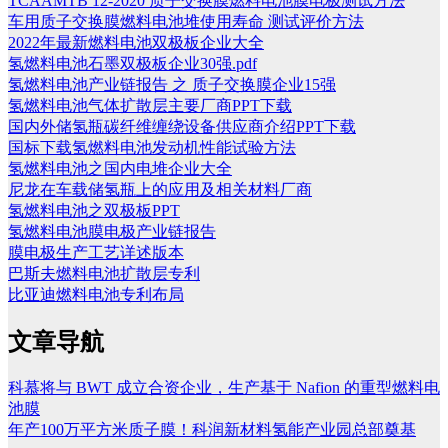
TCAAMTB 12-2020 质子交换膜燃料电池膜电极测试方法
车用质子交换膜燃料电池堆使用寿命 测试评价方法
2022年最新燃料电池双极板企业大全
氢燃料电池石墨双极板企业30强.pdf
氢燃料电池产业链报告 之 质子交换膜企业15强
氢燃料电池气体扩散层主要厂商PPT下载
国内外储氢瓶碳纤维缠绕设备供应商介绍PPT下载
国标下载氢燃料电池发动机性能试验方法
氢燃料电池之国内电堆企业大全
尼龙在车载储氢瓶上的应用及相关材料厂商
氢燃料电池之双极板PPT
氢燃料电池膜电极产业链报告
膜电极生产工艺详述版本
巴斯夫燃料电池扩散层专利
比亚迪燃料电池专利布局
文章导航
科慕将与 BWT 成立合资企业，生产基于 Nafion 的重型燃料电
池膜
年产100万平方米质子膜！科润新材料氢能产业园总部奠基