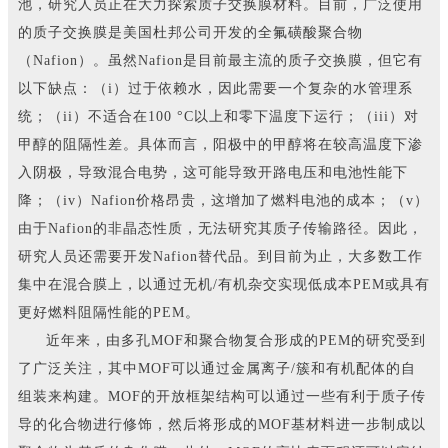
池，研究人员正在大力探索质子交换膜材料。目前，广泛使用
的质子交换膜是美国杜邦公司开发的全氟磺酸聚合物
（Nafion）。虽然Nafion是目前最主流的质子交换膜，但它有
以下缺点：（i）过于依赖水，因此需要一个复杂的水管理系
统；（ii）不适合在100 °C以上和零下温度下运行；（iii）对
甲醇的阻隔性差。具体而言，阳极中的甲醇将在较高温度下渗
入阴极，导致混合电势，这可能导致开路电压和电池性能下
降；（iv）Nafion价格昂贵，这增加了燃料电池的成本；（v）
由于Nafion的非晶态性质，无法研究其质子传输路径。因此，
研究人员还需要开发Nafion替代品。到目前为止，大多数工作
集中在混合膜上，以通过无机/有机杂交实现低成本PEM或具有
更好燃料阻隔性能的PEM。
近年来，由多孔MOF和聚合物复合形成的PEM的研究受到
了广泛关注，其中MOF可以通过金属离子/簇和有机配体的自
组装来构建。MOF的开放框架结构可以通过一些有利于质子传
导的化合物进行修饰，然后将形成的MOF基材料进一步制成以