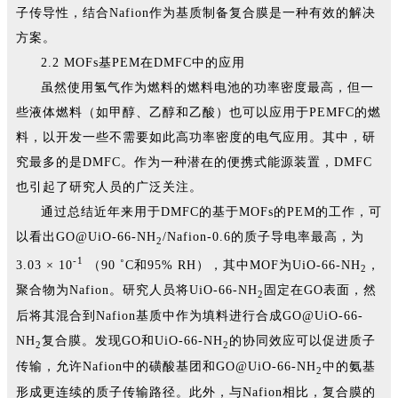
子传导性，结合Nafion作为基质制备复合膜是一种有效的解决
方案。
2.2 MOFs基PEM在DMFC中的应用
虽然使用氢气作为燃料的燃料电池的功率密度最高，但一
些液体燃料（如甲醇、乙醇和乙酸）也可以应用于PEMFC的燃
料，以开发一些不需要如此高功率密度的电气应用。其中，研
究最多的是DMFC。作为一种潜在的便携式能源装置，DMFC
也引起了研究人员的广泛关注。
通过总结近年来用于DMFC的基于MOFs的PEM的工作，可
以看出GO@UiO-66-NH
/Nafion-0.6的质子导电率最高，为
2
-1
3.03 × 10
（90 ˚C和95% RH），其中MOF为UiO-66-NH
，
2
聚合物为Nafion。研究人员将UiO-66-NH
固定在GO表面，然
2
后将其混合到Nafion基质中作为填料进行合成GO@UiO-66-
NH
复合膜。发现GO和UiO-66-NH
的协同效应可以促进质子
2
2
传输，允许Nafion中的磺酸基团和GO@UiO-66-NH
中的氨基
2
形成更连续的质子传输路径。此外，与Nafion相比，复合膜的