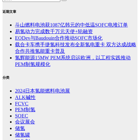
近期文章
斗山燃料电池获1087亿韩元的中低温SOFC电堆订单
易氢动力完成数千万元天使+轮融资
EODev与Baudouin合作推动SOFC市场化
载合卡车携手捷氢科技发布全新氢电重卡 双方达成战略
合作共推氢能重卡普及
氢辉能源15MW PEM系统启运欧洲，以工程实践推动
PEM制氢规模化
分类
2024日本氢能燃料电池展
ALK碱性
FCVC
PEM制氢
SOEC
会议展会
储氢
储氢罐