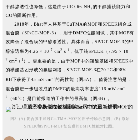
甲醇渗透性也降低，这是由于UiO-66-NH
的甲醇捕获能力和
2
GO的阻断作用。
2018年，Bhat等人将基于CuTMA的MOF和SPEEK组合成
混合膜（SP/CT-MOF-3），用于DMFC性能测试，其中MOF有
效降低了混合膜的甲醇渗透性。具体而言，SP/CT-MOF-3的甲
-7
2
-1
-
醇渗透率为4.26 × 10
cm
s
，低于纯SPEEK（7.95 × 10
7
2
-l
cm
s
）。更重要的是，由于MOF中的羧酸基团和SPEEK中
的磺酸基团形成的氢键网络，SP/CT-MOF-3在70 °C和98%
-1
RH下获得了45 mS cm
的高性能（图3A）。值得注意的是，
-
混合膜进一步组装成的DMFC的最高功率密度116 mW cm
2
（60˚C）是目前报道的工作中的最高值（图3B）。
图3. (A) 复合膜中通过Cu-TMA-MOF的质子传输示意图。(B) 原始
SPEEK和SP/CT-MOF复合膜的DMFC性能对比图。