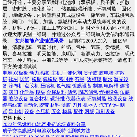
已经开通，主要分享氢燃料电池堆（双极板，质子膜，扩散
层，密封胶，催化剂等），储氢罐(碳纤维，环氧树脂，固化
剂，缠绕设备，内层塑料及其成型设备，储氢罐，车载供氢系
统，阀门)，制氢，加氢，氢燃料汽车动力系统等相关的设
备，材料，配件，加工工艺的知识。同时分享相关企业信息。
欢迎大家识别二维码，并通过公众号二维码加入微信群和通讯
录。
艾邦氢能产业链通讯录
，目前有2200人加入，如亿华
通、清极能源、氢蓝时代、雄韬、氢牛、氢璞、爱德曼、氢
晨、喜马拉雅、明天氢能、康明斯、新源动力、巴拉德、现代
汽车、神力科技、中船712等等，可以按照标签筛选，请点击
下方关键词试试
电堆
双极板
动力系统
主机厂
催化剂
质子膜
膜电极
扩散
层
钛材
碳纸
橡胶
氟橡胶
密封件
石墨
边框膜
胶水
激光设
备
涂布机
点胶机
压缩机
氢气罐
镀膜设备
制氢
电解槽
连接
器
阀门
化学品
模头
金属材料
储氢
固态储氢
焊接设备
传感
器
缠绕设备
复合材料
碳纤维
仪器仪表
环氧树脂
检测设备
线
缆与线束
自动化
胶带
材料
薄膜
刀具
机器人
汽车配件
测
试
导电剂
设备
空压机
五金
模具
配件
网版
印刷设备
资料下载：
2022年氢燃料电池产业链论坛资料分享
质子交换膜燃料电池双极板特性测试方法