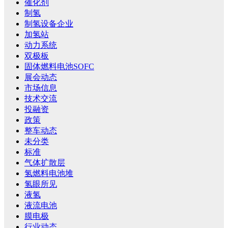
催化剂
制氢
制氢设备企业
加氢站
动力系统
双极板
固体燃料电池SOFC
展会动态
市场信息
技术交流
投融资
政策
整车动态
未分类
标准
气体扩散层
氢燃料电池堆
氢眼所见
液氢
液流电池
膜电极
行业动态