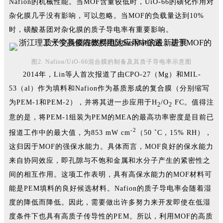
Nafion的机械性能。当MOF含量较低时，UiO-66的磺化作用对
杂化膜几乎没有影响，可以忽略。当MOF的负载量达到10%
时，磺酸基团对杂化膜的质子导电率有重要影响。
图2. Nafion/UiO-66混合膜的制备及其质子导电率示意图
2014年，Lin等人首次报道了由CPO-27（Mg）和MIL-
53（al）作为填料和Nafion作为基质形成的复合膜（分别缩写
为PEM-1和PEM-2），并将其进一步应用于H
/O
FC。值得注
2
2
意的是，将PEM-1组装为PEM的MEA的最高功率密度是目前已
-2
报道工作中的最大值，为853 mW cm
（50 ˚C，15% RH），
这归因于MOF的强保水能力。具体而言，MOF良好的保水能力
来自协同效应，即孔隙与不饱和金属和水分子产生的紧密性之
间的相互作用。这项工作表明，具有高保水能力的MOF材料可
能是PEM填料的良好候选材料。Nafion的质子导电率会随着湿
度的降低而降低。因此，需要做出许多努力来开发即使在低湿
度条件下也具有高质子传导性的PEM。所以，利用MOF的高质