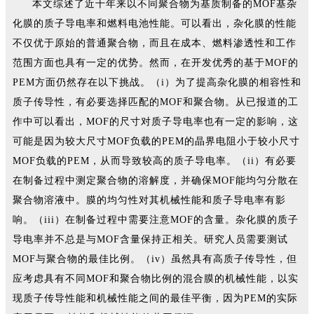
本文综述了近十年来以不同聚合物为基质制备的MOF基杂
化膜的质子导电率和燃料电池性能。可以看出，杂化膜的性能
不仅优于原始的普通聚合物，而且在成本、燃料渗透性和工作
范围方面也具有一定的优势。然而，在开发优秀的基于MOF的
PEM方面仍然存在以下挑战。（i）为了提高杂化膜的相容性和
质子传导性，有必要选择匹配的MOF和聚合物。从已报道的工
作中可以看出，MOF的尺寸对质子导电率也有一定的影响，这
可能是因为较大尺寸MOF负载的PEM的晶界电阻小于较小尺寸
MOF负载的PEM，从而导致较高的质子导电率。（ii）有必要
在制备过程中测定聚合物的溶解度，并确保MOF能均匀分散在
聚合物溶液中。膜的均匀性对其机械性能和质子导电率有影
响。（iii）在制备过程中需要注意MOF的含量。杂化膜的质子
导电率并不总是与MOF含量保持正相关。研究人员需要测试
MOF与聚合物的最佳比例。（iv）虽然具有高质子传导性，但
应考虑具有不同MOF和聚合物比例的混合膜的机械性能，以实
现质子传导性能和机械性能之间的最佳平衡，因为PEM的实际