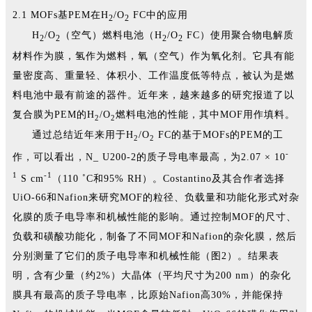
次，H因子46。发表论文入选热点论文(Hot paper) 9
2.1 MOFs基PEM在H
/O
FC中的应用
2
2
篇，ESI高被引论文21篇。入选国际权威期刊J. Mater.
H
/O
（空气）燃料电池（H
/O
FC）使用聚合物电解质
2
2
2
2
Chem. A 2020年新锐科学家（Emerging
材料作为膜，氢作为燃料，氧（空气）作为氧化剂。它具有能
Investigators）。获中国化工学会基础研究成果奖二等
量密度高、重量轻、体积小、工作温度低等特点，被认为是燃
奖一项。
料电池中最有前途的器件。近年来，越来越多的研究报道了以
复合膜为PEM的H
/O
燃料电池的性能，其中MOF用作填料。
2
2
通过总结近年来用于H
/O
FC的基于MOFs的PEM的工
2
2
-
作，可以看出，N_ U200-2的质子导电率最高，为2.07 × 10
1
-1
S cm
（110 ˚C和95% RH）。Costantino及其合作者选择
UiO-66和Nafion来研究MOF的粒径、负载量和功能化形式对杂
化膜的质子电导率和机械性能的影响。通过控制MOF的尺寸、
负载和磺酸功能化，制备了不同MOF和Nafion的杂化膜，然后
分别测量了它们的质子电导率和机械性能（图2）。结果表
明，含有少量（约2%）大晶体（平均尺寸为200 nm）的杂化
膜具有最高的质子导电率，比原始Nafion高30%，并能保持