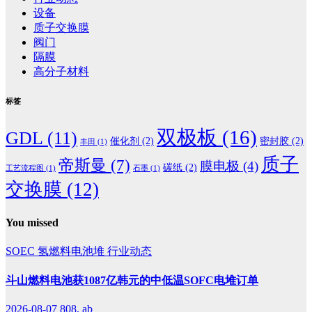
设备
质子交换膜
阀门
隔膜
高分子材料
标签
双极板
(16)
GDL
(11)
催化剂
(2)
密封胶
(2)
丰田
(1)
质子
帝斯曼
(7)
膜电极
(4)
碳纸
(2)
工艺流程图
(1)
石墨
(1)
交换膜
(12)
You missed
SOEC
氢燃料电池堆
行业动态
斗山燃料电池获1087亿韩元的中低温SOFC电堆订单
2026-08-07
808, ab