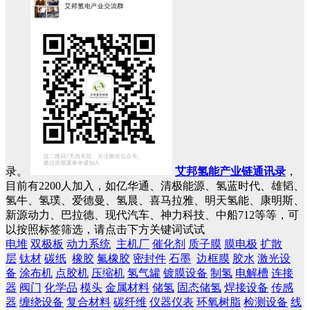
录。
艾邦氢能产业链通讯录
，
目前有2200人加入，如亿华通、清极能源、氢蓝时代、雄韬、
氢牛、氢璞、爱德曼、氢晨、喜马拉雅、明天氢能、康明斯、
新源动力、巴拉德、现代汽车、神力科技、中船712等等，可
以按照标签筛选，请点击下方关键词试试
电堆
双极板
动力系统
主机厂
催化剂
质子膜
膜电极
扩散
层
钛材
碳纸
橡胶
氟橡胶
密封件
石墨
边框膜
胶水
激光设
备
涂布机
点胶机
压缩机
氢气罐
镀膜设备
制氢
电解槽
连接
器
阀门
化学品
模头
金属材料
储氢
固态储氢
焊接设备
传感
器
缠绕设备
复合材料
碳纤维
仪器仪表
环氧树脂
检测设备
线