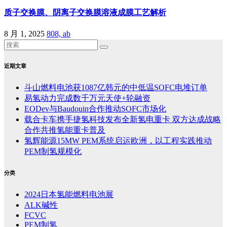
质子交换膜、阴离子交换膜溶液成膜工艺解析
8 月 1, 2025
808, ab
近期文章
斗山燃料电池获1087亿韩元的中低温SOFC电堆订单
易氢动力完成数千万元天使+轮融资
EODev与Baudouin合作推动SOFC市场化
载合卡车携手捷氢科技发布全新氢电重卡 双方达成战略
合作共推氢能重卡普及
氢辉能源15MW PEM系统启运欧洲，以工程实践推动
PEM制氢规模化
分类
2024日本氢能燃料电池展
ALK碱性
FCVC
PEM制氢