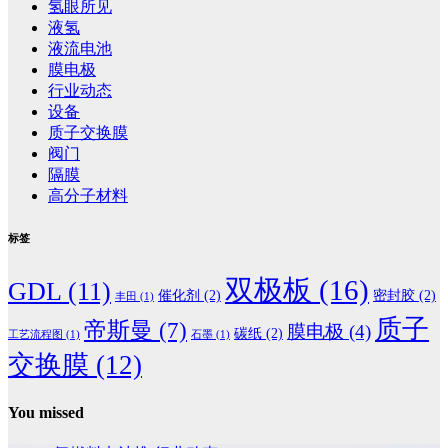
氢眼所见
液氢
液流电池
膜电极
行业动态
设备
质子交换膜
阀门
隔膜
高分子材料
标签
双极板
(16)
GDL
(11)
催化剂
(2)
密封胶
(2)
丰田
(1)
质子
帝斯曼
(7)
膜电极
(4)
碳纸
(2)
工艺流程图
(1)
石墨
(1)
交换膜
(12)
You missed