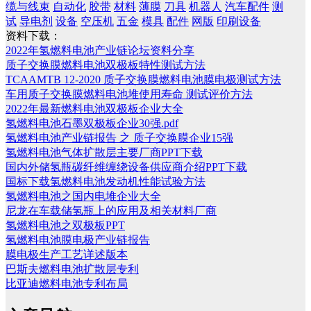
缆与线束
自动化
胶带
材料
薄膜
刀具
机器人
汽车配件
测
试
导电剂
设备
空压机
五金
模具
配件
网版
印刷设备
资料下载：
2022年氢燃料电池产业链论坛资料分享
质子交换膜燃料电池双极板特性测试方法
TCAAMTB 12-2020 质子交换膜燃料电池膜电极测试方法
车用质子交换膜燃料电池堆使用寿命 测试评价方法
2022年最新燃料电池双极板企业大全
氢燃料电池石墨双极板企业30强.pdf
氢燃料电池产业链报告 之 质子交换膜企业15强
氢燃料电池气体扩散层主要厂商PPT下载
国内外储氢瓶碳纤维缠绕设备供应商介绍PPT下载
国标下载氢燃料电池发动机性能试验方法
氢燃料电池之国内电堆企业大全
尼龙在车载储氢瓶上的应用及相关材料厂商
氢燃料电池之双极板PPT
氢燃料电池膜电极产业链报告
膜电极生产工艺详述版本
巴斯夫燃料电池扩散层专利
比亚迪燃料电池专利布局