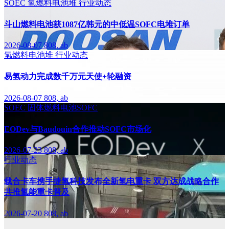
SOEC
氢燃料电池堆
行业动态
斗山燃料电池获1087亿韩元的中低温SOFC电堆订单
2026-08-07
808, ab
氢燃料电池堆
行业动态
易氢动力完成数千万元天使+轮融资
2026-08-07
808, ab
SOEC
固体燃料电池SOFC
EODev与Baudouin合作推动SOFC市场化
2026-07-23
808, ab
行业动态
载合卡车携手捷氢科技发布全新氢电重卡 双方达成战略合作
共推氢能重卡普及
2026-07-20
808, ab