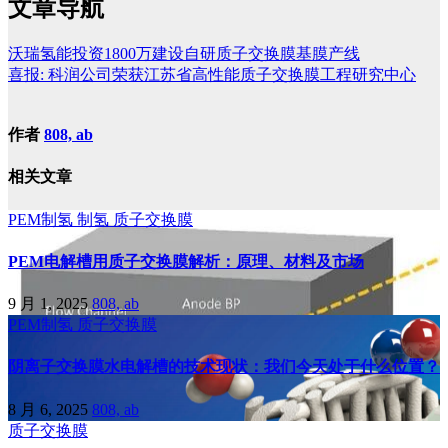
文章导航
沃瑞氢能投资1800万建设自研质子交换膜基膜产线
喜报: 科润公司荣获江苏省高性能质子交换膜工程研究中心
作者
808, ab
相关文章
PEM制氢
制氢
质子交换膜
PEM电解槽用质子交换膜解析：原理、材料及市场
9 月 1, 2025
808, ab
PEM制氢
质子交换膜
阴离子交换膜水电解槽的技术现状：我们今天处于什么位置？
8 月 6, 2025
808, ab
质子交换膜