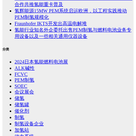
合作共推氢能重卡普及
氢辉能源15MW PEM系统启运欧洲，以工程实践推动
PEM制氢规模化
Fraunhofer IKTS开发出高温电解堆
氢能行业知名外企委托出售PEM制氢与燃料电池业务专
用设备以及一些相关通用仪器设备
分类
2024日本氢能燃料电池展
ALK碱性
FCVC
PEM制氢
SOEC
会议展会
储氢
储氢罐
催化剂
制氢
制氢设备企业
加氢站