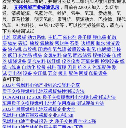
欢迎大家识别二维码，并通过公众号二维码加入微信群和通讯
录。
艾邦氢能产业链通讯录
，目前有2200人加入，如亿华
通、清极能源、氢蓝时代、雄韬、氢牛、氢璞、爱德曼、氢
晨、喜马拉雅、明天氢能、康明斯、新源动力、巴拉德、现代
汽车、神力科技、中船712等等，可以按照标签筛选，请点击
下方关键词试试
电堆
双极板
动力系统
主机厂
催化剂
质子膜
膜电极
扩散
层
钛材
碳纸
橡胶
氟橡胶
密封件
石墨
边框膜
胶水
激光设
备
涂布机
点胶机
压缩机
氢气罐
镀膜设备
制氢
电解槽
连接
器
阀门
化学品
模头
金属材料
储氢
固态储氢
焊接设备
传感
器
缠绕设备
复合材料
碳纤维
仪器仪表
环氧树脂
检测设备
线
缆与线束
自动化
胶带
材料
薄膜
刀具
机器人
汽车配件
测
试
导电剂
设备
空压机
五金
模具
配件
网版
印刷设备
资料下载：
2022年氢燃料电池产业链论坛资料分享
质子交换膜燃料电池双极板特性测试方法
TCAAMTB 12-2020 质子交换膜燃料电池膜电极测试方法
车用质子交换膜燃料电池堆使用寿命 测试评价方法
2022年最新燃料电池双极板企业大全
氢燃料电池石墨双极板企业30强.pdf
氢燃料电池产业链报告 之 质子交换膜企业15强
氢燃料电池气体扩散层主要厂商PPT下载