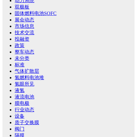
动力系统
双极板
固体燃料电池SOFC
展会动态
市场信息
技术交流
投融资
政策
整车动态
未分类
标准
气体扩散层
氢燃料电池堆
氢眼所见
液氢
液流电池
膜电极
行业动态
设备
质子交换膜
阀门
隔膜