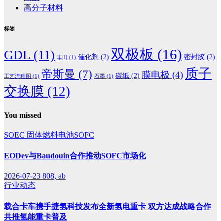
高分子材料
标签
双极板
(16)
GDL
(11)
催化剂
(2)
密封胶
(2)
丰田
(1)
质子
帝斯曼
(7)
膜电极
(4)
碳纸
(2)
工艺流程图
(1)
石墨
(1)
交换膜
(12)
You missed
SOEC
固体燃料电池SOFC
EODev与Baudouin合作推动SOFC市场化
2026-07-23
808, ab
行业动态
载合卡车携手捷氢科技发布全新氢电重卡 双方达成战略合作
共推氢能重卡普及