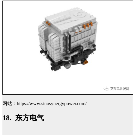
网站：https://www.sinosynergypower.com/
18. 东方电气