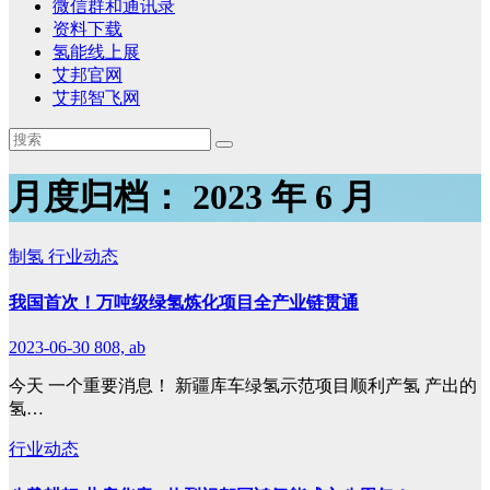
微信群和通讯录
资料下载
氢能线上展
艾邦官网
艾邦智飞网
月度归档：
2023 年 6 月
制氢
行业动态
我国首次！万吨级绿氢炼化项目全产业链贯通
2023-06-30
808, ab
今天 一个重要消息！ 新疆库车绿氢示范项目顺利产氢 产出的
氢…
行业动态