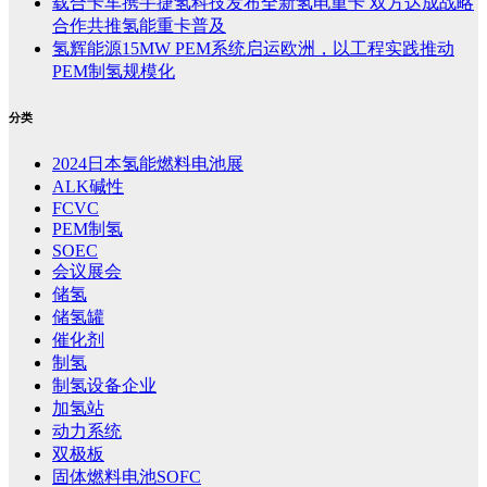
载合卡车携手捷氢科技发布全新氢电重卡 双方达成战略
合作共推氢能重卡普及
氢辉能源15MW PEM系统启运欧洲，以工程实践推动
PEM制氢规模化
分类
2024日本氢能燃料电池展
ALK碱性
FCVC
PEM制氢
SOEC
会议展会
储氢
储氢罐
催化剂
制氢
制氢设备企业
加氢站
动力系统
双极板
固体燃料电池SOFC