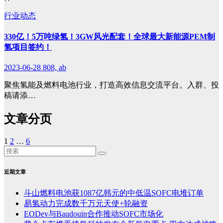
行业动态
330亿！5万吨绿氢！3GW风光配套！全球最大新能源PEM制
氢项目签约！
2023-06-28
808, ab
聚焦氢能及燃料电池行业，打造高效信息交流平台。入群、投
稿请添…
文章分页
1
2
…
6
近期文章
斗山燃料电池获1087亿韩元的中低温SOFC电堆订单
易氢动力完成数千万元天使+轮融资
EODev与Baudouin合作推动SOFC市场化