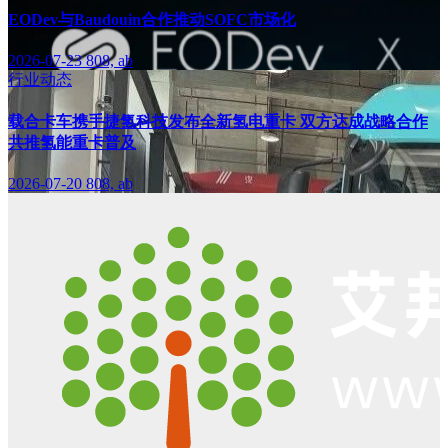
EODev与Baudouin合作推动SOFC市场化
2026-07-23
808, ab
行业动态
载合卡车携手捷氢科技发布全新氢电重卡 双方达成战略合作
共推氢能重卡普及
2026-07-20
808, ab