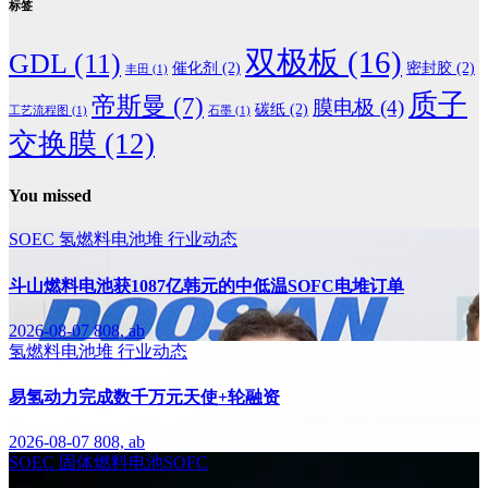
标签
双极板
(16)
GDL
(11)
催化剂
(2)
密封胶
(2)
丰田
(1)
质子
帝斯曼
(7)
膜电极
(4)
碳纸
(2)
工艺流程图
(1)
石墨
(1)
交换膜
(12)
You missed
SOEC
氢燃料电池堆
行业动态
斗山燃料电池获1087亿韩元的中低温SOFC电堆订单
2026-08-07
808, ab
氢燃料电池堆
行业动态
易氢动力完成数千万元天使+轮融资
2026-08-07
808, ab
SOEC
固体燃料电池SOFC