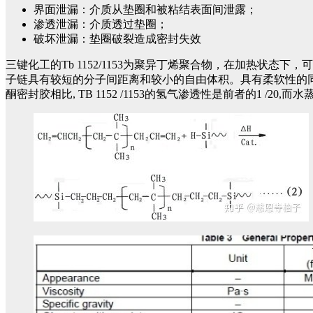
界面泄漏：介质从垫圈和被粘结表面间泄露；
渗透泄漏：介质透过垫圈；
破坏泄漏：垫圈破裂造成密封失效
三键化工的Tb 1152/1153为聚异丁烯聚合物，在加热状态下
子链具有较短的分子间距离和较小的自由体积。具有柔软性的同
酮密封胶相比, TB 1152 /1153的氢气渗透性是前者的1 /20,而