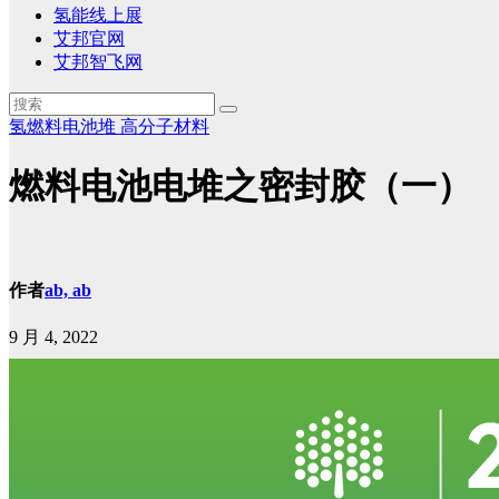
氢能线上展
艾邦官网
艾邦智飞网
氢燃料电池堆
高分子材料
燃料电池电堆之密封胶（一）
作者
ab, ab
9 月 4, 2022