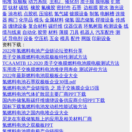
电堆
双极板
动力系统
主机厂
催化剂
质子膜
膜电极
扩散
层
钛材
碳纸
橡胶
氟橡胶
密封件
石墨
边框膜
胶水
激光设
备
涂布机
点胶机
压缩机
氢气罐
镀膜设备
制氢
电解槽
连接
器
阀门
化学品
模头
金属材料
储氢
固态储氢
焊接设备
传感
器
缠绕设备
复合材料
碳纤维
仪器仪表
环氧树脂
检测设备
线
缆与线束
自动化
胶带
材料
薄膜
刀具
机器人
汽车配件
测
试
导电剂
设备
空压机
五金
模具
配件
网版
印刷设备
资料下载：
2022年氢燃料电池产业链论坛资料分享
质子交换膜燃料电池双极板特性测试方法
TCAAMTB 12-2020 质子交换膜燃料电池膜电极测试方法
车用质子交换膜燃料电池堆使用寿命 测试评价方法
2022年最新燃料电池双极板企业大全
氢燃料电池石墨双极板企业30强.pdf
氢燃料电池产业链报告 之 质子交换膜企业15强
氢燃料电池气体扩散层主要厂商PPT下载
国内外储氢瓶碳纤维缠绕设备供应商介绍PPT下载
国标下载氢燃料电池发动机性能试验方法
氢燃料电池之国内电堆企业大全
尼龙在车载储氢瓶上的应用及相关材料厂商
氢燃料电池之双极板PPT
氢燃料电池膜电极产业链报告