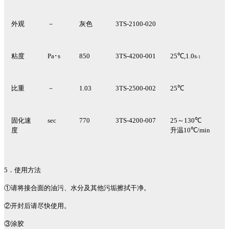
外观
－
灰色
3TS-2100-020
粘度
Pa
･
s
850
3TS-4200-001
25
℃
,1.0s
-1
比重
－
1.03
3TS-2500-002
25
℃
固化速
sec
770
3TS-4200-007
25
～
130
℃
度
升温
10
℃
/min
5
．使用方法
①请将接合面的油污、水分及其他污垢擦拭干净。
②开封后请尽快使用。
③涂胶