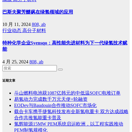
巴斯夫聚芳醚砜在绿氢领域的应用
10 月 11, 2024
808, ab
行业动态
高分子材料
特种化学企业Syensqo：高性能先进材料为下一代绿氢技术赋
能
4 月 25, 2024
808, ab
近期文章
斗山燃料电池获1087亿韩元的中低温SOFC电堆订单
易氢动力完成数千万元天使+轮融资
EODev与Baudouin合作推动SOFC市场化
载合卡车携手捷氢科技发布全新氢电重卡 双方达成战略
合作共推氢能重卡普及
氢辉能源15MW PEM系统启运欧洲，以工程实践推动
PEM制氢规模化