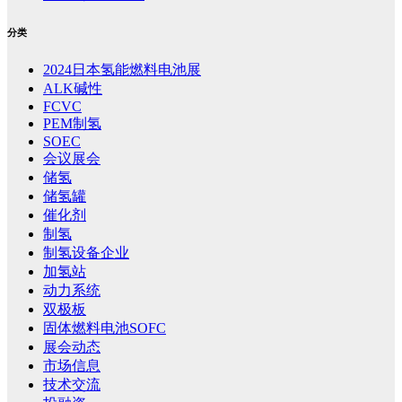
分类
2024日本氢能燃料电池展
ALK碱性
FCVC
PEM制氢
SOEC
会议展会
储氢
储氢罐
催化剂
制氢
制氢设备企业
加氢站
动力系统
双极板
固体燃料电池SOFC
展会动态
市场信息
技术交流