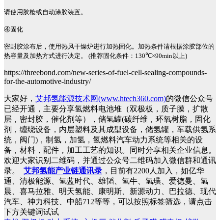
请使用胶枪或自动涂胶装置。
④固化
密封胶涂布后，使用热风干燥炉进行加热固化。加热条件请根据涂胶部位的
热容量及加热方式进行决定。
(
推荐固化条件：
130
℃
×90min
以上
)
https://threebond.com/new-series-of-fuel-cell-sealing-compounds-
for-the-automotive-industry/
大家好，
艾邦氢能源技术网(www.htech360.com)
的微信公众号
已经开通，主要分享氢燃料电池堆（双极板，质子膜，扩散
层，密封胶，催化剂等），储氢罐(碳纤维，环氧树脂，固化
剂，缠绕设备，内层塑料及其成型设备，储氢罐，车载供氢系
统，阀门)，制氢，加氢，氢燃料汽车动力系统等相关的设
备，材料，配件，加工工艺的知识。同时分享相关企业信息。
欢迎大家识别二维码，并通过公众号二维码加入微信群和通讯
录。
艾邦氢能产业链通讯录
，目前有2200人加入，如亿华
通、清极能源、氢蓝时代、雄韬、氢牛、氢璞、爱德曼、氢
晨、喜马拉雅、明天氢能、康明斯、新源动力、巴拉德、现代
汽车、神力科技、中船712等等，可以按照标签筛选，请点击
下方关键词试试