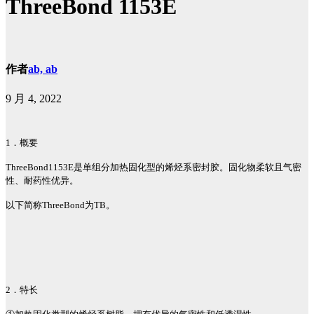
ThreeBond 1153E
作者
ab, ab
9 月 4, 2022
1
．概要
ThreeBond1153E
是单组分加热固化型的烯烃系密封胶。固化物柔软且气密
性、耐药性优异。
以下简称
ThreeBond
为
TB
。
2
．特长