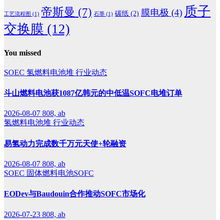
质子
帝斯曼
(7)
膜电极
(4)
碳纸
(2)
工艺流程图
(1)
石墨
(1)
交换膜
(12)
You missed
SOEC
氢燃料电池堆
行业动态
斗山燃料电池获1087亿韩元的中低温SOFC电堆订单
2026-08-07
808, ab
氢燃料电池堆
行业动态
易氢动力完成数千万元天使+轮融资
2026-08-07
808, ab
SOEC
固体燃料电池SOFC
EODev与Baudouin合作推动SOFC市场化
2026-07-23
808, ab