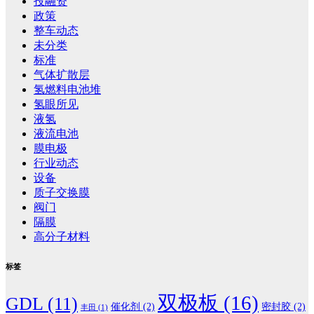
投融资
政策
整车动态
未分类
标准
气体扩散层
氢燃料电池堆
氢眼所见
液氢
液流电池
膜电极
行业动态
设备
质子交换膜
阀门
隔膜
高分子材料
标签
双极板
(16)
GDL
(11)
催化剂
(2)
密封胶
(2)
丰田
(1)