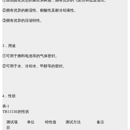
①加热固化类型的烯烃系树脂，拥有优异的气密性和低透湿性。
②拥有优异的耐湿性、耐酸性及耐冷却液性。
③拥有优异的压缩特性。
3
．用途
①可用于燃料电池等的气体密封。
②可用于水、冷却水、甲醇等的密封。
4
．性状
表
-1
TB1153E
的性状
测试项
单位
特性值
测试方法
备注
目