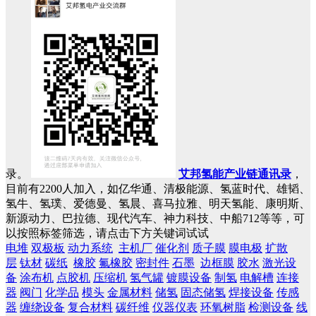
录。
艾邦氢能产业链通讯录
，
目前有2200人加入，如亿华通、清极能源、氢蓝时代、雄韬、
氢牛、氢璞、爱德曼、氢晨、喜马拉雅、明天氢能、康明斯、
新源动力、巴拉德、现代汽车、神力科技、中船712等等，可
以按照标签筛选，请点击下方关键词试试
电堆
双极板
动力系统
主机厂
催化剂
质子膜
膜电极
扩散
层
钛材
碳纸
橡胶
氟橡胶
密封件
石墨
边框膜
胶水
激光设
备
涂布机
点胶机
压缩机
氢气罐
镀膜设备
制氢
电解槽
连接
器
阀门
化学品
模头
金属材料
储氢
固态储氢
焊接设备
传感
器
缠绕设备
复合材料
碳纤维
仪器仪表
环氧树脂
检测设备
线