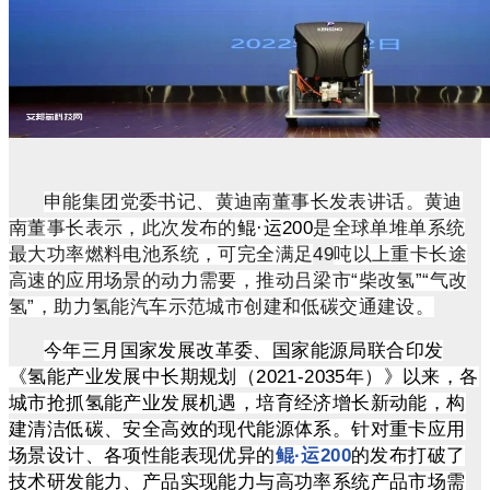
申能集团党委书记、黄迪南董事长
发表讲话。
黄迪
南董事长
表示，
此次发布的
鲲·运200
是全球单堆单系统
最大功率燃料电池系统，可完全满足
49
吨以上重卡长途
高速的应用场景的动力需要，推动吕梁市“柴改氢”“气改
氢”，助力氢能汽车示范城市创建和低碳交通建设。
今年三月国家发展改革委、国家能源局联合印发
《氢能产业发展中长期规划（2021-2035年）》以来，各
城市抢抓氢能产业发展机遇，培育经济增长新动能，构
建清洁低碳、安全高效的现代能源体系。针对重卡应用
场景设计、各项性能表现优异的
鲲·运200
的发布打破了
技术研发能力、产品实现能力与高功率系统产品市场需