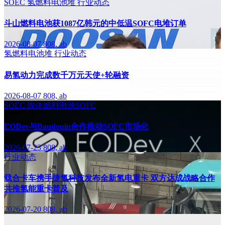
SOEC
氢燃料电池堆
行业动态
斗山燃料电池获1087亿韩元的中低温SOFC电堆订单
2026-08-07
808, ab
氢燃料电池堆
行业动态
易氢动力完成数千万元天使+轮融资
2026-08-07
808, ab
SOEC
固体燃料电池SOFC
EODev与Baudouin合作推动SOFC市场化
2026-07-23
808, ab
行业动态
载合卡车携手捷氢科技发布全新氢电重卡 双方达成战略合作
共推氢能重卡普及
2026-07-20
808, ab