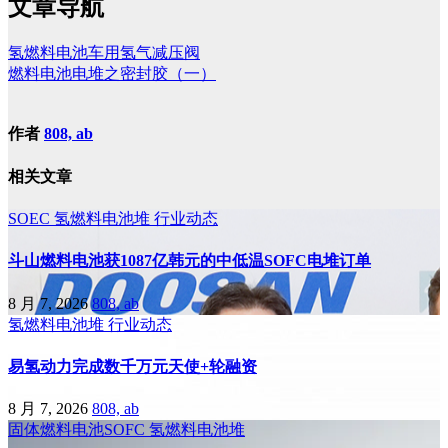
文章导航
氢燃料电池车用氢气减压阀
燃料电池电堆之密封胶（一）
作者
808, ab
相关文章
SOEC
氢燃料电池堆
行业动态
斗山燃料电池获1087亿韩元的中低温SOFC电堆订单
8 月 7, 2026
808, ab
氢燃料电池堆
行业动态
易氢动力完成数千万元天使+轮融资
8 月 7, 2026
808, ab
固体燃料电池SOFC
氢燃料电池堆