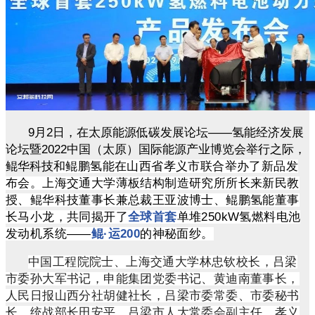
9月2日，在太原能源低碳发展论坛——氢能经济发展
论坛暨2022中国（太原）国际能源产业博览会举行之际，
鲲华科技
和鲲鹏氢能在山西省孝义市联合举办了新品发
布会。上海交通大学薄板结构制造研究所所长来新民教
授、鲲华科技董事长兼总裁王亚波博士、鲲鹏氢能董事
长马小龙，共同揭开了
全球首套
单堆250kW氢燃料电池
发动机系统——
鲲·运200
的神秘面纱。
中国工程院院士、上海交通大学林忠钦校长，吕梁
市委孙大军书记，申能集团党委书记、黄迪南董事长，
人民日报山西分社胡健社长，吕梁市委常委、市委秘书
长、统战部长田安平，吕梁市人大常委会副主任、孝义