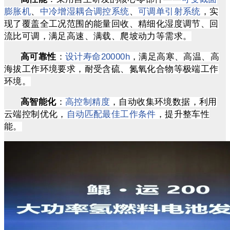
膨胀机
、
中冷增湿耦合调控系统
、
可调单引射系统
，实
现了覆盖全工况范围的能量回收、精细化湿度调节、回
流比可调，满足高速、满载、爬坡动力等需求。
高可靠性
：
设计寿命20000h
，满足高寒、高温、高
海拔工作环境要求，耐受含硫、氮氧化合物等极端工作
环境。
高智能化
：
高控制精度
，自动收集环境数据，利用
云端控制优化，
自动匹配最佳工作条件
，提升整车性
能。