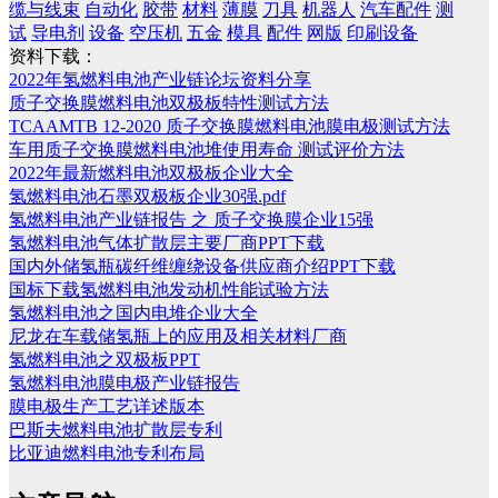
缆与线束
自动化
胶带
材料
薄膜
刀具
机器人
汽车配件
测
试
导电剂
设备
空压机
五金
模具
配件
网版
印刷设备
资料下载：
2022年氢燃料电池产业链论坛资料分享
质子交换膜燃料电池双极板特性测试方法
TCAAMTB 12-2020 质子交换膜燃料电池膜电极测试方法
车用质子交换膜燃料电池堆使用寿命 测试评价方法
2022年最新燃料电池双极板企业大全
氢燃料电池石墨双极板企业30强.pdf
氢燃料电池产业链报告 之 质子交换膜企业15强
氢燃料电池气体扩散层主要厂商PPT下载
国内外储氢瓶碳纤维缠绕设备供应商介绍PPT下载
国标下载氢燃料电池发动机性能试验方法
氢燃料电池之国内电堆企业大全
尼龙在车载储氢瓶上的应用及相关材料厂商
氢燃料电池之双极板PPT
氢燃料电池膜电极产业链报告
膜电极生产工艺详述版本
巴斯夫燃料电池扩散层专利
比亚迪燃料电池专利布局