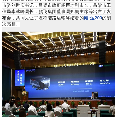
市委刘世庆书记，吕梁市政府杨巨才副市长，吕梁市工
信局李冰峰局长，鹏飞集团董事局郑鹏主席等出席了发
布会，共同见证了堪称陆路运输终结者的
鲲·运200
的初
次亮相。