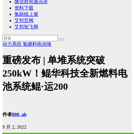
微信群和通讯录
资料下载
氢能线上展
艾邦官网
艾邦智飞网
动力系统
氢燃料电池堆
重磅发布 | 单堆系统突破
250kW！鲲华科技全新燃料电
池系统鲲·运200
作者
808, ab
9 月 2, 2022