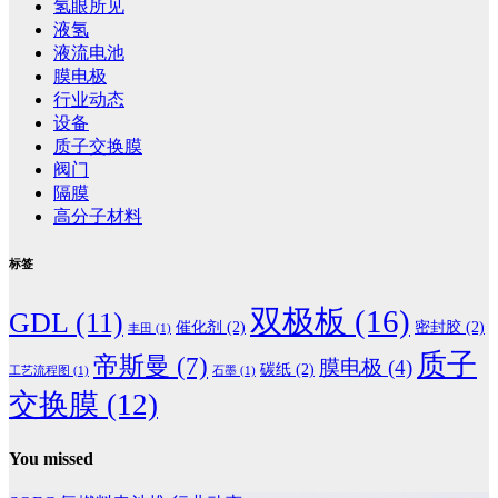
氢眼所见
液氢
液流电池
膜电极
行业动态
设备
质子交换膜
阀门
隔膜
高分子材料
标签
双极板
(16)
GDL
(11)
催化剂
(2)
密封胶
(2)
丰田
(1)
质子
帝斯曼
(7)
膜电极
(4)
碳纸
(2)
工艺流程图
(1)
石墨
(1)
交换膜
(12)
You missed