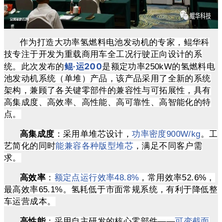
作为打造大功率氢燃料电池发动机的专家，鲲华科
技专注于开发
为重载商用车全工况行驶正向设计的系
鲲·运200
统
。此次发布的
是
额定功率250kW的氢燃料电
池发动机系统（单堆）产品，该产品
采用了全新的系统
架构，兼顾了各关键零部件的兼容性与可拓展性，具有
高集成度、高效率、高性能、高可靠性、高智能化的特
点。
高集成度
：采用单堆芯设计，
功率密度900W/kg
。工
艺简化的同时
能兼容各种版型堆芯
，满足不同客户需
求。
高效率
：
额定点运行效率48.8%
，常用效率52.6%，
最高效率65.1%。氢耗低于市面常规系统，有利于降低整
车运营成本。
高性能
：采用自主研发的核心零部件——
可变截面