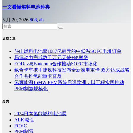
一文看懂燃料电池种类
5 月 20, 2026
808, ab
近期文章
斗山燃料电池获1087亿韩元的中低温SOFC电堆订单
易氢动力完成数千万元天使+轮融资
EODev与Baudouin合作推动SOFC市场化
载合卡车携手捷氢科技发布全新氢电重卡 双方达成战略
合作共推氢能重卡普及
氢辉能源15MW PEM系统启运欧洲，以工程实践推动
PEM制氢规模化
分类
2024日本氢能燃料电池展
ALK碱性
FCVC
PEM制氢