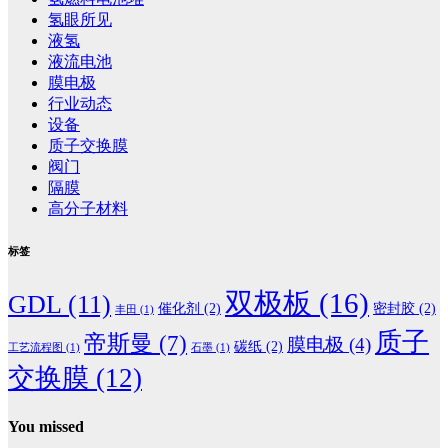
氢眼所见
液氢
液流电池
膜电极
行业动态
设备
质子交换膜
阀门
隔膜
高分子材料
标签
双极板
(16)
GDL
(11)
催化剂
(2)
密封胶
(2)
丰田
(1)
质子
帝斯曼
(7)
膜电极
(4)
碳纸
(2)
工艺流程图
(1)
石墨
(1)
交换膜
(12)
You missed