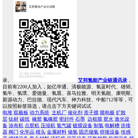
录。
艾邦氢能产业链通讯录
，
目前有2200人加入，如亿华通、清极能源、氢蓝时代、雄韬、
氢牛、氢璞、爱德曼、氢晨、喜马拉雅、明天氢能、康明斯、
新源动力、巴拉德、现代汽车、神力科技、中船712等等，可
以按照标签筛选，请点击下方关键词试试
电堆
双极板
动力系统
主机厂
催化剂
质子膜
膜电极
扩散
层
钛材
碳纸
橡胶
氟橡胶
密封件
石墨
边框膜
胶水
激光设
备
涂布机
点胶机
压缩机
氢气罐
镀膜设备
制氢
电解槽
连接
器
阀门
化学品
模头
金属材料
储氢
固态储氢
焊接设备
传感