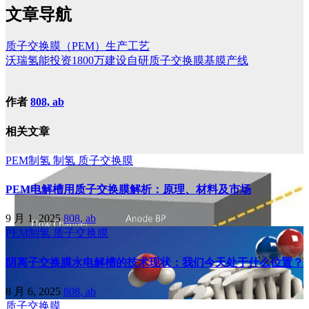
文章导航
质子交换膜（PEM）生产工艺
沃瑞氢能投资1800万建设自研质子交换膜基膜产线
作者
808, ab
相关文章
PEM制氢
制氢
质子交换膜
PEM电解槽用质子交换膜解析：原理、材料及市场
9 月 1, 2025
808, ab
PEM制氢
质子交换膜
阴离子交换膜水电解槽的技术现状：我们今天处于什么位置？
8 月 6, 2025
808, ab
质子交换膜