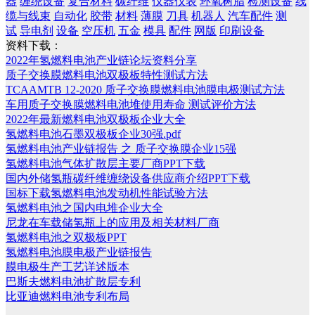
器
缠绕设备
复合材料
碳纤维
仪器仪表
环氧树脂
检测设备
线
缆与线束
自动化
胶带
材料
薄膜
刀具
机器人
汽车配件
测
试
导电剂
设备
空压机
五金
模具
配件
网版
印刷设备
资料下载：
2022年氢燃料电池产业链论坛资料分享
质子交换膜燃料电池双极板特性测试方法
TCAAMTB 12-2020 质子交换膜燃料电池膜电极测试方法
车用质子交换膜燃料电池堆使用寿命 测试评价方法
2022年最新燃料电池双极板企业大全
氢燃料电池石墨双极板企业30强.pdf
氢燃料电池产业链报告 之 质子交换膜企业15强
氢燃料电池气体扩散层主要厂商PPT下载
国内外储氢瓶碳纤维缠绕设备供应商介绍PPT下载
国标下载氢燃料电池发动机性能试验方法
氢燃料电池之国内电堆企业大全
尼龙在车载储氢瓶上的应用及相关材料厂商
氢燃料电池之双极板PPT
氢燃料电池膜电极产业链报告
膜电极生产工艺详述版本
巴斯夫燃料电池扩散层专利
比亚迪燃料电池专利布局