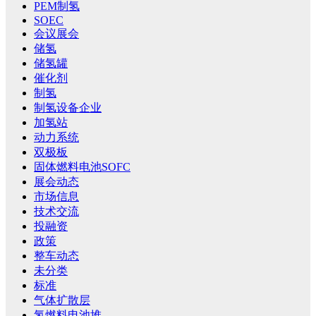
PEM制氢
SOEC
会议展会
储氢
储氢罐
催化剂
制氢
制氢设备企业
加氢站
动力系统
双极板
固体燃料电池SOFC
展会动态
市场信息
技术交流
投融资
政策
整车动态
未分类
标准
气体扩散层
氢燃料电池堆