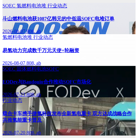
SOEC
氢燃料电池堆
行业动态
斗山燃料电池获1087亿韩元的中低温SOFC电堆订单
2026-08-07
808, ab
氢燃料电池堆
行业动态
易氢动力完成数千万元天使+轮融资
2026-08-07
808, ab
SOEC
固体燃料电池SOFC
EODev与Baudouin合作推动SOFC市场化
2026-07-23
808, ab
行业动态
载合卡车携手捷氢科技发布全新氢电重卡 双方达成战略合作
共推氢能重卡普及
2026-07-20
808, ab