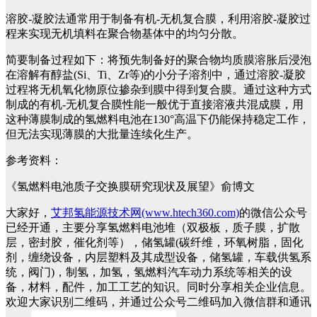
溶胶-凝胶法通常用于制备有机-无机复合膜，利用溶胶-凝胶过
程来实现无机填料在聚合物基体中的均匀分散。
简要制备过程如下：将预先制备好的聚合物均质膜溶胀后浸泡
在溶解有醇盐(Si、Ti、Zr等)的小分子溶剂中，通过溶胶-凝胶
过程将无机氧化物原位掺杂到膜中得到复合膜。通过这种方式
制成的有机-无机复合膜性能一般优于直接溶液共混成膜，用
这种薄膜制成的氢燃料电池在130°高温下仍能保持稳定工作，
但无法实现薄膜的大批量连续化生产。
参考资料：
《氢燃料电池质子交换膜研究现状及展望》俞博文
大家好，
艾邦氢能源技术网(www.htech360.com)
的微信公众号
已经开通，主要分享氢燃料电池堆（双极板，质子膜，扩散
层，密封胶，催化剂等），储氢罐(碳纤维，环氧树脂，固化
剂，缠绕设备，内层塑料及其成型设备，储氢罐，车载供氢系
统，阀门)，制氢，加氢，氢燃料汽车动力系统等相关的设
备，材料，配件，加工工艺的知识。同时分享相关企业信息。
欢迎大家识别二维码，并通过公众号二维码加入微信群和通讯