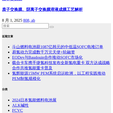
质子交换膜、阴离子交换膜溶液成膜工艺解析
8 月 1, 2025
808, ab
近期文章
斗山燃料电池获1087亿韩元的中低温SOFC电堆订单
易氢动力完成数千万元天使+轮融资
EODev与Baudouin合作推动SOFC市场化
载合卡车携手捷氢科技发布全新氢电重卡 双方达成战略
合作共推氢能重卡普及
氢辉能源15MW PEM系统启运欧洲，以工程实践推动
PEM制氢规模化
分类
2024日本氢能燃料电池展
ALK碱性
FCVC