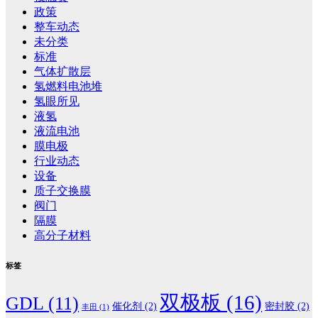
政策
整车动态
未分类
标准
气体扩散层
氢燃料电池堆
氢眼所见
液氢
液流电池
膜电极
行业动态
设备
质子交换膜
阀门
隔膜
高分子材料
标签
双极板
(16)
GDL
(11)
催化剂
(2)
密封胶
(2)
丰田
(1)