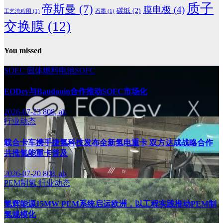
质子
帝斯曼
(7)
膜电极
(4)
碳纸
(2)
工艺流程图
(1)
石墨
(1)
交换膜
(12)
You missed
SOEC
固体燃料电池SOFC
EODev与Baudouin合作推动SOFC市场化
2026-07-23
808, ab
行业动态
载合卡车携手捷氢科技发布全新氢电重卡 双方达成战略合作
共推氢能重卡普及
2026-07-20
808, ab
PEM制氢
行业动态
氢辉能源15MW PEM系统启运欧洲，以工程实践推动PEM制
氢规模化