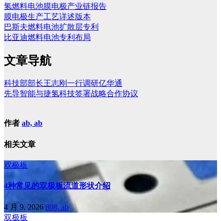
氢燃料电池膜电极产业链报告
膜电极生产工艺详述版本
巴斯夫燃料电池扩散层专利
比亚迪燃料电池专利布局
文章导航
科技部部长王志刚一行调研亿华通
先导智能与捷氢科技签署战略合作协议
作者
ab, ab
相关文章
双极板
4种常见的双极板流道形状介绍
4 月 9, 2026
808, ab
双极板