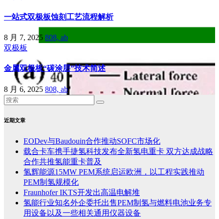
一站式双极板蚀刻工艺流程解析
8 月 7, 2025
808, ab
双极板
金属双极板“碳涂层”技术简述
8 月 6, 2025
808, ab
近期文章
EODev与Baudouin合作推动SOFC市场化
载合卡车携手捷氢科技发布全新氢电重卡 双方达成战略
合作共推氢能重卡普及
氢辉能源15MW PEM系统启运欧洲，以工程实践推动
PEM制氢规模化
Fraunhofer IKTS开发出高温电解堆
氢能行业知名外企委托出售PEM制氢与燃料电池业务专
用设备以及一些相关通用仪器设备