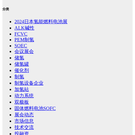
分类
2024日本氢能燃料电池展
ALK碱性
FCVC
PEM制氢
SOEC
会议展会
储氢
储氢罐
催化剂
制氢
制氢设备企业
加氢站
动力系统
双极板
固体燃料电池SOFC
展会动态
市场信息
技术交流
投融资