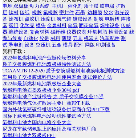
电堆
双极板
动力系统
主机厂
催化剂
质子膜
膜电极
扩散
层
钛材
碳纸
橡胶
氟橡胶
密封件
石墨
边框膜
胶水
激光设
备
涂布机
点胶机
压缩机
氢气罐
镀膜设备
制氢
电解槽
连接
器
阀门
化学品
模头
金属材料
储氢
固态储氢
焊接设备
传感
器
缠绕设备
复合材料
碳纤维
仪器仪表
环氧树脂
检测设备
线
缆与线束
自动化
胶带
材料
薄膜
刀具
机器人
汽车配件
测
试
导电剂
设备
空压机
五金
模具
配件
网版
印刷设备
资料下载：
2022年氢燃料电池产业链论坛资料分享
质子交换膜燃料电池双极板特性测试方法
TCAAMTB 12-2020 质子交换膜燃料电池膜电极测试方法
车用质子交换膜燃料电池堆使用寿命 测试评价方法
2022年最新燃料电池双极板企业大全
氢燃料电池石墨双极板企业30强.pdf
氢燃料电池产业链报告 之 质子交换膜企业15强
氢燃料电池气体扩散层主要厂商PPT下载
国内外储氢瓶碳纤维缠绕设备供应商介绍PPT下载
国标下载氢燃料电池发动机性能试验方法
氢燃料电池之国内电堆企业大全
尼龙在车载储氢瓶上的应用及相关材料厂商
氢燃料电池之双极板PPT