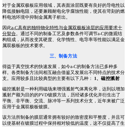
对于金属双极板应用领域，其表面涂层既要有良好的导电性以
降低接触电阻，还要兼顾耐电化学腐蚀性能，使其在苛刻的燃
料电池环境中抑制金属离子析出。
因此
a-C具有的独特物化特性与金属双极板涂层的应用要求十
分契合
。通过不同的制备工艺及参数条件可调节a-C的微观结
构组成，从而改变其硬度、化学惰性、电导率等性能以满足金
属双极板的技术要求。
三、制备
方法
得益于真空技术的快速发展，如今a-C的制备方法已多种多
样。各类制备方法间相互融合借鉴又发展出不同特点的技术分
支。应用较多且比较典型的主要有以下几种：
1、
磁控溅射
磁控溅射是一种利用磁场来增强溅射气体离化率，达到以增加
溅射产额为目的的PVD镀膜方法，历经诸多优化并衍生出了
平衡、非平衡、交流、脉冲等一系列技术分支，近年来被广泛
应用于金属双极板镀膜。
该方法所制备的膜层通常拥有较好的致密度和平整度，并且可
以使基材在镀膜过程中保持相对较低的温度，这不仅提高了生