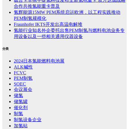
载合卡车携手捷氢科技发布全新氢电重卡 双方达成战略
合作共推氢能重卡普及
氢辉能源15MW PEM系统启运欧洲，以工程实践推动
PEM制氢规模化
Fraunhofer IKTS开发出高温电解堆
氢能行业知名外企委托出售PEM制氢与燃料电池业务专
用设备以及一些相关通用仪器设备
分类
2024日本氢能燃料电池展
ALK碱性
FCVC
PEM制氢
SOEC
会议展会
储氢
储氢罐
催化剂
制氢
制氢设备企业
加氢站