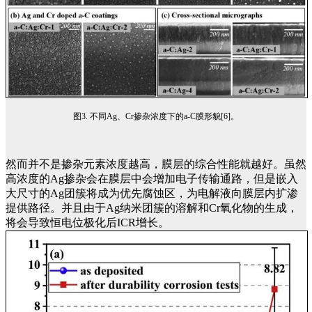
图3. 不同Ag、Cr掺杂浓度下的a-C膜形貌[6]。
然而并不是掺杂元素浓度越高，膜层的综合性能就越好。
虽然
高浓度的Ag掺杂会在膜层中会增加电子传输通路，但是嵌入
大尺寸的Ag团簇将成为优先腐蚀区，为电解液向膜层内扩渗
提供路径。并且由于Ag纳米团簇的溶解和Cr氧化物的生成，
将会导致恒电位极化后ICR增长。