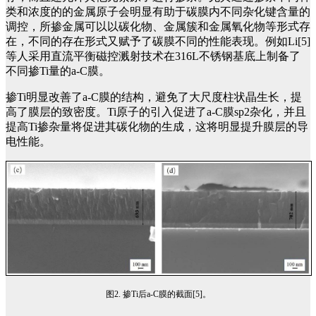
类和浓度的的金属原子会明显有助于碳膜内不同杂化键含量的
调控，所掺金属可以以碳化物、金属簇和金属氧化物等形式存
在，不同的存在形式又赋予了碳膜不同的性能表现。
例如Li[5]
等人采用直流平衡磁控溅射技术在316L不锈钢基底上制备了
不同掺Ti量的a-C膜。
掺Ti明显改善了a-C膜的结构，避免了大尺度柱状晶生长，提
高了膜层的致密度。Ti原子的引入促进了a-C膜sp2杂化，并且
提高Ti掺杂量将促进其碳化物的生成，这将明显提升膜层的导
电性能。
图2. 掺Ti后a-C膜的截面[5]。