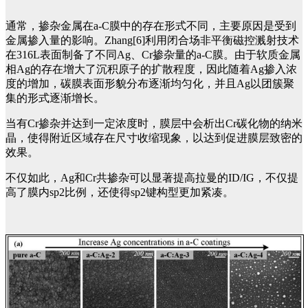
通常，掺杂金属在a-C膜中的存在形式不同，主要原因是受到
金属掺入量的影响。
Zhang[6]利用闭合场非平衡磁控溅射技术
在316L表面制备了不同Ag、Cr掺杂量的a-C膜。
由于软质金属
相Ag的存在增大了沉积原子的扩散程度，因此随着Ag掺入浓
度的增加，碳膜表面形貌分布逐渐均匀化，并且Ag以团簇聚
集的形式逐渐增长。
当有Cr掺杂并达到一定浓度时，膜层中会析出Cr碳化物的纳米
晶，使得附近区域存在尺寸收缩现象，以达到促进膜层致密的
效果。
不仅如此，Ag和Cr共掺杂可以显著提高拉曼的ID/IG，不仅提
高了膜内sp2比例，还使得sp2键构型更加紧凑。