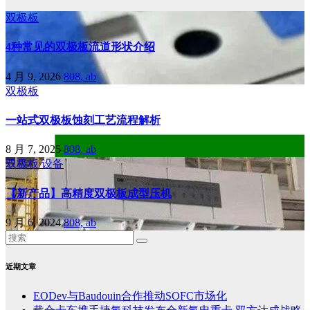
双极板
4种常见的双极板流道形状介绍
4 月 9, 2026
808, ab
双极板
一站式双极板蚀刻工艺流程解析
8 月 7, 2025
808, ab
双极板
设备
【新产品】高精度双极板成型压机
9 月 6, 2024
808, ab
近期文章
EODev与Baudouin合作推动SOFC市场化