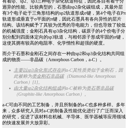
有着sp、sp2、sp3三种电子杂化轨道特征，因此各自有着十分
迥异的性能。
比较典型的，石墨由sp2杂化碳组成，其最外层
有3个电子处于三角形结构的sp2轨道形成σ键，第4个电子在Pπ
轨道形成垂直于σ平面的π键，因此石墨具有各向异性的层片
结构。
该结构赋予了其较为优秀的导电能力，但也导致了较低
的机械强度；金刚石具有sp3杂化结构，碳原子的4个价电子分
别分配到四面体定向的sp3轨道，与相邻原子形成牢固的σ键，
这使其拥有较高的电阻率、化学惰性和超强的硬度。
而介于石墨和金刚石之间存在一种由sp2和sp3杂化结构共同组
成的物质——非晶碳（Amorphous Carbon，a-C）。
主要以sp3杂化形式存在
的a-C其性质类似于金刚石，因
此被称为
类金刚石非晶碳
（Diamond-like Amorphous
Carbon）[1]。
由大量sp2杂化结构组成
的a-C被称为
类石墨非晶碳
（Graphite-like Amorphous Carbon）。
a-C可由不同的工艺制备，并且所制备的a-C也多种多样。多年
来，众多研究人员对a-C的制备及性能优化进行了广泛而深入
的研究，促进了该材料在机械、半导体、医学器械等应用领域
的快速发展并大放异彩。