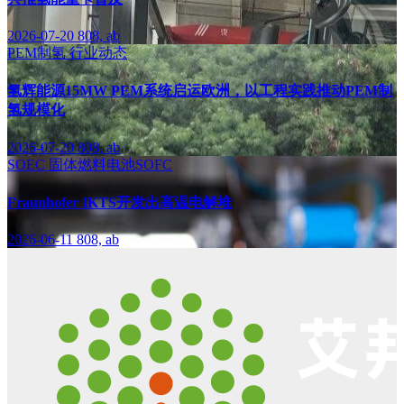
2026-07-20
808, ab
PEM制氢
行业动态
氢辉能源15MW PEM系统启运欧洲，以工程实践推动PEM制
氢规模化
2026-07-20
808, ab
SOEC
固体燃料电池SOFC
Fraunhofer IKTS开发出高温电解堆
2026-06-11
808, ab