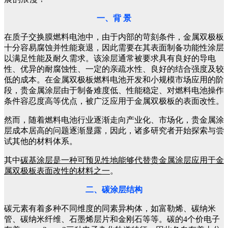
一、背 景
在质子交换膜燃料电池中，由于内部的苛刻条件，金属双极板
十分容易腐蚀并性能衰退，因此需要在其表面制备功能性涂层
以满足性能及耐久需求。
该涂层通常被要求具有良好的导电
性、优异的耐腐蚀性、一定的亲疏水性、良好的结合强度及较
低的成本。
在金属双极板燃料电池开发和小规模市场应用的阶
段，贵金属涂层由于制备难度低、性能稳定、对燃料电池操作
条件容忍度高等优点，被广泛应用于金属双极板的表面改性。
然而，随着燃料电池行业逐渐走向产业化、市场化，贵金属涂
层成本居高的问题逐渐显露，因此，诸多研究者开始探索与尝
试其他的材料体系。
其中
碳基涂层是一种可预见性地能够代替贵金属涂层应用于金
属双极板表面改性的材料之一
。
二、碳涂层结构
碳元素有着多种不同维度的同素异构体，如富勒烯、碳纳米
管、碳纳米纤维、石墨烯层片和金刚石等等。碳的4个价电子