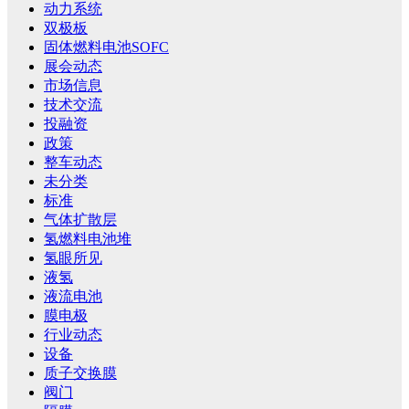
动力系统
双极板
固体燃料电池SOFC
展会动态
市场信息
技术交流
投融资
政策
整车动态
未分类
标准
气体扩散层
氢燃料电池堆
氢眼所见
液氢
液流电池
膜电极
行业动态
设备
质子交换膜
阀门