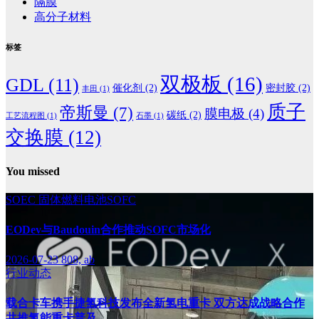
隔膜
高分子材料
标签
双极板
(16)
GDL
(11)
催化剂
(2)
密封胶
(2)
丰田
(1)
质子
帝斯曼
(7)
膜电极
(4)
碳纸
(2)
工艺流程图
(1)
石墨
(1)
交换膜
(12)
You missed
SOEC
固体燃料电池SOFC
EODev与Baudouin合作推动SOFC市场化
2026-07-23
808, ab
行业动态
载合卡车携手捷氢科技发布全新氢电重卡 双方达成战略合作
共推氢能重卡普及