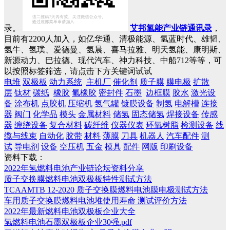
录。
艾邦氢能产业链通讯录
，
目前有2200人加入，如亿华通、清极能源、氢蓝时代、雄韬、
氢牛、氢璞、爱德曼、氢晨、喜马拉雅、明天氢能、康明斯、
新源动力、巴拉德、现代汽车、神力科技、中船712等等，可
以按照标签筛选，请点击下方关键词试试
电堆
双极板
动力系统
主机厂
催化剂
质子膜
膜电极
扩散
层
钛材
碳纸
橡胶
氟橡胶
密封件
石墨
边框膜
胶水
激光设
备
涂布机
点胶机
压缩机
氢气罐
镀膜设备
制氢
电解槽
连接
器
阀门
化学品
模头
金属材料
储氢
固态储氢
焊接设备
传感
器
缠绕设备
复合材料
碳纤维
仪器仪表
环氧树脂
检测设备
线
缆与线束
自动化
胶带
材料
薄膜
刀具
机器人
汽车配件
测
试
导电剂
设备
空压机
五金
模具
配件
网版
印刷设备
资料下载：
2022年氢燃料电池产业链论坛资料分享
质子交换膜燃料电池双极板特性测试方法
TCAAMTB 12-2020 质子交换膜燃料电池膜电极测试方法
车用质子交换膜燃料电池堆使用寿命 测试评价方法
2022年最新燃料电池双极板企业大全
氢燃料电池石墨双极板企业30强.pdf