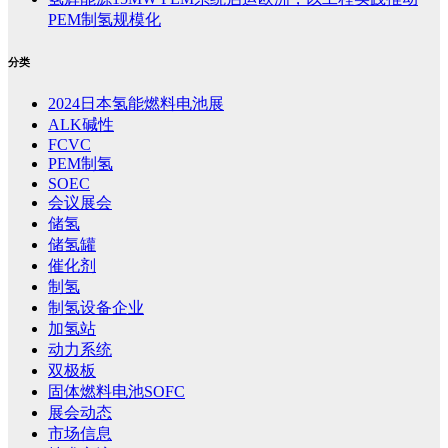
PEM制氢规模化
分类
2024日本氢能燃料电池展
ALK碱性
FCVC
PEM制氢
SOEC
会议展会
储氢
储氢罐
催化剂
制氢
制氢设备企业
加氢站
动力系统
双极板
固体燃料电池SOFC
展会动态
市场信息