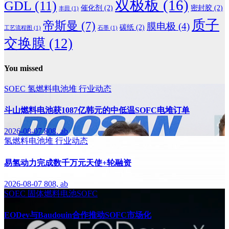
双极板
(16)
GDL
(11)
催化剂
(2)
密封胶
(2)
丰田
(1)
质子
帝斯曼
(7)
膜电极
(4)
碳纸
(2)
工艺流程图
(1)
石墨
(1)
交换膜
(12)
You missed
SOEC
氢燃料电池堆
行业动态
斗山燃料电池获1087亿韩元的中低温SOFC电堆订单
2026-08-07
808, ab
氢燃料电池堆
行业动态
易氢动力完成数千万元天使+轮融资
2026-08-07
808, ab
SOEC
固体燃料电池SOFC
EODev与Baudouin合作推动SOFC市场化