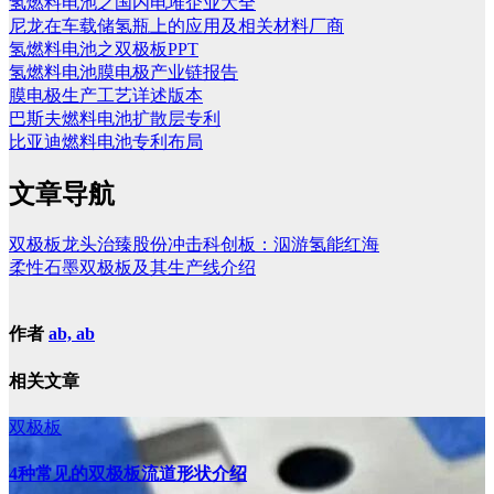
氢燃料电池之国内电堆企业大全
尼龙在车载储氢瓶上的应用及相关材料厂商
氢燃料电池之双极板PPT
氢燃料电池膜电极产业链报告
膜电极生产工艺详述版本
巴斯夫燃料电池扩散层专利
比亚迪燃料电池专利布局
文章导航
双极板龙头治臻股份冲击科创板：泅游氢能红海
柔性石墨双极板及其生产线介绍
作者
ab, ab
相关文章
双极板
4种常见的双极板流道形状介绍