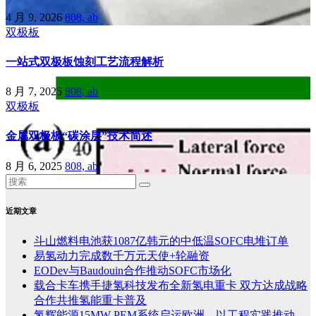
4 月 9, 2026
808, ab
双极板
一站式双极板蚀刻工艺流程解析
8 月 7, 2025
808, ab
双极板
金属双极板“碳涂层”技术简述
8 月 6, 2025
808, ab
近期文章
斗山燃料电池获1087亿韩元的中低温SOFC电堆订单
易氢动力完成数千万元天使+轮融资
EODev与Baudouin合作推动SOFC市场化
载合卡车携手捷氢科技发布全新氢电重卡 双方达成战略
合作共推氢能重卡普及
氢辉能源15MW PEM系统启运欧洲，以工程实践推动