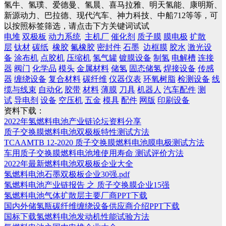
氢牛、氢璞、爱德曼、氢晨、喜马拉雅、明天氢能、康明斯、
新源动力、巴拉德、现代汽车、神力科技、中船712等等，可
以按照标签筛选，请点击下方关键词试试
电堆
双极板
动力系统
主机厂
催化剂
质子膜
膜电极
扩散
层
钛材
碳纸
橡胶
氟橡胶
密封件
石墨
边框膜
胶水
激光设
备
涂布机
点胶机
压缩机
氢气罐
镀膜设备
制氢
电解槽
连接
器
阀门
化学品
模头
金属材料
储氢
固态储氢
焊接设备
传感
器
缠绕设备
复合材料
碳纤维
仪器仪表
环氧树脂
检测设备
线
缆与线束
自动化
胶带
材料
薄膜
刀具
机器人
汽车配件
测
试
导电剂
设备
空压机
五金
模具
配件
网版
印刷设备
资料下载：
2022年氢燃料电池产业链论坛资料分享
质子交换膜燃料电池双极板特性测试方法
TCAAMTB 12-2020 质子交换膜燃料电池膜电极测试方法
车用质子交换膜燃料电池堆使用寿命 测试评价方法
2022年最新燃料电池双极板企业大全
氢燃料电池石墨双极板企业30强.pdf
氢燃料电池产业链报告 之 质子交换膜企业15强
氢燃料电池气体扩散层主要厂商PPT下载
国内外储氢瓶碳纤维缠绕设备供应商介绍PPT下载
国标下载氢燃料电池发动机性能试验方法