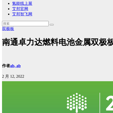
氢能线上展
艾邦官网
艾邦智飞网
双极板
南通卓力达燃料电池金属双极
作者
ab, ab
2 月 12, 2022