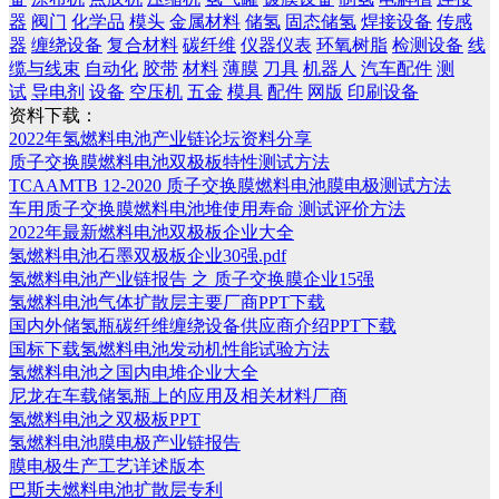
器
阀门
化学品
模头
金属材料
储氢
固态储氢
焊接设备
传感
器
缠绕设备
复合材料
碳纤维
仪器仪表
环氧树脂
检测设备
线
缆与线束
自动化
胶带
材料
薄膜
刀具
机器人
汽车配件
测
试
导电剂
设备
空压机
五金
模具
配件
网版
印刷设备
资料下载：
2022年氢燃料电池产业链论坛资料分享
质子交换膜燃料电池双极板特性测试方法
TCAAMTB 12-2020 质子交换膜燃料电池膜电极测试方法
车用质子交换膜燃料电池堆使用寿命 测试评价方法
2022年最新燃料电池双极板企业大全
氢燃料电池石墨双极板企业30强.pdf
氢燃料电池产业链报告 之 质子交换膜企业15强
氢燃料电池气体扩散层主要厂商PPT下载
国内外储氢瓶碳纤维缠绕设备供应商介绍PPT下载
国标下载氢燃料电池发动机性能试验方法
氢燃料电池之国内电堆企业大全
尼龙在车载储氢瓶上的应用及相关材料厂商
氢燃料电池之双极板PPT
氢燃料电池膜电极产业链报告
膜电极生产工艺详述版本
巴斯夫燃料电池扩散层专利