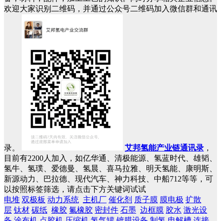
欢迎大家识别二维码，并通过公众号二维码加入微信群和通讯
录。
艾邦氢能产业链通讯录
，
目前有2200人加入，如亿华通、清极能源、氢蓝时代、雄韬、
氢牛、氢璞、爱德曼、氢晨、喜马拉雅、明天氢能、康明斯、
新源动力、巴拉德、现代汽车、神力科技、中船712等等，可
以按照标签筛选，请点击下方关键词试试
电堆
双极板
动力系统
主机厂
催化剂
质子膜
膜电极
扩散
层
钛材
碳纸
橡胶
氟橡胶
密封件
石墨
边框膜
胶水
激光设
备
涂布机
点胶机
压缩机
氢气罐
镀膜设备
制氢
电解槽
连接