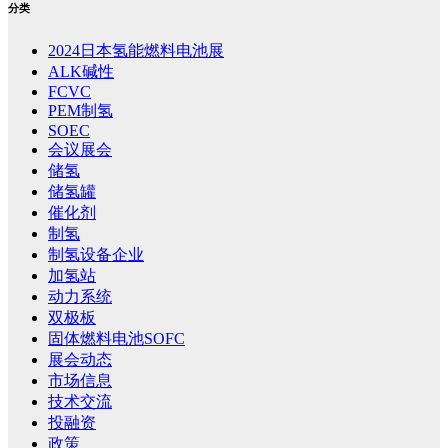
分类
2024日本氢能燃料电池展
ALK碱性
FCVC
PEM制氢
SOEC
会议展会
储氢
储氢罐
催化剂
制氢
制氢设备企业
加氢站
动力系统
双极板
固体燃料电池SOFC
展会动态
市场信息
技术交流
投融资
政策