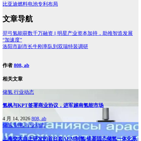
比亚迪燃料电池专利布局
文章导航
羿弓氢能获数千万融资 || 明星产业资本加持，助推智造发展
“加速度”
洛阳市副市长牛刚率队到双瑞特装调研
作者
808, ab
相关文章
储氢
行业动态
氢枫与KPT签署商业协议，进军越南氢能市场
4 月 14, 2026
808, ab
储氢
制氢
行业动态
上海交大自主研发的首台套AEM制氢-镁基固态储氢一体化系