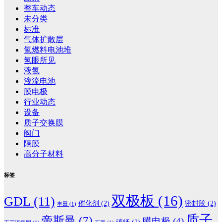
整车动态
未分类
标准
气体扩散层
氢燃料电池堆
氢眼所见
液氢
液流电池
膜电极
行业动态
设备
质子交换膜
阀门
隔膜
高分子材料
标签
双极板
(16)
GDL
(11)
催化剂
(2)
密封胶
(2)
丰田
(1)
质子
帝斯曼
(7)
膜电极
(4)