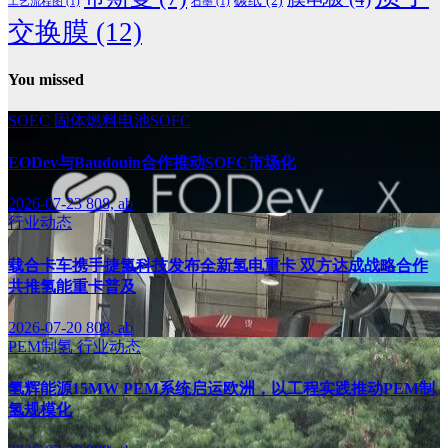
碳纸
(2)
工艺流程图
(1)
石墨
(1)
交换膜
(12)
You missed
SOEC
固体燃料电池SOFC
EODev与Baudouin合作推动SOFC市场化
2026-07-23
808, ab
行业动态
载合卡车携手捷氢科技发布全新氢电重卡 双方达成战略合作
共推氢能重卡普及
2026-07-20
808, ab
PEM制氢
行业动态
氢辉能源15MW PEM系统启运欧洲，以工程实践推动PEM制
氢规模化