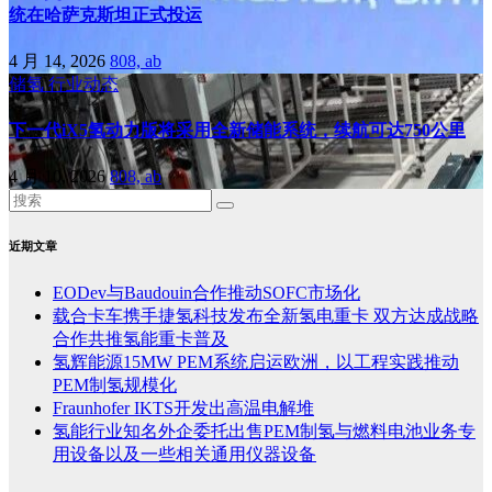
统在哈萨克斯坦正式投运
4 月 14, 2026
808, ab
储氢
行业动态
下一代iX5氢动力版将采用全新储能系统，续航可达750公里
4 月 10, 2026
808, ab
近期文章
EODev与Baudouin合作推动SOFC市场化
载合卡车携手捷氢科技发布全新氢电重卡 双方达成战略
合作共推氢能重卡普及
氢辉能源15MW PEM系统启运欧洲，以工程实践推动
PEM制氢规模化
Fraunhofer IKTS开发出高温电解堆
氢能行业知名外企委托出售PEM制氢与燃料电池业务专
用设备以及一些相关通用仪器设备