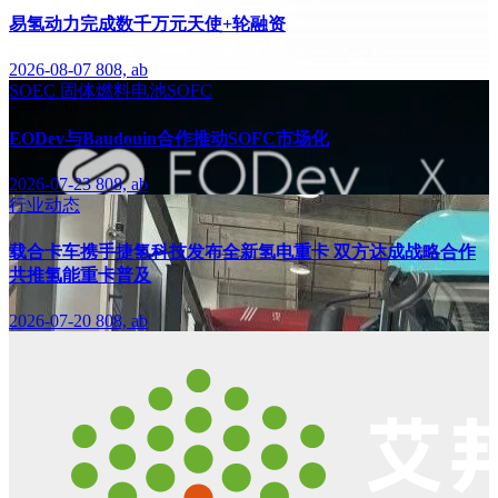
易氢动力完成数千万元天使+轮融资
2026-08-07
808, ab
SOEC
固体燃料电池SOFC
EODev与Baudouin合作推动SOFC市场化
2026-07-23
808, ab
行业动态
载合卡车携手捷氢科技发布全新氢电重卡 双方达成战略合作
共推氢能重卡普及
2026-07-20
808, ab