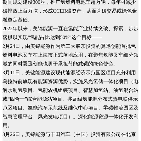
期间规划建设300座，推广氢燃料电池车超万辆，每年可减少
碳排放上百万吨，形成CCER碳资产，从而为碳交易或绿色金
融奠定基础。
2022年以来，美锦能源一直在氢能产业持续突破、探索，步步
落棋以实现“氢能占比达到50%”这个目标——
2月24日，由美锦能源作为第二大股东投资的翼迅创能首批氢
燃料电池叉车在上海市正式落地应用，在聚焦氢能叉车细分领
域的同时翼迅创能也勇于承担节能减碳的绿色使命。
3月11日，美锦能源建设现代能源经济示范园区项目充分利用
乌拉特前旗现有能源资源优势，实施风光氢储一体化项目（电
解水制氢项目、氢能农机组装项目、智慧加氢站、油氢混合站
或“四合一”综合能源站项目、兆瓦级氢能源分布式热电联供示
范区项目、氢能汽车示范线及维保中心项目、零碳物流园区及
智慧管理平台、风光发电项目）。深化能源资源一体化开发利
用。
3月26日，美锦能源与丰田汽车（中国）投资有限公司在北京