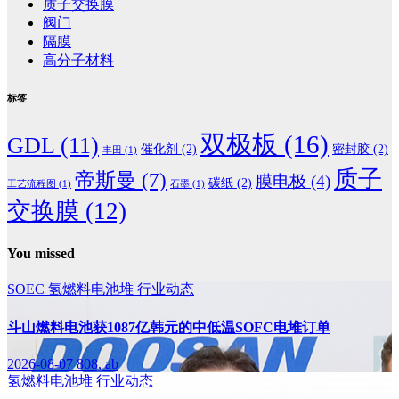
质子交换膜
阀门
隔膜
高分子材料
标签
双极板
(16)
GDL
(11)
催化剂
(2)
密封胶
(2)
丰田
(1)
质子
帝斯曼
(7)
膜电极
(4)
碳纸
(2)
工艺流程图
(1)
石墨
(1)
交换膜
(12)
You missed
SOEC
氢燃料电池堆
行业动态
斗山燃料电池获1087亿韩元的中低温SOFC电堆订单
2026-08-07
808, ab
氢燃料电池堆
行业动态