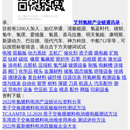
录。
艾邦氢能产业链通讯录
，
目前有2200人加入，如亿华通、清极能源、氢蓝时代、雄韬、
氢牛、氢璞、爱德曼、氢晨、喜马拉雅、明天氢能、康明斯、
新源动力、巴拉德、现代汽车、神力科技、中船712等等，可
以按照标签筛选，请点击下方关键词试试
电堆
双极板
动力系统
主机厂
催化剂
质子膜
膜电极
扩散
层
钛材
碳纸
橡胶
氟橡胶
密封件
石墨
边框膜
胶水
激光设
备
涂布机
点胶机
压缩机
氢气罐
镀膜设备
制氢
电解槽
连接
器
阀门
化学品
模头
金属材料
储氢
固态储氢
焊接设备
传感
器
缠绕设备
复合材料
碳纤维
仪器仪表
环氧树脂
检测设备
线
缆与线束
自动化
胶带
材料
薄膜
刀具
机器人
汽车配件
测
试
导电剂
设备
空压机
五金
模具
配件
网版
印刷设备
资料下载：
2022年氢燃料电池产业链论坛资料分享
质子交换膜燃料电池双极板特性测试方法
TCAAMTB 12-2020 质子交换膜燃料电池膜电极测试方法
车用质子交换膜燃料电池堆使用寿命 测试评价方法
2022年最新燃料电池双极板企业大全