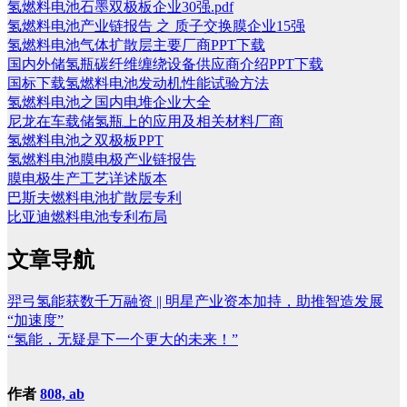
氢燃料电池石墨双极板企业30强.pdf
氢燃料电池产业链报告 之 质子交换膜企业15强
氢燃料电池气体扩散层主要厂商PPT下载
国内外储氢瓶碳纤维缠绕设备供应商介绍PPT下载
国标下载氢燃料电池发动机性能试验方法
氢燃料电池之国内电堆企业大全
尼龙在车载储氢瓶上的应用及相关材料厂商
氢燃料电池之双极板PPT
氢燃料电池膜电极产业链报告
膜电极生产工艺详述版本
巴斯夫燃料电池扩散层专利
比亚迪燃料电池专利布局
文章导航
羿弓氢能获数千万融资 || 明星产业资本加持，助推智造发展
“加速度”
“氢能，无疑是下一个更大的未来！”
作者
808, ab