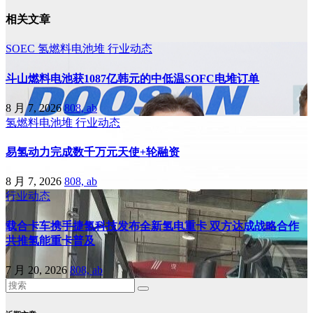
相关文章
SOEC
氢燃料电池堆
行业动态
斗山燃料电池获1087亿韩元的中低温SOFC电堆订单
8 月 7, 2026
808, ab
氢燃料电池堆
行业动态
易氢动力完成数千万元天使+轮融资
8 月 7, 2026
808, ab
行业动态
载合卡车携手捷氢科技发布全新氢电重卡 双方达成战略合作
共推氢能重卡普及
7 月 20, 2026
808, ab