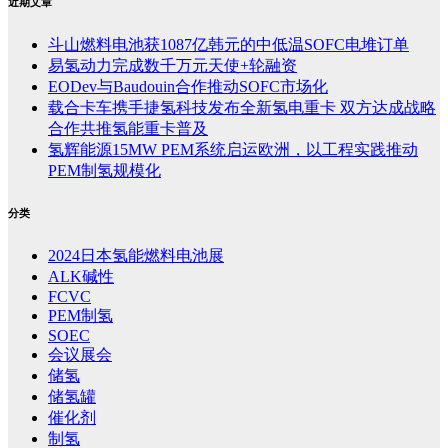
近期文章
斗山燃料电池获1087亿韩元的中低温SOFC电堆订单
易氢动力完成数千万元天使+轮融资
EODev与Baudouin合作推动SOFC市场化
载合卡车携手捷氢科技发布全新氢电重卡 双方达成战略
合作共推氢能重卡普及
氢辉能源15MW PEM系统启运欧洲，以工程实践推动
PEM制氢规模化
分类
2024日本氢能燃料电池展
ALK碱性
FCVC
PEM制氢
SOEC
会议展会
储氢
储氢罐
催化剂
制氢