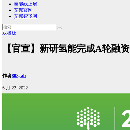
氢能线上展
艾邦官网
艾邦智飞网
双极板
【官宣】新研氢能完成A轮融资
作者
808, ab
6 月 22, 2022