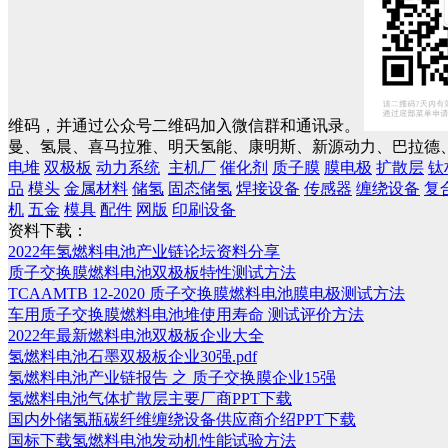
维码，并通过公众号二维码加入微信群和通讯录。
曼、氢晨、喜马拉雅、明天氢能、康明斯、新源动力、巴拉德、
电堆
双极板
动力系统
主机厂
催化剂
质子膜
膜电极
扩散层
钛
品
模头
金属材料
储氢
固态储氢
焊接设备
传感器
缠绕设备
复
机
五金
模具
配件
网版
印刷设备
资料下载：
2022年氢燃料电池产业链论坛资料分享
质子交换膜燃料电池双极板特性测试方法
TCAAMTB 12-2020 质子交换膜燃料电池膜电极测试方法
车用质子交换膜燃料电池堆使用寿命 测试评价方法
2022年最新燃料电池双极板企业大全
氢燃料电池石墨双极板企业30强.pdf
氢燃料电池产业链报告 之 质子交换膜企业15强
氢燃料电池气体扩散层主要厂商PPT下载
国内外储氢瓶碳纤维缠绕设备供应商介绍PPT下载
国标下载氢燃料电池发动机性能试验方法