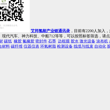
艾邦氢能产业链通讯录
，目前有2200人加
现代汽车、神力科技、中船712等等，可以按照标签筛选，请
材
碳纸
橡胶
氟橡胶
密封件
石墨
边框膜
胶水
激光设备
涂布机
合材料
碳纤维
仪器仪表
环氧树脂
检测设备
线缆与线束
自动化