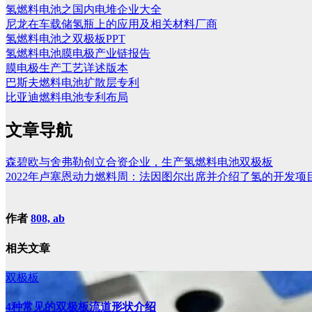
氢燃料电池之国内电堆企业大全
尼龙在车载储氢瓶上的应用及相关材料厂商
氢燃料电池之双极板PPT
氢燃料电池膜电极产业链报告
膜电极生产工艺详述版本
巴斯夫燃料电池扩散层专利
比亚迪燃料电池专利布局
文章导航
森碧欧与舍弗勒创立合资企业，生产氢燃料电池双极板
2022年卢塞恩动力燃料周：法因图尔出席并介绍了氢的开发项
作者
808, ab
相关文章
双极板
4种常见的双极板流道形状介绍