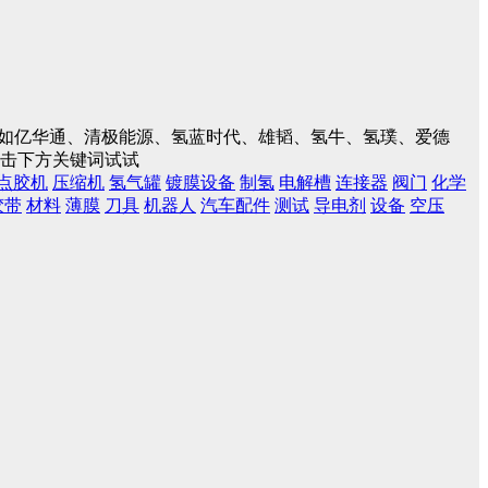
入，如亿华通、清极能源、氢蓝时代、雄韬、氢牛、氢璞、爱德
点击下方关键词试试
点胶机
压缩机
氢气罐
镀膜设备
制氢
电解槽
连接器
阀门
化学
胶带
材料
薄膜
刀具
机器人
汽车配件
测试
导电剂
设备
空压