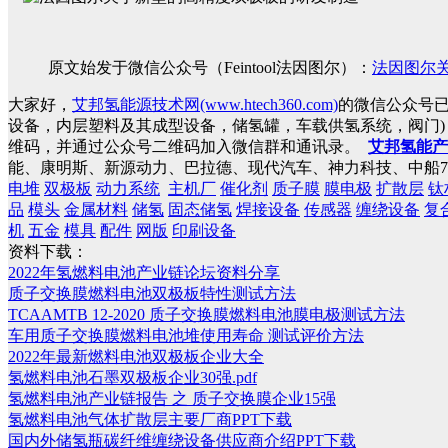
原文始发于微信公众号（Feintool法因图尔）：
法因图尔
大家好，
艾邦氢能源技术网(www.htech360.com)
的微信公众号
设备，内层塑料及其成型设备，储氢罐，车载供氢系统，阀门
维码，并通过公众号二维码加入微信群和通讯录。
艾邦氢能产
能、康明斯、新源动力、巴拉德、现代汽车、神力科技、中船7
电堆
双极板
动力系统
主机厂
催化剂
质子膜
膜电极
扩散层
钛
品
模头
金属材料
储氢
固态储氢
焊接设备
传感器
缠绕设备
复
机
五金
模具
配件
网版
印刷设备
资料下载：
2022年氢燃料电池产业链论坛资料分享
质子交换膜燃料电池双极板特性测试方法
TCAAMTB 12-2020 质子交换膜燃料电池膜电极测试方法
车用质子交换膜燃料电池堆使用寿命 测试评价方法
2022年最新燃料电池双极板企业大全
氢燃料电池石墨双极板企业30强.pdf
氢燃料电池产业链报告 之 质子交换膜企业15强
氢燃料电池气体扩散层主要厂商PPT下载
国内外储氢瓶碳纤维缠绕设备供应商介绍PPT下载