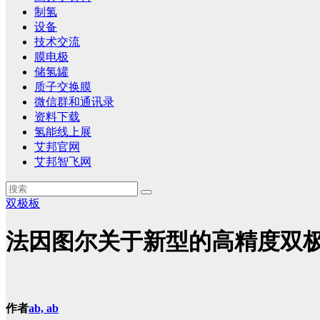
制氢
设备
技术交流
膜电极
储氢罐
质子交换膜
微信群和通讯录
资料下载
氢能线上展
艾邦官网
艾邦智飞网
双极板
法因图尔关于新型的高精度双
作者
ab, ab