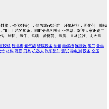
封胶，催化剂等），储氢罐(碳纤维，环氧树脂，固化剂，缠绕
件，加工工艺的知识。同时分享相关企业信息。欢迎大家识别二
蓝时代、雄韬、氢牛、氢璞、爱德曼、氢晨、喜马拉雅、明天氢
点胶机
压缩机
氢气罐
镀膜设备
制氢
电解槽
连接器
阀门
化学
胶带
材料
薄膜
刀具
机器人
汽车配件
测试
导电剂
设备
空压