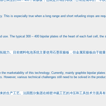
bility. This is especially true when a long range and short refueling stops are 
ead use. The typical 300 – 400 bipolar plates of the heart of each fuel cell, th
拓能力。目前燃料电池系统主要使用石墨双极板，但金属双极板由于能量
the marketability of this technology. Currently, mainly graphite bipolar plates
. However, various technical challenges still need to be solved in the producti
来的生产工艺。法因图尔集团在精密冲裁工艺的冲压和工具技术方面具有