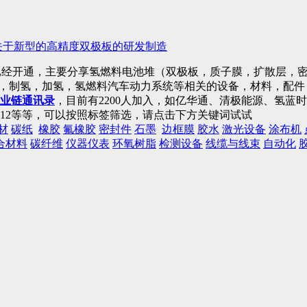
关于新型的高精度双极板的研发制造
已经开通，主要分享氢燃料电池堆（双极板，质子膜，扩散层，密
)，制氢，加氢，氢燃料汽车动力系统等相关的设备，材料，配
业链通讯录
，目前有2200人加入，如亿华通、清极能源、氢
12等等，可以按照标签筛选，请点击下方关键词试试
材
碳纸
橡胶
氟橡胶
密封件
石墨
边框膜
胶水
激光设备
涂布机
合材料
碳纤维
仪器仪表
环氧树脂
检测设备
线缆与线束
自动化