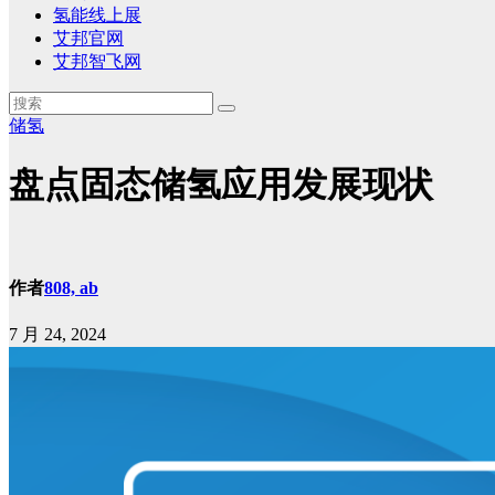
氢能线上展
艾邦官网
艾邦智飞网
储氢
盘点固态储氢应用发展现状
作者
808, ab
7 月 24, 2024