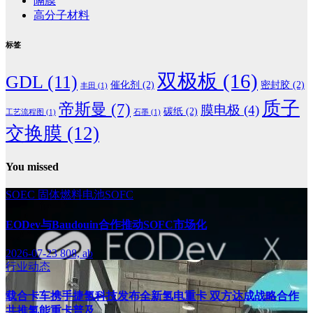
隔膜
高分子材料
标签
双极板
(16)
GDL
(11)
催化剂
(2)
密封胶
(2)
丰田
(1)
质子
帝斯曼
(7)
膜电极
(4)
碳纸
(2)
工艺流程图
(1)
石墨
(1)
交换膜
(12)
You missed
SOEC
固体燃料电池SOFC
EODev与Baudouin合作推动SOFC市场化
2026-07-23
808, ab
行业动态
载合卡车携手捷氢科技发布全新氢电重卡 双方达成战略合作
共推氢能重卡普及