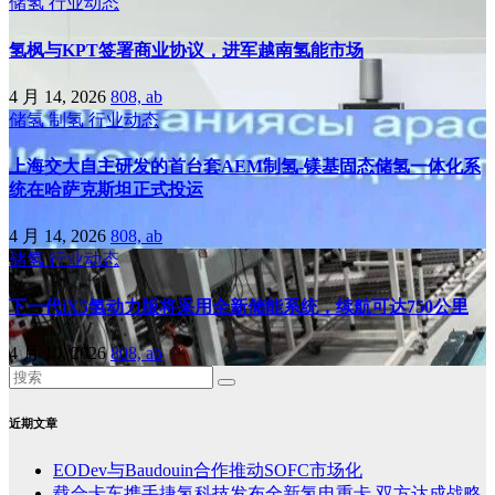
储氢
行业动态
氢枫与KPT签署商业协议，进军越南氢能市场
4 月 14, 2026
808, ab
储氢
制氢
行业动态
上海交大自主研发的首台套AEM制氢-镁基固态储氢一体化系
统在哈萨克斯坦正式投运
4 月 14, 2026
808, ab
储氢
行业动态
下一代iX5氢动力版将采用全新储能系统，续航可达750公里
4 月 10, 2026
808, ab
近期文章
EODev与Baudouin合作推动SOFC市场化
载合卡车携手捷氢科技发布全新氢电重卡 双方达成战略