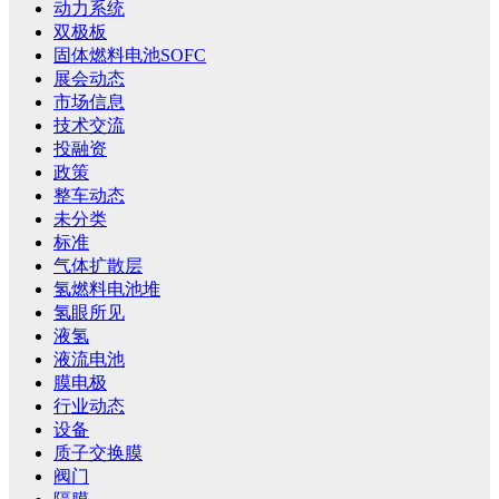
动力系统
双极板
固体燃料电池SOFC
展会动态
市场信息
技术交流
投融资
政策
整车动态
未分类
标准
气体扩散层
氢燃料电池堆
氢眼所见
液氢
液流电池
膜电极
行业动态
设备
质子交换膜
阀门