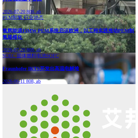
2026-07-20
808, ab
PEM制氢
行业动态
氢辉能源15MW PEM系统启运欧洲，以工程实践推动PEM制
氢规模化
2026-07-20
808, ab
SOEC
固体燃料电池SOFC
Fraunhofer IKTS开发出高温电解堆
2026-06-11
808, ab