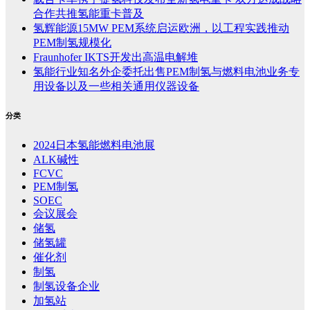
合作共推氢能重卡普及
氢辉能源15MW PEM系统启运欧洲，以工程实践推动
PEM制氢规模化
Fraunhofer IKTS开发出高温电解堆
氢能行业知名外企委托出售PEM制氢与燃料电池业务专
用设备以及一些相关通用仪器设备
分类
2024日本氢能燃料电池展
ALK碱性
FCVC
PEM制氢
SOEC
会议展会
储氢
储氢罐
催化剂
制氢
制氢设备企业
加氢站