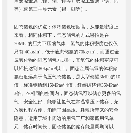
需要碱金属（锂、钠、钾等）或碱土金属（镁、钙
等）或第三主族元素（铝、硼等）。
固态储氢的优点：体积储氢密度高，从能量密度上
来看，相同体积下，气态储氢的方式哪怕是在
70MPa的压力下压缩气体，氢气的体积密度也仅仅
只有 40kg/m³，低于液态储氢的70kg/ m³，而通过金
属氢化物的固态储氢方式时，其氢气的体积密度可
以轻松达到 80kg/ m³以上。固态金属储氢的体积储
氢密度远高于高压气态储氢，是大型储罐3MPa的10
倍，标准钢瓶组15MPa的4倍，纤维缠绕罐35MPa的
3倍。在相同的空间内，固态储氢可以储存更多的氢
气；安全性好，能够让氢气在常温常压下储存，充
放氢过程方便，消除了因高压、耗散所带来的安全
隐患，适用于城市周边的用氢工厂和家庭用氢单
元；储存时间长，固态储氢的储存能量周期可以