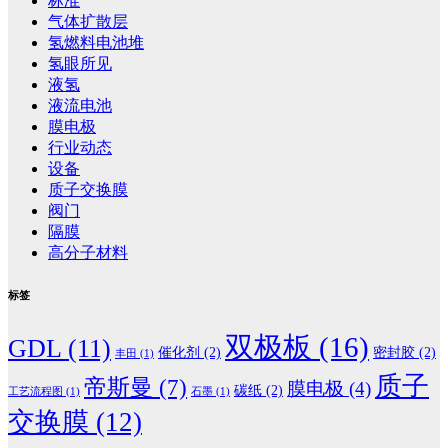
标准
气体扩散层
氢燃料电池堆
氢眼所见
液氢
液流电池
膜电极
行业动态
设备
质子交换膜
阀门
隔膜
高分子材料
标签
双极板
(16)
GDL
(11)
催化剂
(2)
密封胶
(2)
丰田
(1)
质子
帝斯曼
(7)
膜电极
(4)
碳纸
(2)
工艺流程图
(1)
石墨
(1)
交换膜
(12)