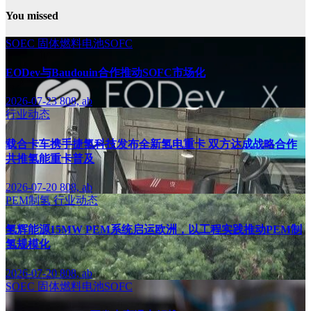
You missed
SOEC
固体燃料电池SOFC
EODev与Baudouin合作推动SOFC市场化
2026-07-23
808, ab
行业动态
载合卡车携手捷氢科技发布全新氢电重卡 双方达成战略合作
共推氢能重卡普及
2026-07-20
808, ab
PEM制氢
行业动态
氢辉能源15MW PEM系统启运欧洲，以工程实践推动PEM制
氢规模化
2026-07-20
808, ab
SOEC
固体燃料电池SOFC