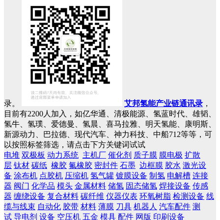
录。
艾邦氢能产业链通讯录
，
目前有2200人加入，如亿华通、清极能源、氢蓝时代、雄韬、
氢牛、氢璞、爱德曼、氢晨、喜马拉雅、明天氢能、康明斯、
新源动力、巴拉德、现代汽车、神力科技、中船712等等，可
以按照标签筛选，请点击下方关键词试试
电堆
双极板
动力系统
主机厂
催化剂
质子膜
膜电极
扩散
层
钛材
碳纸
橡胶
氟橡胶
密封件
石墨
边框膜
胶水
激光设
备
涂布机
点胶机
压缩机
氢气罐
镀膜设备
制氢
电解槽
连接
器
阀门
化学品
模头
金属材料
储氢
固态储氢
焊接设备
传感
器
缠绕设备
复合材料
碳纤维
仪器仪表
环氧树脂
检测设备
线
缆与线束
自动化
胶带
材料
薄膜
刀具
机器人
汽车配件
测
试
导电剂
设备
空压机
五金
模具
配件
网版
印刷设备