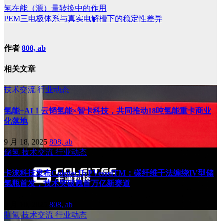
氢在能（源）量转换中的作用
PEM三电极体系与真实电解槽下的稳定性差异
作者
808, ab
相关文章
技术交流
行业动态
氢能+AI！云韬氢能×智卡科技，共同推动18吨氢能重卡商业
化落地
9 月 18, 2025
808, ab
储氢
技术交流
行业动态
卡涞科技发布ColeitecHyPVesselTM：碳纤维干法缠绕IV型储
氢瓶首发，技术突破翘首万亿新赛道
9 月 10, 2025
808, ab
制氢
技术交流
行业动态