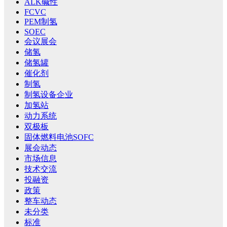
ALK碱性
FCVC
PEM制氢
SOEC
会议展会
储氢
储氢罐
催化剂
制氢
制氢设备企业
加氢站
动力系统
双极板
固体燃料电池SOFC
展会动态
市场信息
技术交流
投融资
政策
整车动态
未分类
标准