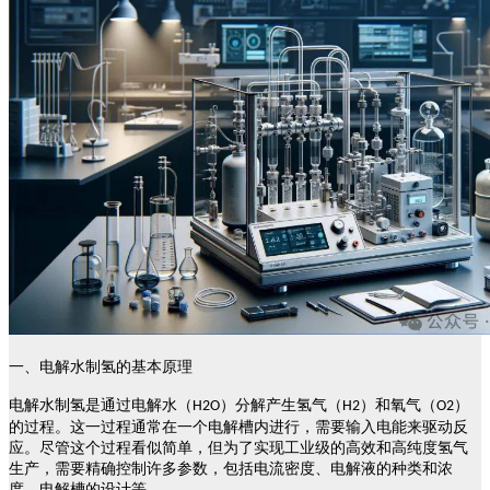
一、
电解水制氢的基本原理
电解水制氢是通过电解水（
）分解产生氢气（
）和氧气（
）
H2O
H2
O2
的过程。这一过程通常在一个电解槽内进行，需要输入电能来驱动反
应。尽管这个过程看似简单，但为了实现工业级的高效和高纯度氢气
生产，需要精确控制许多参数，包括电流密度、电解液的种类和浓
度、电解槽的设计等。