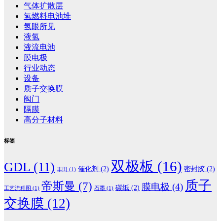
气体扩散层
氢燃料电池堆
氢眼所见
液氢
液流电池
膜电极
行业动态
设备
质子交换膜
阀门
隔膜
高分子材料
标签
双极板
(16)
GDL
(11)
催化剂
(2)
密封胶
(2)
丰田
(1)
质子
帝斯曼
(7)
膜电极
(4)
碳纸
(2)
工艺流程图
(1)
石墨
(1)
交换膜
(12)