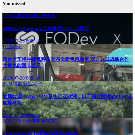
You missed
SOEC
固体燃料电池SOFC
EODev与Baudouin合作推动SOFC市场化
2026-07-23
808, ab
行业动态
载合卡车携手捷氢科技发布全新氢电重卡 双方达成战略合作
共推氢能重卡普及
2026-07-20
808, ab
PEM制氢
行业动态
氢辉能源15MW PEM系统启运欧洲，以工程实践推动PEM制
氢规模化
2026-07-20
808, ab
SOEC
固体燃料电池SOFC
Fraunhofer IKTS开发出高温电解堆