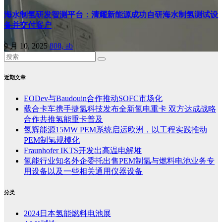
海水制氢研发智测平台：清耀新能源成功自研海水制氢测试设
备并交付客户
9 月 10, 2025
808, ab
近期文章
EODev与Baudouin合作推动SOFC市场化
载合卡车携手捷氢科技发布全新氢电重卡 双方达成战略
合作共推氢能重卡普及
氢辉能源15MW PEM系统启运欧洲，以工程实践推动
PEM制氢规模化
Fraunhofer IKTS开发出高温电解堆
氢能行业知名外企委托出售PEM制氢与燃料电池业务专
用设备以及一些相关通用仪器设备
分类
2024日本氢能燃料电池展