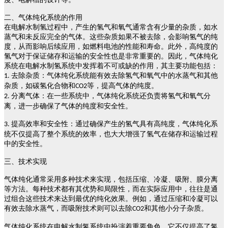
二、
气体纯化系统的作用
在电解水制氢过程中，产生的氢气和氧气通常含有少量的杂质，如水
蒸气和未反应完全的气体。这些杂质如果不被去除，会影响氢气的纯
度，从而影响后续应用，如燃料电池的性能和寿命。此外，高纯度的
氢气对于保证储存和运输的安全性也是非常重要的。因此，气体纯化
系统在电解水制氢系统中发挥着不可或缺的作用，其主要功能包括：
去除杂质：气体纯化系统能有效去除氢气和氧气中的水蒸气和其他
1.
杂质，如碳氢化合物和
等，提高气体的纯度。
CO2
分离气体：在一些系统中，气体纯化系统还负责将氢气和氧气分
2.
离，进一步确保了气体的纯度和安全性。
提高效率和安全性：通过确保产生的氢气具有高纯度，气体纯化系
3.
统不仅提高了整个系统的效率，也大大增强了氢气在储存和运输过程
中的安全性。
三、
技术实现
气体纯化通常采用多种技术来实现，包括压缩、冷凝、吸附、膜分离
等方法。每种技术都有其优势和局限性，而在实际应用中，往往是通
过组合这些技术来达到最优的纯化效果。例如，通过压缩和冷凝可以
有效去除水蒸气，而吸附技术则可以去除
和其他小分子杂质。
CO2
气体纯化系统在电解水制氢系统中扮演着重要角色，它不仅提高了氢