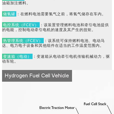
油箱加注燃料。
储氢罐
：在燃料电池需要氢气之前，将氢气储存在车内。
电控系统（FCEV）
：该装置管理燃料电池和牵引电池提供
的电能，控制电动牵引电机的速度及其产生的扭矩。
热管理系统（FCEV）
：该系统可保持燃料电池、电动马
达、电力电子设备和其他组件在适当的工作温度范围内。
变速箱（电动）
：变速箱从电动牵引电机传输机械动力，驱
动车轮。