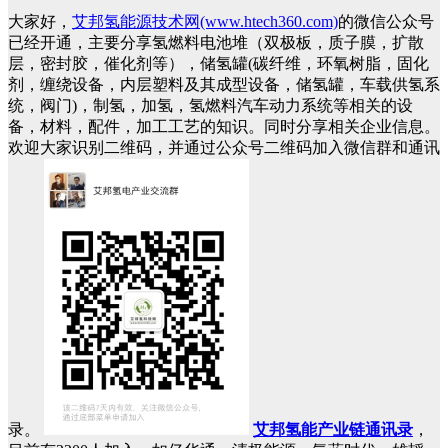
大家好，
艾邦氢能源技术网(www.htech360.com)
的微信公众号
已经开通，主要分享氢燃料电池堆（双极板，质子膜，扩散
层，密封胶，催化剂等），储氢罐(碳纤维，环氧树脂，固化
剂，缠绕设备，内层塑料及其成型设备，储氢罐，车载供氢系
统，阀门)，制氢，加氢，氢燃料汽车动力系统等相关的设
备，材料，配件，加工工艺的知识。同时分享相关企业信息。
欢迎大家识别二维码，并通过公众号二维码加入微信群和通讯
录。
艾邦氢能产业链通讯录
，