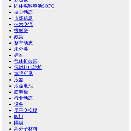
固体燃料电池SOFC
展会动态
市场信息
技术交流
投融资
政策
整车动态
未分类
标准
气体扩散层
氢燃料电池堆
氢眼所见
液氢
液流电池
膜电极
行业动态
设备
质子交换膜
阀门
隔膜
高分子材料