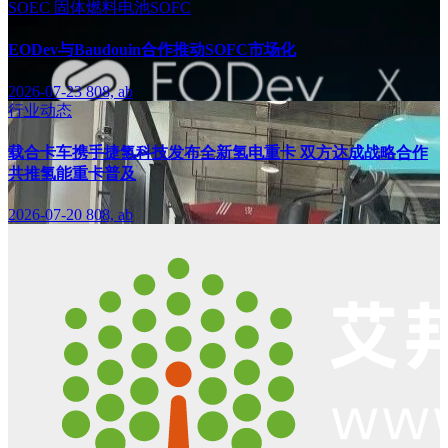
SOEC
固体燃料电池SOFC
EODev与Baudouin合作推动SOFC市场化
2026-07-23
808, ab
行业动态
载合卡车携手捷氢科技发布全新氢电重卡 双方达成战略合作
共推氢能重卡普及
2026-07-20
808, ab