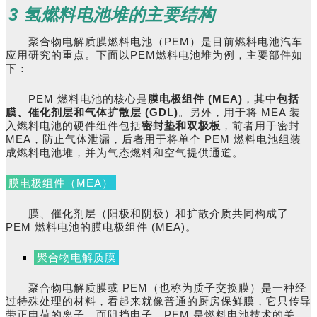
3 氢燃料电池堆的主要结构
聚合物电解质膜燃料电池（PEM）是目前燃料电池汽车
应用研究的重点。下面以PEM燃料电池堆为例，主要部件如
下：
PEM 燃料电池的核心是
膜电极组件 (MEA)
，其中
包括
膜、催化剂层和气体扩散层 (GDL)
。
另外，用于将 MEA 装
入燃料电池的硬件组件包括
密封垫和双极板
，前者用于密封
MEA，防止气体泄漏，后者用于将单个 PEM 燃料电池组装
成燃料电池堆，并为气态燃料和空气提供通道。
膜电极组件（MEA）
膜、催化剂层（阳极和阴极）和扩散介质共同构成了
PEM 燃料电池的膜电极组件 (MEA)。
聚合物电解质膜
聚合物电解质膜或 PEM（也称为质子交换膜）是一种经
过特殊处理的材料，看起来就像普通的厨房保鲜膜，它只传导
带正电荷的离子，而阻挡电子。PEM 是燃料电池技术的关