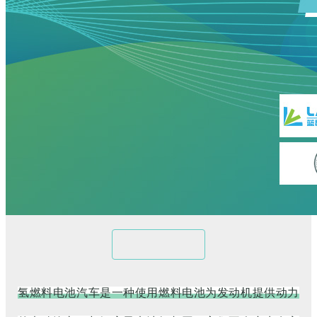
氢燃料电池汽车是一种使用燃料电池为发动机提供动力