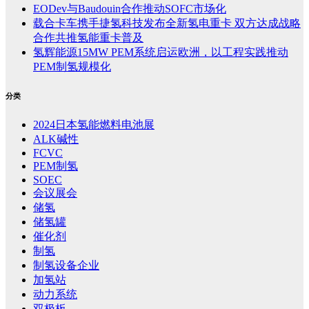
EODev与Baudouin合作推动SOFC市场化
载合卡车携手捷氢科技发布全新氢电重卡 双方达成战略
合作共推氢能重卡普及
氢辉能源15MW PEM系统启运欧洲，以工程实践推动
PEM制氢规模化
分类
2024日本氢能燃料电池展
ALK碱性
FCVC
PEM制氢
SOEC
会议展会
储氢
储氢罐
催化剂
制氢
制氢设备企业
加氢站
动力系统
双极板