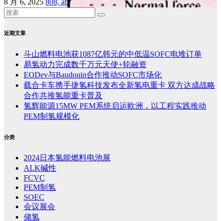
8 月 6, 2025
808, ab
近期文章
斗山燃料电池获1087亿韩元的中低温SOFC电堆订单
易氢动力完成数千万元天使+轮融资
EODev与Baudouin合作推动SOFC市场化
载合卡车携手捷氢科技发布全新氢电重卡 双方达成战略
合作共推氢能重卡普及
氢辉能源15MW PEM系统启运欧洲，以工程实践推动
PEM制氢规模化
分类
2024日本氢能燃料电池展
ALK碱性
FCVC
PEM制氢
SOEC
会议展会
储氢