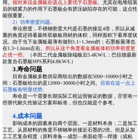
用。
相对来说金属板在该点上要优于石墨板。
尤其在电堆组装
后的锁紧力的作用下石墨板会有挤压缺陷存在的可能，这点性
能很重要。
2）功率密度问题。
单论密度，不锈钢密度大约是石墨的接近4倍，所以从减
重的角度还得看最终双极板用材的体积，同样面积下看厚度状
况。由于当下金属板最薄有做到1.1~1.3mm的；石墨板最薄也
在1.3~1.6mm左右。
所以从这个角度看金属板体积功率密度更
占优一些。
（丰田二代金属板除端板后5.4KW/L；巴拉德最新
款复合石墨板HPS系列4.8KW/L）
3.寿命问题
目前金属板多数供应商给出的数据在5000~10000小时之
间；石墨板给出的是12000~30000小时之间。
目前在这一点上
石墨板有明显优势。
寿命是一个需要长期实际工程运营验证的数据，尽管有一
些替代耐久性验证方案和标准，但也仅能是个参考。
4.成本问题
影响成本的因素来自两个层面。一是材料本身；二是加工
工艺。从原材料的角度不锈钢单价接近石墨的2倍。但是从加
工工艺复杂程度（原料准备—成型—表面处理—焊接（或粘