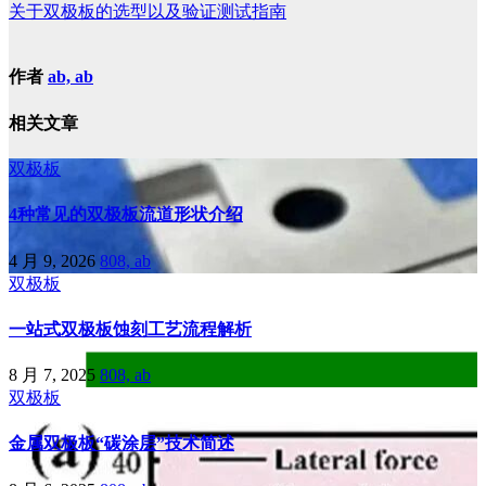
关于双极板的选型以及验证测试指南
作者
ab, ab
相关文章
双极板
4种常见的双极板流道形状介绍
4 月 9, 2026
808, ab
双极板
一站式双极板蚀刻工艺流程解析
8 月 7, 2025
808, ab
双极板
金属双极板“碳涂层”技术简述