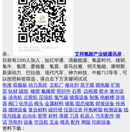
录。
艾邦氢能产业链通讯录
，
目前有2200人加入，如亿华通、清极能源、氢蓝时代、雄韬、
氢牛、氢璞、爱德曼、氢晨、喜马拉雅、明天氢能、康明斯、
新源动力、巴拉德、现代汽车、神力科技、中船712等等，可
以按照标签筛选，请点击下方关键词试试
电堆
双极板
动力系统
主机厂
催化剂
质子膜
膜电极
扩散
层
钛材
碳纸
橡胶
氟橡胶
密封件
石墨
边框膜
胶水
激光设
备
涂布机
点胶机
压缩机
氢气罐
镀膜设备
制氢
电解槽
连接
器
阀门
化学品
模头
金属材料
储氢
固态储氢
焊接设备
传感
器
缠绕设备
复合材料
碳纤维
仪器仪表
环氧树脂
检测设备
线
缆与线束
自动化
胶带
材料
薄膜
刀具
机器人
汽车配件
测
试
导电剂
设备
空压机
五金
模具
配件
网版
印刷设备
资料下载：