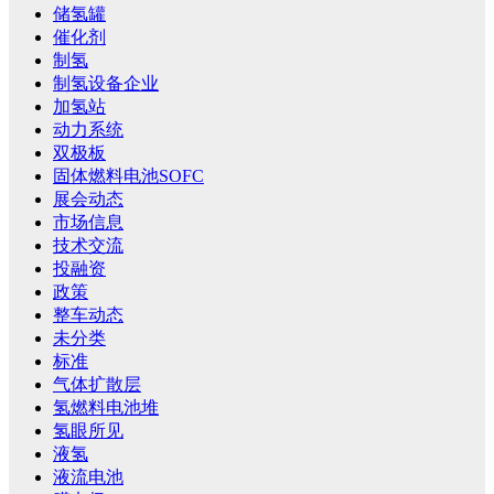
储氢罐
催化剂
制氢
制氢设备企业
加氢站
动力系统
双极板
固体燃料电池SOFC
展会动态
市场信息
技术交流
投融资
政策
整车动态
未分类
标准
气体扩散层
氢燃料电池堆
氢眼所见
液氢
液流电池