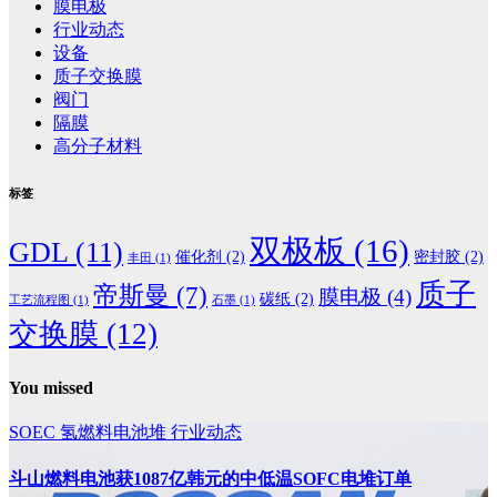
膜电极
行业动态
设备
质子交换膜
阀门
隔膜
高分子材料
标签
双极板
(16)
GDL
(11)
催化剂
(2)
密封胶
(2)
丰田
(1)
质子
帝斯曼
(7)
膜电极
(4)
碳纸
(2)
工艺流程图
(1)
石墨
(1)
交换膜
(12)
You missed
SOEC
氢燃料电池堆
行业动态
斗山燃料电池获1087亿韩元的中低温SOFC电堆订单