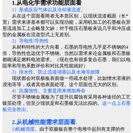
1.从电化学需求功能层面看
1）形成反应气体以及冷却液流道。
从在这个层面看两者无本质区别，以现状流道截面（长*
宽）需求来讲基本都可以实现功能，采用机加工的石墨板在异
形流道加工上会略显欠缺；对于模压石墨板来说几乎和冲压成
型的金属板在流道型式上无差别。
2）导电性/导热性
从材料特性的大方向看，石墨的导电性几乎是不锈钢的4
倍，导热性也远优于不锈钢。当然以需求来论金属板和石墨板
都能满足燃料电池需求。（现在也有很多复合石墨，我们以电
阻率和导热系数评价和对比其性能就好）
3）排水性。防止流道堵塞以及水淹等故障
现状都会对双极板表面做一些疏水处理，比如憎水溶液的
浸泡等等，或者其他表面处理。这个层面也无大的区别。
4）抗腐蚀性。主要是用来增加寿命
尽管不锈钢金属板为了提升抗腐蚀有采用各种途径的工艺
镀层处理，但至少现状是和石墨板无法比拟的。
这一点上石墨
板完全胜出。
2.从机械性能需求层面看.
1)机械强度。
由于双极板在整个电堆中起到有支撑的作