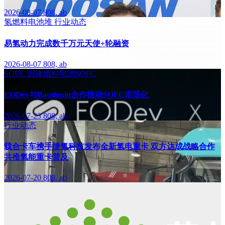
2026-08-07
808, ab
氢燃料电池堆
行业动态
易氢动力完成数千万元天使+轮融资
2026-08-07
808, ab
SOEC
固体燃料电池SOFC
EODev与Baudouin合作推动SOFC市场化
2026-07-23
808, ab
行业动态
载合卡车携手捷氢科技发布全新氢电重卡 双方达成战略合作
共推氢能重卡普及
2026-07-20
808, ab