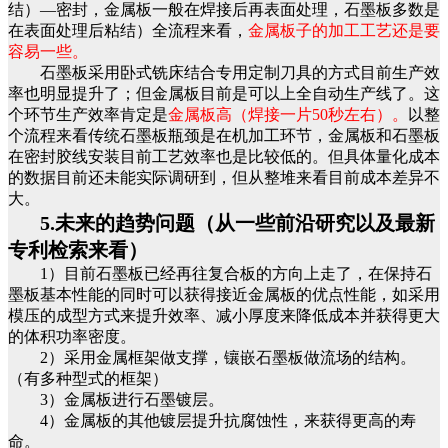
结）—密封，金属板一般在焊接后再表面处理，石墨板多数是
在表面处理后粘结）全流程来看，
金属板子的加工工艺还是要
容易一些。
石墨板采用卧式铣床结合专用定制刀具的方式目前生产效
率也明显提升了；但金属板目前是可以上全自动生产线了。这
个环节生产效率肯定是
金属板高（焊接一片50秒左右）。
以整
个流程来看传统石墨板瓶颈是在机加工环节，金属板和石墨板
在密封胶线安装目前工艺效率也是比较低的。但具体量化成本
的数据目前还未能实际调研到，但从整堆来看目前成本差异不
大。
5.未来的趋势问题（从一些前沿研
究以及最新
专利检索来看）
1）目前石墨板已经再往复合板的方向上走了，在保持石
墨板基本性能的同时可以获得接近金属板的优点性能，如采用
模压的成型方式来提升效率、减小厚度来降低成本并获得更大
的体积功率密度。
2）采用金属框架做支撑，镶嵌石墨板做流场的结构。
（有多种型式的框架）
3）金属板进行石墨镀层。
4）金属板的其他镀层提升抗腐蚀性，来获得更高的寿
命。