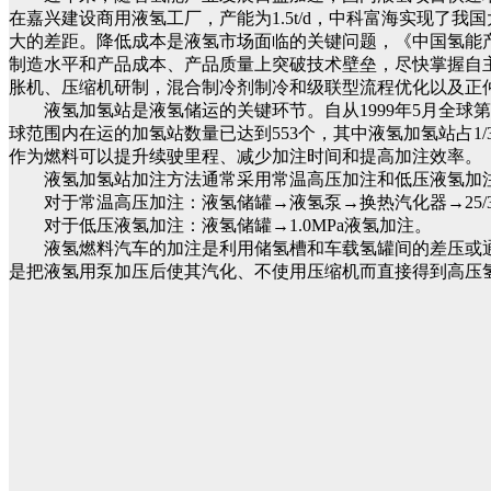
在嘉兴建设商用液氢工厂，产能为1.5t/d，中科富海实现
大的差距。降低成本是液氢市场面临的关键问题，《中国氢能产业发
制造水平和产品成本、产品质量上突破技术壁垒，尽快掌握自
胀机、压缩机研制，混合制冷剂制冷和级联型流程优化以及正
液氢加氢站是液氢储运的关键环节。自从1999年5月全球第
球范围内在运的加氢站数量已达到553个，其中液氢加氢站占
作为燃料可以提升续驶里程、减少加注时间和提高加注效率。
液氢加氢站加注方法通常采用常温高压加注和低压液氢加
对于常温高压加注：液氢储罐→液氢泵→换热汽化器→25/3
对于低压液氢加注：液氢储罐→1.0MPa液氢加注。
液氢燃料汽车的加注是利用储氢槽和车载氢罐间的差压或
是把液氢用泵加压后使其汽化、不使用压缩机而直接得到高压