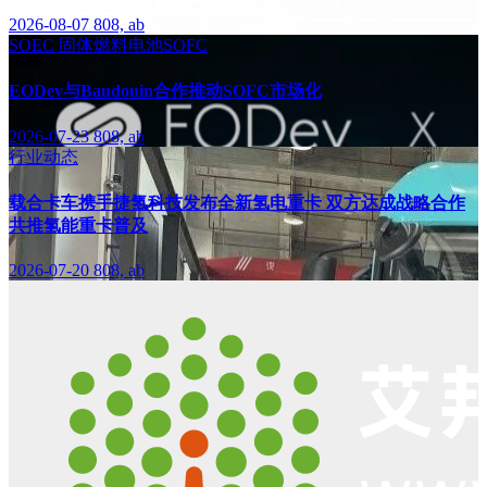
2026-08-07
808, ab
SOEC
固体燃料电池SOFC
EODev与Baudouin合作推动SOFC市场化
2026-07-23
808, ab
行业动态
载合卡车携手捷氢科技发布全新氢电重卡 双方达成战略合作
共推氢能重卡普及
2026-07-20
808, ab