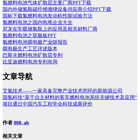
氢燃料电池气体扩散层主要厂商PPT下载
国内外储氢瓶碳纤维缠绕设备供应商介绍PPT下载
国标下载氢燃料电池发动机性能试验方法
氢燃料电池之国内电堆企业大全
尼龙在车载储氢瓶上的应用及相关材料厂商
氢燃料电池之双极板PPT
氢燃料电池膜电极产业链报告
膜电极生产工艺详述版本
巴斯夫燃料电池扩散层专利
比亚迪燃料电池专利布局
文章导航
艾氢技术——一家具备完整产业技术闭环的新能源公司
国氢科技“基于自主材料的客车燃料电池系统关键技术及应用”
项目通过中国汽车工程学会科技成果评价
作者
808, ab
相关文章