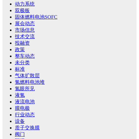
动力系统
双极板
固体燃料电池SOFC
展会动态
市场信息
技术交流
投融资
政策
整车动态
未分类
标准
气体扩散层
氢燃料电池堆
氢眼所见
液氢
液流电池
膜电极
行业动态
设备
质子交换膜
阀门