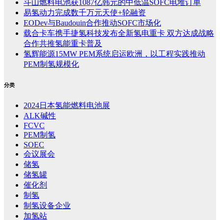
斗山燃料电池获1087亿韩元的中低温SOFC电堆订单
易氢动力完成数千万元天使+轮融资
EODev与Baudouin合作推动SOFC市场化
载合卡车携手捷氢科技发布全新氢电重卡 双方达成战略
合作共推氢能重卡普及
氢辉能源15MW PEM系统启运欧洲，以工程实践推动
PEM制氢规模化
分类
2024日本氢能燃料电池展
ALK碱性
FCVC
PEM制氢
SOEC
会议展会
储氢
储氢罐
催化剂
制氢
制氢设备企业
加氢站