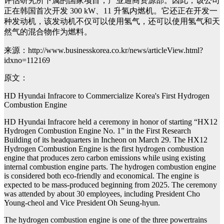
评估研究所下属的国家项目，产业通商资源部。因此，该公司
正在韩国首次开发 300 kW、11 升氢内燃机。它还正在开发一
种发动机，该发动机不仅可以使用氢气，还可以使用氢气和天
然气的混合物作为燃料。
来源：http://www.businesskorea.co.kr/news/articleView.html?
idxno=112169
原文：
HD Hyundai Infracore to Commercialize Korea's First Hydrogen
Combustion Engine
HD Hyundai Infracore held a ceremony in honor of starting “HX12
Hydrogen Combustion Engine No. 1” in the First Research
Building of its headquarters in Incheon on March 29. The HX12
Hydrogen Combustion Engine is the first hydrogen combustion
engine that produces zero carbon emissions while using existing
internal combustion engine parts. The hydrogen combustion engine
is considered both eco-friendly and economical. The engine is
expected to be mass-produced beginning from 2025. The ceremony
was attended by about 30 employees, including President Cho
Young-cheol and Vice President Oh Seung-hyun.
The hydrogen combustion engine is one of the three powertrains