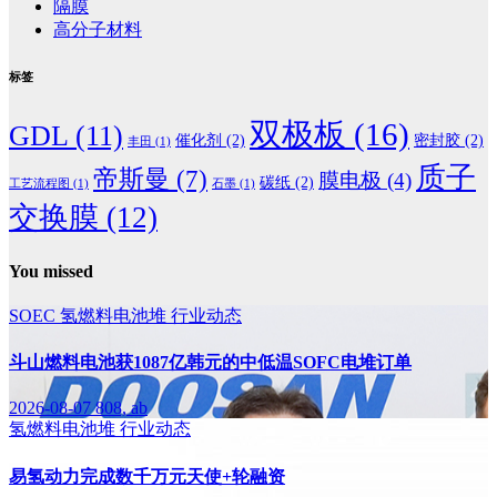
隔膜
高分子材料
标签
双极板
(16)
GDL
(11)
催化剂
(2)
密封胶
(2)
丰田
(1)
质子
帝斯曼
(7)
膜电极
(4)
碳纸
(2)
工艺流程图
(1)
石墨
(1)
交换膜
(12)
You missed
SOEC
氢燃料电池堆
行业动态
斗山燃料电池获1087亿韩元的中低温SOFC电堆订单
2026-08-07
808, ab
氢燃料电池堆
行业动态
易氢动力完成数千万元天使+轮融资