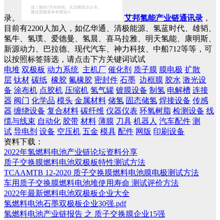
录。
艾邦氢能产业链通讯录
，
目前有2200人加入，如亿华通、清极能源、氢蓝时代、雄韬、
氢牛、氢璞、爱德曼、氢晨、喜马拉雅、明天氢能、康明斯、
新源动力、巴拉德、现代汽车、神力科技、中船712等等，可
以按照标签筛选，请点击下方关键词试试
电堆
双极板
动力系统
主机厂
催化剂
质子膜
膜电极
扩散
层
钛材
碳纸
橡胶
氟橡胶
密封件
石墨
边框膜
胶水
激光设
备
涂布机
点胶机
压缩机
氢气罐
镀膜设备
制氢
电解槽
连接
器
阀门
化学品
模头
金属材料
储氢
固态储氢
焊接设备
传感
器
缠绕设备
复合材料
碳纤维
仪器仪表
环氧树脂
检测设备
线
缆与线束
自动化
胶带
材料
薄膜
刀具
机器人
汽车配件
测
试
导电剂
设备
空压机
五金
模具
配件
网版
印刷设备
资料下载：
2022年氢燃料电池产业链论坛资料分享
质子交换膜燃料电池双极板特性测试方法
TCAAMTB 12-2020 质子交换膜燃料电池膜电极测试方法
车用质子交换膜燃料电池堆使用寿命 测试评价方法
2022年最新燃料电池双极板企业大全
氢燃料电池石墨双极板企业30强.pdf
氢燃料电池产业链报告 之 质子交换膜企业15强