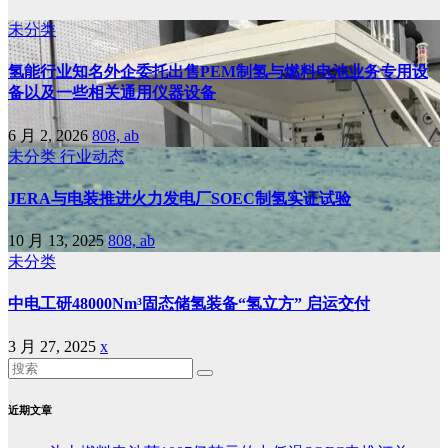
未分类
氢能行业知名外企委托出售PEM制氢与燃料电池业务专用设
备以及一些相关通用仪器设备
6 月 2, 2026
808, ab
未分类
行业动态
JERA与电装推进火力发电厂SOEC制氢实证试验
10 月 13, 2025
808, ab
未分类
中电工研48000Nm³固态储氢装备“氢立方” 启运交付
3 月 27, 2025
x
近期文章