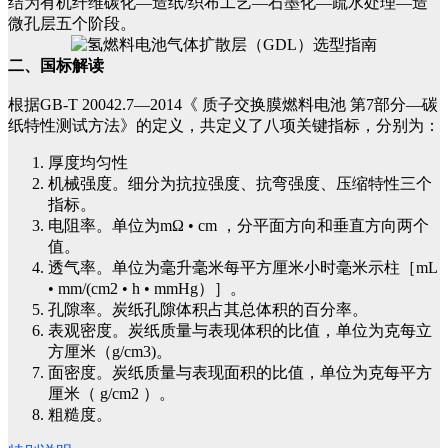
结为有机纤维碳化—造纸/织布工艺—石墨化—疏水处理—造
微孔层五个阶段。
二、国标解读
根据GB-T 20042.7—2014《 质子交换膜燃料电池 第7部分—碳
纸特性测试方法》的定义，共定义了八项关键指标，分别为：
厚度均匀性
机械强度。细分为抗拉强度、抗弯强度、压缩特性三个
指标。
电阻率。单位为mΩ • cm ，分平面方向和垂直方向两个
值。
透气率。单位为毫升毫米每平方厘米小时毫米示柱［mL
• mm/(cm2 • h • mmHg）］。
孔隙率。炭纸孔隙体积占其总体积的百分率。
表观密度。炭纸质量与表现体积的比值，单位为克每立
方厘米（g/cm3)。
面密度。炭纸质量与表现面积的比值，单位为克每平方
厘米（ g/cm2 ）。
粗糙度。