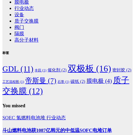
膜电极
行业动态
设备
质子交换膜
阀门
隔膜
高分子材料
标签
双极板
(16)
GDL
(11)
催化剂
(2)
密封胶
(2)
丰田
(1)
质子
帝斯曼
(7)
膜电极
(4)
碳纸
(2)
工艺流程图
(1)
石墨
(1)
交换膜
(12)
You missed
SOEC
氢燃料电池堆
行业动态
斗山燃料电池获1087亿韩元的中低温SOFC电堆订单