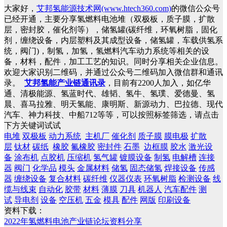
大家好，
艾邦氢能源技术网(www.htech360.com)
的微信公众号
已经开通，主要分享氢燃料电池堆（双极板，质子膜，扩散
层，密封胶，催化剂等），储氢罐(碳纤维，环氧树脂，固化
剂，缠绕设备，内层塑料及其成型设备，储氢罐，车载供氢系
统，阀门)，制氢，加氢，氢燃料汽车动力系统等相关的设
备，材料，配件，加工工艺的知识。同时分享相关企业信息。
欢迎大家识别二维码，并通过公众号二维码加入微信群和通讯
录。
艾邦氢能产业链通讯录
，目前有2200人加入，如亿华
通、清极能源、氢蓝时代、雄韬、氢牛、氢璞、爱德曼、氢
晨、喜马拉雅、明天氢能、康明斯、新源动力、巴拉德、现代
汽车、神力科技、中船712等等，可以按照标签筛选，请点击
下方关键词试试
电堆
双极板
动力系统
主机厂
催化剂
质子膜
膜电极
扩散
层
钛材
碳纸
橡胶
氟橡胶
密封件
石墨
边框膜
胶水
激光设
备
涂布机
点胶机
压缩机
氢气罐
镀膜设备
制氢
电解槽
连接
器
阀门
化学品
模头
金属材料
储氢
固态储氢
焊接设备
传感
器
缠绕设备
复合材料
碳纤维
仪器仪表
环氧树脂
检测设备
线
缆与线束
自动化
胶带
材料
薄膜
刀具
机器人
汽车配件
测
试
导电剂
设备
空压机
五金
模具
配件
网版
印刷设备
资料下载：
2022年氢燃料电池产业链论坛资料分享