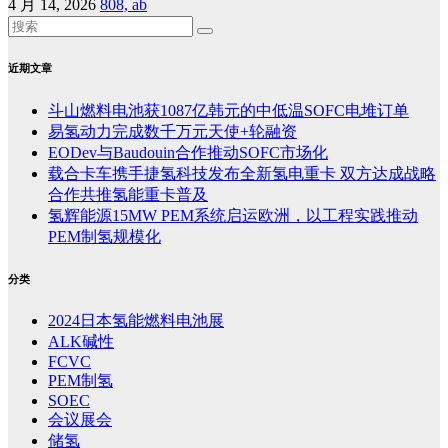
4 月 14, 2026
808, ab
近期文章
斗山燃料电池获1087亿韩元的中低温SOFC电堆订单
易氢动力完成数千万元天使+轮融资
EODev与Baudouin合作推动SOFC市场化
载合卡车携手捷氢科技发布全新氢电重卡 双方达成战略
合作共推氢能重卡普及
氢辉能源15MW PEM系统启运欧洲，以工程实践推动
PEM制氢规模化
分类
2024日本氢能燃料电池展
ALK碱性
FCVC
PEM制氢
SOEC
会议展会
储氢