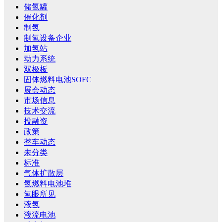
储氢罐
催化剂
制氢
制氢设备企业
加氢站
动力系统
双极板
固体燃料电池SOFC
展会动态
市场信息
技术交流
投融资
政策
整车动态
未分类
标准
气体扩散层
氢燃料电池堆
氢眼所见
液氢
液流电池