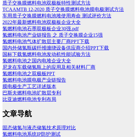
质子交换膜燃料电池双极板特性测试方法
TCAAMTB 12-2020 质子交换膜燃料电池膜电极测试方法
车用质子交换膜燃料电池堆使用寿命 测试评价方法
2022年最新燃料电池双极板企业大全
氢燃料电池石墨双极板企业30强.pdf
氢燃料电池产业链报告 之 质子交换膜企业15强
氢燃料电池气体扩散层主要厂商PPT下载
国内外储氢瓶碳纤维缠绕设备供应商介绍PPT下载
国标下载氢燃料电池发动机性能试验方法
氢燃料电池之国内电堆企业大全
尼龙在车载储氢瓶上的应用及相关材料厂商
氢燃料电池之双极板PPT
氢燃料电池膜电极产业链报告
膜电极生产工艺详述版本
巴斯夫燃料电池扩散层专利
比亚迪燃料电池专利布局
文章导航
固态储氢与液态储氢技术原理对比
氢燃料电池系统IP防护测试