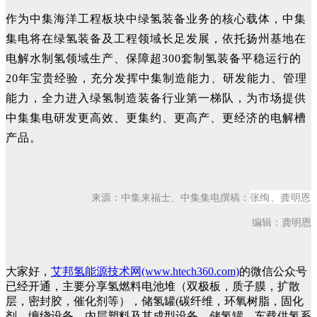
作为中集海洋工程板块中绿氢装备业务的核心载体，中集
集电将在绿氢装备及工程领域长足发展，依托扬州基地在
电解水制氢领域生产、保障超300套制氢装备平稳运行的
20年宝贵经验，充分
发挥中集制造能力、研发能力、管理
能力，全力进入绿氢制造装备行业第一梯队
，为市场提供
中集集电研发更高效、更集约、更高产、更经济的电解槽
产品
。
张绚、龚明恩
来源：中集来福士、中集集电
撰稿：
编辑：龚明恩
大家好，
艾邦氢能源技术网(www.htech360.com)
的微信公众号
已经开通，主要分享氢燃料电池堆（双极板，质子膜，扩散
层，密封胶，催化剂等），储氢罐(碳纤维，环氧树脂，固化
剂，缠绕设备，内层塑料及其成型设备，储氢罐，车载供氢系