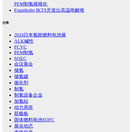
PEM制氢规模化
Fraunhofer IKTS开发出高温电解堆
分类
2024日本氢能燃料电池展
ALK碱性
FCVC
PEM制氢
SOEC
会议展会
储氢
储氢罐
催化剂
制氢
制氢设备企业
加氢站
动力系统
双极板
固体燃料电池SOFC
展会动态