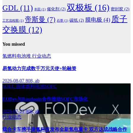
双极板
(16)
GDL
(11)
催化剂
(2)
密封胶
(2)
丰田
(1)
质子
帝斯曼
(7)
膜电极
(4)
碳纸
(2)
工艺流程图
(1)
石墨
(1)
交换膜
(12)
You missed
氢燃料电池堆
行业动态
易氢动力完成数千万元天使+轮融资
2026-08-07
808, ab
SOEC
固体燃料电池SOFC
EODev与Baudouin合作推动SOFC市场化
2026-07-23
808, ab
行业动态
载合卡车携手捷氢科技发布全新氢电重卡 双方达成战略合作