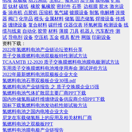
电堆
双极板
动力系统
主机厂
催化剂
质子膜
膜电极
扩散
层
钛材
碳纸
橡胶
氟橡胶
密封件
石墨
边框膜
胶水
激光设
备
涂布机
点胶机
压缩机
氢气罐
镀膜设备
制氢
电解槽
连接
器
阀门
化学品
模头
金属材料
储氢
固态储氢
焊接设备
传感
器
缠绕设备
复合材料
碳纤维
仪器仪表
环氧树脂
检测设备
线
缆与线束
自动化
胶带
材料
薄膜
刀具
机器人
汽车配件
测
试
导电剂
设备
空压机
五金
模具
配件
网版
印刷设备
资料下载：
2022年氢燃料电池产业链论坛资料分享
质子交换膜燃料电池双极板特性测试方法
TCAAMTB 12-2020 质子交换膜燃料电池膜电极测试方法
车用质子交换膜燃料电池堆使用寿命 测试评价方法
2022年最新燃料电池双极板企业大全
氢燃料电池石墨双极板企业30强.pdf
氢燃料电池产业链报告 之 质子交换膜企业15强
氢燃料电池气体扩散层主要厂商PPT下载
国内外储氢瓶碳纤维缠绕设备供应商介绍PPT下载
国标下载氢燃料电池发动机性能试验方法
氢燃料电池之国内电堆企业大全
尼龙在车载储氢瓶上的应用及相关材料厂商
氢燃料电池之双极板PPT
氢燃料电池膜电极产业链报告