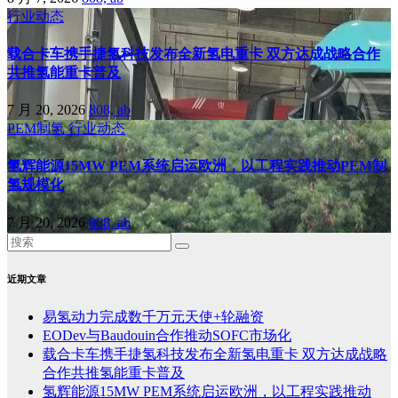
行业动态
载合卡车携手捷氢科技发布全新氢电重卡 双方达成战略合作
共推氢能重卡普及
7 月 20, 2026
808, ab
PEM制氢
行业动态
氢辉能源15MW PEM系统启运欧洲，以工程实践推动PEM制
氢规模化
7 月 20, 2026
808, ab
近期文章
易氢动力完成数千万元天使+轮融资
EODev与Baudouin合作推动SOFC市场化
载合卡车携手捷氢科技发布全新氢电重卡 双方达成战略
合作共推氢能重卡普及
氢辉能源15MW PEM系统启运欧洲，以工程实践推动