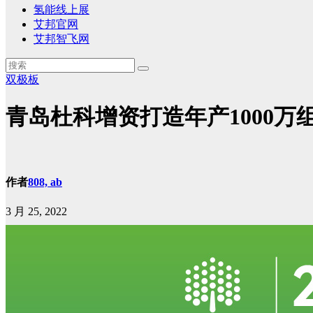
氢能线上展
艾邦官网
艾邦智飞网
双极板
青岛杜科增资打造年产1000
作者
808, ab
3 月 25, 2022