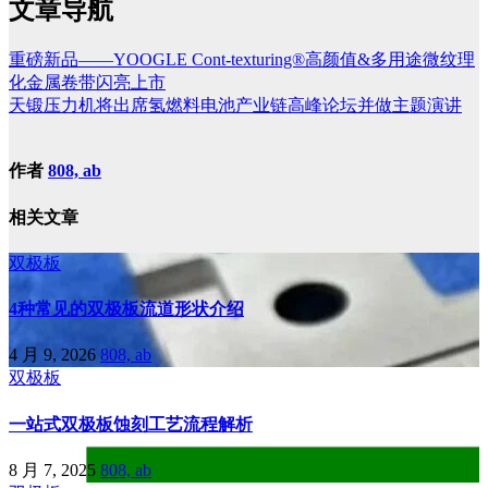
文章导航
重磅新品——YOOGLE Cont-texturing®高颜值&多用途微纹理
化金属卷带闪亮上市
天锻压力机将出席氢燃料电池产业链高峰论坛并做主题演讲
作者
808, ab
相关文章
双极板
4种常见的双极板流道形状介绍
4 月 9, 2026
808, ab
双极板
一站式双极板蚀刻工艺流程解析
8 月 7, 2025
808, ab