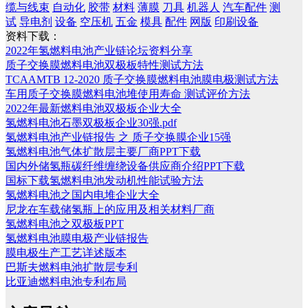
缆与线束
自动化
胶带
材料
薄膜
刀具
机器人
汽车配件
测
试
导电剂
设备
空压机
五金
模具
配件
网版
印刷设备
资料下载：
2022年氢燃料电池产业链论坛资料分享
质子交换膜燃料电池双极板特性测试方法
TCAAMTB 12-2020 质子交换膜燃料电池膜电极测试方法
车用质子交换膜燃料电池堆使用寿命 测试评价方法
2022年最新燃料电池双极板企业大全
氢燃料电池石墨双极板企业30强.pdf
氢燃料电池产业链报告 之 质子交换膜企业15强
氢燃料电池气体扩散层主要厂商PPT下载
国内外储氢瓶碳纤维缠绕设备供应商介绍PPT下载
国标下载氢燃料电池发动机性能试验方法
氢燃料电池之国内电堆企业大全
尼龙在车载储氢瓶上的应用及相关材料厂商
氢燃料电池之双极板PPT
氢燃料电池膜电极产业链报告
膜电极生产工艺详述版本
巴斯夫燃料电池扩散层专利
比亚迪燃料电池专利布局