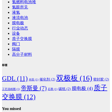
氢燃料电池堆
氢眼所见
液氢
液流电池
膜电极
行业动态
设备
质子交换膜
阀门
隔膜
高分子材料
标签
双极板
(16)
GDL
(11)
催化剂
(2)
密封胶
(2)
丰田
(1)
质子
帝斯曼
(7)
膜电极
(4)
碳纸
(2)
工艺流程图
(1)
石墨
(1)
交换膜
(12)
You missed