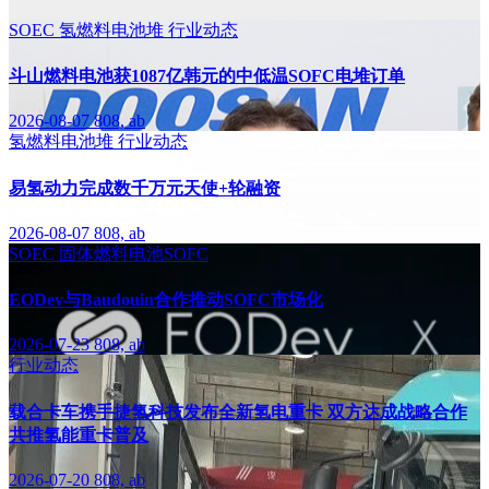
SOEC
氢燃料电池堆
行业动态
斗山燃料电池获1087亿韩元的中低温SOFC电堆订单
2026-08-07
808, ab
氢燃料电池堆
行业动态
易氢动力完成数千万元天使+轮融资
2026-08-07
808, ab
SOEC
固体燃料电池SOFC
EODev与Baudouin合作推动SOFC市场化
2026-07-23
808, ab
行业动态
载合卡车携手捷氢科技发布全新氢电重卡 双方达成战略合作
共推氢能重卡普及
2026-07-20
808, ab