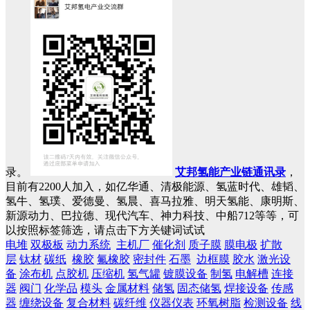
录。
艾邦氢能产业链通讯录
，
目前有2200人加入，如亿华通、清极能源、氢蓝时代、雄韬、
氢牛、氢璞、爱德曼、氢晨、喜马拉雅、明天氢能、康明斯、
新源动力、巴拉德、现代汽车、神力科技、中船712等等，可
以按照标签筛选，请点击下方关键词试试
电堆
双极板
动力系统
主机厂
催化剂
质子膜
膜电极
扩散
层
钛材
碳纸
橡胶
氟橡胶
密封件
石墨
边框膜
胶水
激光设
备
涂布机
点胶机
压缩机
氢气罐
镀膜设备
制氢
电解槽
连接
器
阀门
化学品
模头
金属材料
储氢
固态储氢
焊接设备
传感
器
缠绕设备
复合材料
碳纤维
仪器仪表
环氧树脂
检测设备
线