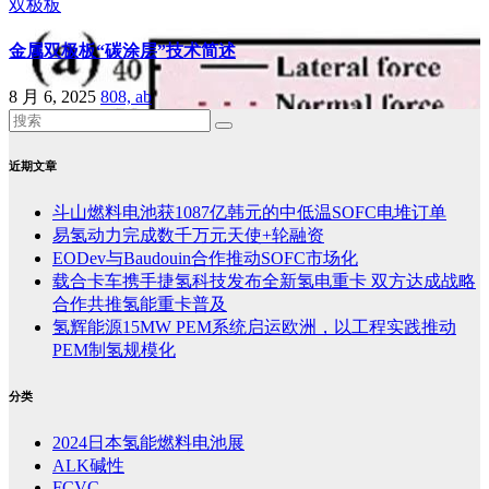
双极板
金属双极板“碳涂层”技术简述
8 月 6, 2025
808, ab
近期文章
斗山燃料电池获1087亿韩元的中低温SOFC电堆订单
易氢动力完成数千万元天使+轮融资
EODev与Baudouin合作推动SOFC市场化
载合卡车携手捷氢科技发布全新氢电重卡 双方达成战略
合作共推氢能重卡普及
氢辉能源15MW PEM系统启运欧洲，以工程实践推动
PEM制氢规模化
分类
2024日本氢能燃料电池展
ALK碱性
FCVC