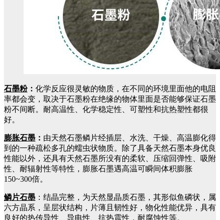
石墨粉
：
化学反应很灵敏的物质，在不同的环境里面他的电阻
率都会变，取决于石墨粉在绝缘的物体里面是否能够保证石墨
粉不间断。耐高温性、化学稳定性、可塑性和抗热塑性都很
好。
膨胀石墨
：
由天然石墨鳞片经插层、水洗、干燥、高温膨化得
到的一种疏松多孔的蠕虫状物质。除了具备天然石墨本身优良
性能以外，还具有天然石墨所没有的柔软、压缩回弹性、吸附
性、耐辐射性等特性，膨胀石墨遇高温可瞬间体积膨胀
150~300倍。
鳞片石墨
：结晶完整，为天然显晶质石墨，其形似鱼磷状，属
六方晶系，呈层状结构，片薄且韧性好，物化性能优异，具有
良好的热传导性、导电性、抗热震性，耐腐蚀性等。