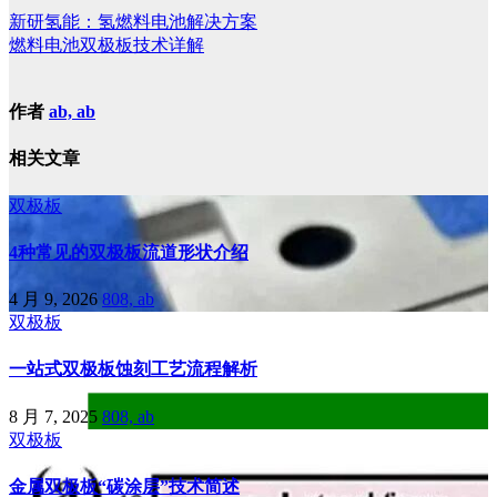
新研氢能：氢燃料电池解决方案
燃料电池双极板技术详解
作者
ab, ab
相关文章
双极板
4种常见的双极板流道形状介绍
4 月 9, 2026
808, ab
双极板
一站式双极板蚀刻工艺流程解析
8 月 7, 2025
808, ab
双极板
金属双极板“碳涂层”技术简述