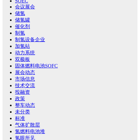
SOEC
会议展会
储氢
储氢罐
催化剂
制氢
制氢设备企业
加氢站
动力系统
双极板
固体燃料电池SOFC
展会动态
市场信息
技术交流
投融资
政策
整车动态
未分类
标准
气体扩散层
氢燃料电池堆
氢眼所见