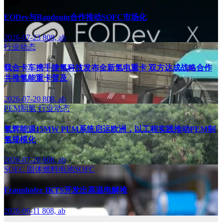
EODev与Baudouin合作推动SOFC市场化
2026-07-23
808, ab
行业动态
载合卡车携手捷氢科技发布全新氢电重卡 双方达成战略合作
共推氢能重卡普及
2026-07-20
808, ab
PEM制氢
行业动态
氢辉能源15MW PEM系统启运欧洲，以工程实践推动PEM制
氢规模化
2026-07-20
808, ab
SOEC
固体燃料电池SOFC
Fraunhofer IKTS开发出高温电解堆
2026-06-11
808, ab