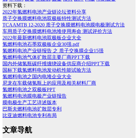
资料下载：
2022年氢燃料电池产业链论坛资料分享
质子交换膜燃料电池双极板特性测试方法
TCAAMTB 12-2020 质子交换膜燃料电池膜电极测试方法
车用质子交换膜燃料电池堆使用寿命 测试评价方法
2022年最新燃料电池双极板企业大全
氢燃料电池石墨双极板企业30强.pdf
氢燃料电池产业链报告 之 质子交换膜企业15强
氢燃料电池气体扩散层主要厂商PPT下载
国内外储氢瓶碳纤维缠绕设备供应商介绍PPT下载
国标下载氢燃料电池发动机性能试验方法
氢燃料电池之国内电堆企业大全
尼龙在车载储氢瓶上的应用及相关材料厂商
氢燃料电池之双极板PPT
氢燃料电池膜电极产业链报告
膜电极生产工艺详述版本
巴斯夫燃料电池扩散层专利
比亚迪燃料电池专利布局
文章导航