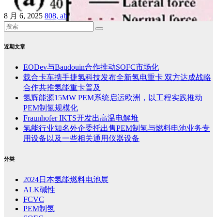
8 月 6, 2025
808, ab
近期文章
EODev与Baudouin合作推动SOFC市场化
载合卡车携手捷氢科技发布全新氢电重卡 双方达成战略
合作共推氢能重卡普及
氢辉能源15MW PEM系统启运欧洲，以工程实践推动
PEM制氢规模化
Fraunhofer IKTS开发出高温电解堆
氢能行业知名外企委托出售PEM制氢与燃料电池业务专
用设备以及一些相关通用仪器设备
分类
2024日本氢能燃料电池展
ALK碱性
FCVC
PEM制氢