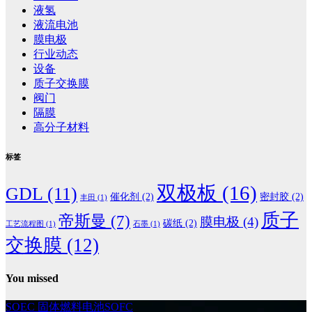
液氢
液流电池
膜电极
行业动态
设备
质子交换膜
阀门
隔膜
高分子材料
标签
双极板
(16)
GDL
(11)
催化剂
(2)
密封胶
(2)
丰田
(1)
质子
帝斯曼
(7)
膜电极
(4)
碳纸
(2)
工艺流程图
(1)
石墨
(1)
交换膜
(12)
You missed
SOEC
固体燃料电池SOFC