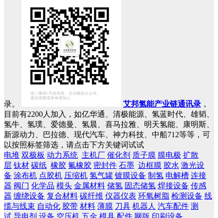
录。
艾邦氢能产业链通讯录
，
目前有2200人加入，如亿华通、清极能源、氢蓝时代、雄韬、
氢牛、氢璞、爱德曼、氢晨、喜马拉雅、明天氢能、康明斯、
新源动力、巴拉德、现代汽车、神力科技、中船712等等，可
以按照标签筛选，请点击下方关键词试试
电堆
双极板
动力系统
主机厂
催化剂
质子膜
膜电极
扩散
层
钛材
碳纸
橡胶
氟橡胶
密封件
石墨
边框膜
胶水
激光设
备
涂布机
点胶机
压缩机
氢气罐
镀膜设备
制氢
电解槽
连接
器
阀门
化学品
模头
金属材料
储氢
固态储氢
焊接设备
传感
器
缠绕设备
复合材料
碳纤维
仪器仪表
环氧树脂
检测设备
线
缆与线束
自动化
胶带
材料
薄膜
刀具
机器人
汽车配件
测
试
导电剂
设备
空压机
五金
模具
配件
网版
印刷设备