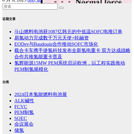
近期文章
斗山燃料电池获1087亿韩元的中低温SOFC电堆订单
易氢动力完成数千万元天使+轮融资
EODev与Baudouin合作推动SOFC市场化
载合卡车携手捷氢科技发布全新氢电重卡 双方达成战略
合作共推氢能重卡普及
氢辉能源15MW PEM系统启运欧洲，以工程实践推动
PEM制氢规模化
分类
2024日本氢能燃料电池展
ALK碱性
FCVC
PEM制氢
SOEC
会议展会
储氢