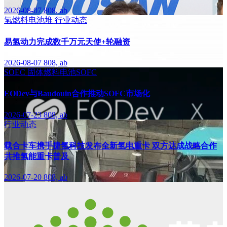
2026-08-07
808, ab
氢燃料电池堆
行业动态
易氢动力完成数千万元天使+轮融资
2026-08-07
808, ab
SOEC
固体燃料电池SOFC
EODev与Baudouin合作推动SOFC市场化
2026-07-23
808, ab
行业动态
载合卡车携手捷氢科技发布全新氢电重卡 双方达成战略合作
共推氢能重卡普及
2026-07-20
808, ab