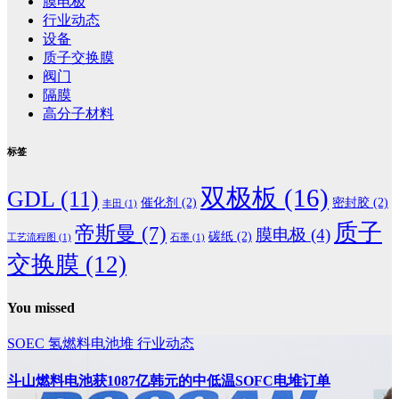
膜电极
行业动态
设备
质子交换膜
阀门
隔膜
高分子材料
标签
双极板
(16)
GDL
(11)
催化剂
(2)
密封胶
(2)
丰田
(1)
质子
帝斯曼
(7)
膜电极
(4)
碳纸
(2)
工艺流程图
(1)
石墨
(1)
交换膜
(12)
You missed
SOEC
氢燃料电池堆
行业动态
斗山燃料电池获1087亿韩元的中低温SOFC电堆订单