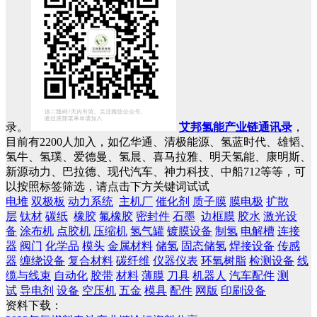
录。
艾邦氢能产业链通讯录
，
目前有2200人加入，如亿华通、清极能源、氢蓝时代、雄韬、
氢牛、氢璞、爱德曼、氢晨、喜马拉雅、明天氢能、康明斯、
新源动力、巴拉德、现代汽车、神力科技、中船712等等，可
以按照标签筛选，请点击下方关键词试试
电堆
双极板
动力系统
主机厂
催化剂
质子膜
膜电极
扩散
层
钛材
碳纸
橡胶
氟橡胶
密封件
石墨
边框膜
胶水
激光设
备
涂布机
点胶机
压缩机
氢气罐
镀膜设备
制氢
电解槽
连接
器
阀门
化学品
模头
金属材料
储氢
固态储氢
焊接设备
传感
器
缠绕设备
复合材料
碳纤维
仪器仪表
环氧树脂
检测设备
线
缆与线束
自动化
胶带
材料
薄膜
刀具
机器人
汽车配件
测
试
导电剂
设备
空压机
五金
模具
配件
网版
印刷设备
资料下载：