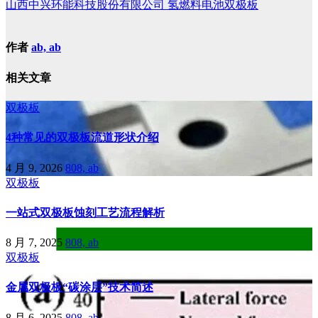
山西中兴环能科技股份有限公司 氢燃料电池双极板
作者
ab, ab
相关文章
双极板
4种常见的双极板流道形状介绍
4 月 9, 2026
808, ab
双极板
一站式双极板蚀刻工艺流程解析
8 月 7, 2025
808, ab
双极板
金属双极板“碳涂层”技术简述
8 月 6, 2025
808, ab