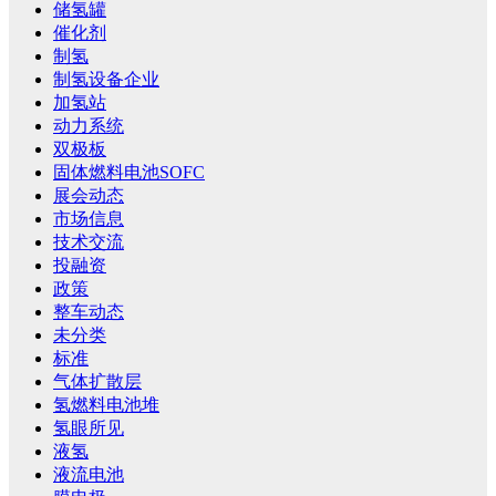
储氢罐
催化剂
制氢
制氢设备企业
加氢站
动力系统
双极板
固体燃料电池SOFC
展会动态
市场信息
技术交流
投融资
政策
整车动态
未分类
标准
气体扩散层
氢燃料电池堆
氢眼所见
液氢
液流电池