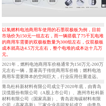
以氢燃料电池商用车使用的石墨双极板为例，目前
市场价为
150
元一组左右，而一辆搭载了
75
千瓦电堆
的商用车需要的双极板数量为
300
组左右，仅双极板
成本就高达
4.5
万元左右，整个电堆的成本达十几万
元。
2021
年，燃料电池商用车价格通常为
150
万元
-200
万
元左右一辆，显著高于传统商用车价格；燃料电池
商用车需要降本的空间巨大，行业应用任重道远。
青岛杜科新材料有限公司成立于
2020
年底，由青岛
汉缆股份有限公司（
A
股上市公司）、惠州市杜科新
材料有限公司（国家高新）、青岛岩海碳材料有限
公司（高家高新）三家企业共同发起成立，由青岛