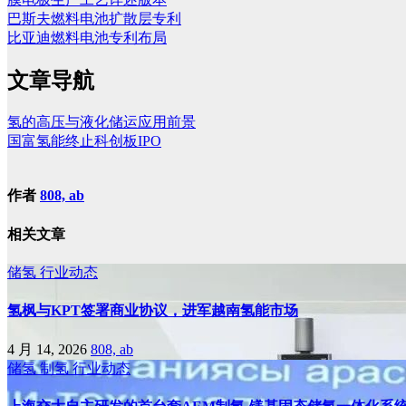
巴斯夫燃料电池扩散层专利
比亚迪燃料电池专利布局
文章导航
氢的高压与液化储运应用前景
国富氢能终止科创板IPO
作者
808, ab
相关文章
储氢
行业动态
氢枫与KPT签署商业协议，进军越南氢能市场
4 月 14, 2026
808, ab
储氢
制氢
行业动态