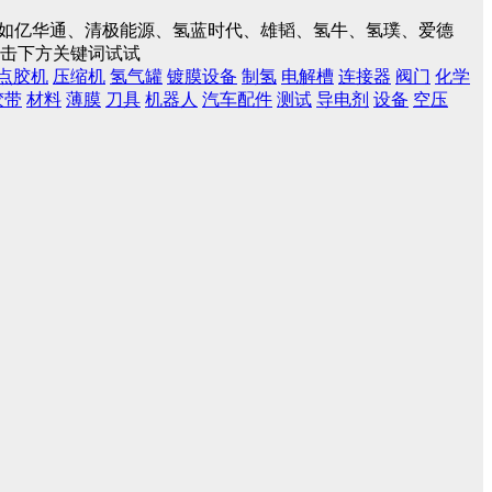
入，如亿华通、清极能源、氢蓝时代、雄韬、氢牛、氢璞、爱德
点击下方关键词试试
点胶机
压缩机
氢气罐
镀膜设备
制氢
电解槽
连接器
阀门
化学
胶带
材料
薄膜
刀具
机器人
汽车配件
测试
导电剂
设备
空压