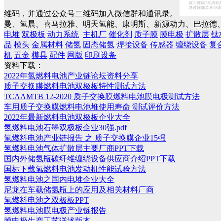
维码，并通过公众号二维码加入微信群和通讯录。
曼、氢晨、喜马拉雅、明天氢能、康明斯、新源动力、巴拉德、
电堆
双极板
动力系统
主机厂
催化剂
质子膜
膜电极
扩散层
钛
品
模头
金属材料
储氢
固态储氢
焊接设备
传感器
缠绕设备
复
机
五金
模具
配件
网版
印刷设备
资料下载：
2022年氢燃料电池产业链论坛资料分享
质子交换膜燃料电池双极板特性测试方法
TCAAMTB 12-2020 质子交换膜燃料电池膜电极测试方法
车用质子交换膜燃料电池堆使用寿命 测试评价方法
2022年最新燃料电池双极板企业大全
氢燃料电池石墨双极板企业30强.pdf
氢燃料电池产业链报告 之 质子交换膜企业15强
氢燃料电池气体扩散层主要厂商PPT下载
国内外储氢瓶碳纤维缠绕设备供应商介绍PPT下载
国标下载氢燃料电池发动机性能试验方法
氢燃料电池之国内电堆企业大全
尼龙在车载储氢瓶上的应用及相关材料厂商
氢燃料电池之双极板PPT
氢燃料电池膜电极产业链报告
膜电极生产工艺详述版本