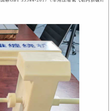
T 35544-2017《车用压缩氢气铝内胆碳纤
。