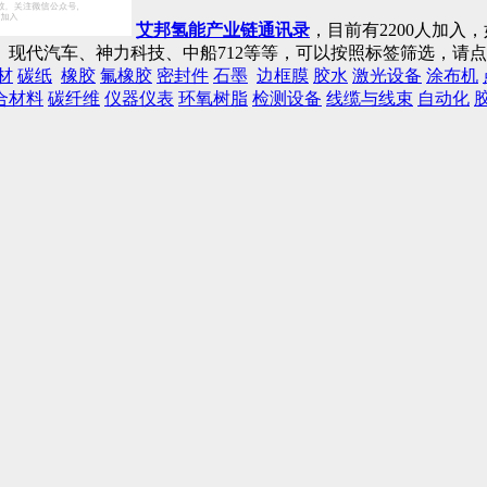
艾邦氢能产业链通讯录
，目前有2200人加
现代汽车、神力科技、中船712等等，可以按照标签筛选，请
材
碳纸
橡胶
氟橡胶
密封件
石墨
边框膜
胶水
激光设备
涂布机
合材料
碳纤维
仪器仪表
环氧树脂
检测设备
线缆与线束
自动化