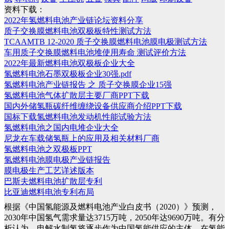
资料下载：
2022年氢燃料电池产业链论坛资料分享
质子交换膜燃料电池双极板特性测试方法
TCAAMTB 12-2020 质子交换膜燃料电池膜电极测试方法
车用质子交换膜燃料电池堆使用寿命 测试评价方法
2022年最新燃料电池双极板企业大全
氢燃料电池石墨双极板企业30强.pdf
氢燃料电池产业链报告 之 质子交换膜企业15强
氢燃料电池气体扩散层主要厂商PPT下载
国内外储氢瓶碳纤维缠绕设备供应商介绍PPT下载
国标下载氢燃料电池发动机性能试验方法
氢燃料电池之国内电堆企业大全
尼龙在车载储氢瓶上的应用及相关材料厂商
氢燃料电池之双极板PPT
氢燃料电池膜电极产业链报告
膜电极生产工艺详述版本
巴斯夫燃料电池扩散层专利
比亚迪燃料电池专利布局
根据《中国氢能源及燃料电池产业白皮书（2020）》预测，
2030年中国氢气需求量达3715万吨，2050年达9690万吨。有分
析认为，电解水制氢将逐步作为中国氢能供应的主体，在氢能