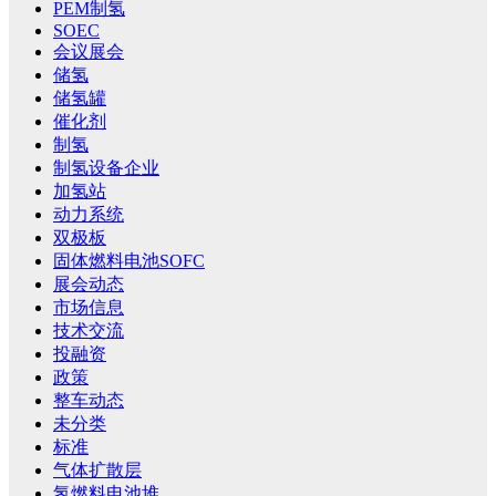
PEM制氢
SOEC
会议展会
储氢
储氢罐
催化剂
制氢
制氢设备企业
加氢站
动力系统
双极板
固体燃料电池SOFC
展会动态
市场信息
技术交流
投融资
政策
整车动态
未分类
标准
气体扩散层
氢燃料电池堆