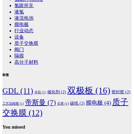
氢眼所见
液氢
液流电池
膜电极
行业动态
设备
质子交换膜
阀门
隔膜
高分子材料
标签
双极板
(16)
GDL
(11)
催化剂
(2)
密封胶
(2)
丰田
(1)
质子
帝斯曼
(7)
膜电极
(4)
碳纸
(2)
工艺流程图
(1)
石墨
(1)
交换膜
(12)
You missed