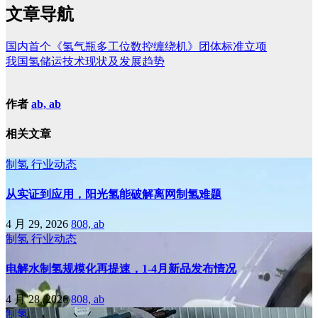
文章导航
国内首个《氢气瓶多工位数控缠绕机》团体标准立项
我国氢储运技术现状及发展趋势
作者
ab, ab
相关文章
制氢
行业动态
从实证到应用，阳光氢能破解离网制氢难题
4 月 29, 2026
808, ab
制氢
行业动态
电解水制氢规模化再提速，1-4月新品发布情况
4 月 28, 2026
808, ab
制氢