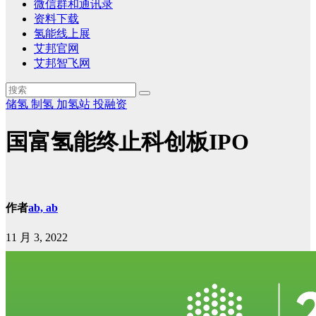
微信群和通讯录
资料下载
氢能线上展
艾邦官网
艾邦智飞网
储氢
制氢
加氢站
投融资
国富氢能终止科创板IPO
作者
ab, ab
11 月 3, 2022