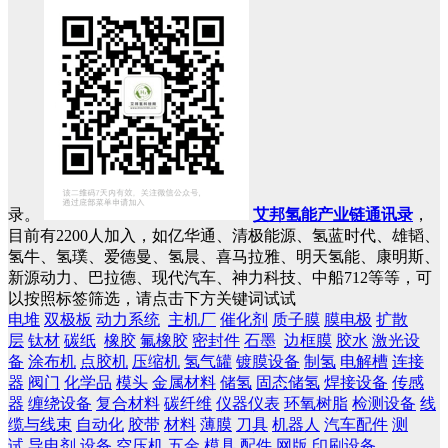
录。
艾邦氢能产业链通讯录
，
目前有2200人加入，如亿华通、清极能源、氢蓝时代、雄韬、
氢牛、氢璞、爱德曼、氢晨、喜马拉雅、明天氢能、康明斯、
新源动力、巴拉德、现代汽车、神力科技、中船712等等，可
以按照标签筛选，请点击下方关键词试试
电堆
双极板
动力系统
主机厂
催化剂
质子膜
膜电极
扩散
层
钛材
碳纸
橡胶
氟橡胶
密封件
石墨
边框膜
胶水
激光设
备
涂布机
点胶机
压缩机
氢气罐
镀膜设备
制氢
电解槽
连接
器
阀门
化学品
模头
金属材料
储氢
固态储氢
焊接设备
传感
器
缠绕设备
复合材料
碳纤维
仪器仪表
环氧树脂
检测设备
线
缆与线束
自动化
胶带
材料
薄膜
刀具
机器人
汽车配件
测
试
导电剂
设备
空压机
五金
模具
配件
网版
印刷设备