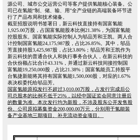
源公司、城市公交运营公司等客户提供氢能核心装备。公
司已在氢能“制、储、输、用”全产业链的高端装备环节进
行了产品布局和技术储备。
截至招股说明书签署日，新云科技直接持有国富氢能
1,925.00万股，占国富氢能股本比例21.38%，为国富氢能
控股股东。国富氢能实际控制人为邬品芳和王凯。两人合
计控制国富氢能24,175,987股，占比26.85%。其中，邬品
芳直接持股3,425,987股，占比3.80%；邬品芳和王凯作为
新云科技的普通合伙人和执行事务合伙人，在新云科技的
合伙份额占比合计43.31%，并通过新云科技间接控制国
富氢能19,250,000股，占比21.38%；国富氢能员工持股平
台氢捷新能将其持有国富氢能1,500,000股，对应的1.67%
表决权委托给邬品芳。
国富氢能原拟发行不超过3,010.00万股，占发行完成后公
司总股本的比例不低于25%，以经中国证监会同意注册后
的数量为准。本次发行均为新股，不涉及股东公开发售股
份。公司原拟募集资金200,000.00万元，分别用于氢能装
备产业基地三期项目、补充流动资金项目。