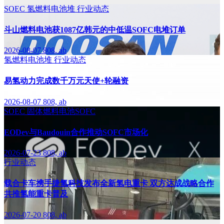
SOEC
氢燃料电池堆
行业动态
斗山燃料电池获1087亿韩元的中低温SOFC电堆订单
2026-08-07
808, ab
氢燃料电池堆
行业动态
易氢动力完成数千万元天使+轮融资
2026-08-07
808, ab
SOEC
固体燃料电池SOFC
EODev与Baudouin合作推动SOFC市场化
2026-07-23
808, ab
行业动态
载合卡车携手捷氢科技发布全新氢电重卡 双方达成战略合作
共推氢能重卡普及
2026-07-20
808, ab