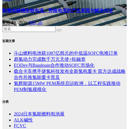
制氢电解槽杂散电流、旁路电流的产生原因与解决办法
4 月 28, 2026
808, ab
近期文章
斗山燃料电池获1087亿韩元的中低温SOFC电堆订单
易氢动力完成数千万元天使+轮融资
EODev与Baudouin合作推动SOFC市场化
载合卡车携手捷氢科技发布全新氢电重卡 双方达成战略
合作共推氢能重卡普及
氢辉能源15MW PEM系统启运欧洲，以工程实践推动
PEM制氢规模化
分类
2024日本氢能燃料电池展
ALK碱性
FCVC