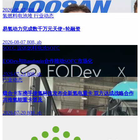
2026-08-07
808, ab
氢燃料电池堆
行业动态
易氢动力完成数千万元天使+轮融资
2026-08-07
808, ab
SOEC
固体燃料电池SOFC
EODev与Baudouin合作推动SOFC市场化
2026-07-23
808, ab
行业动态
载合卡车携手捷氢科技发布全新氢电重卡 双方达成战略合作
共推氢能重卡普及
2026-07-20
808, ab