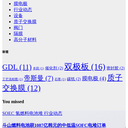
膜电极
行业动态
设备
质子交换膜
阀门
隔膜
高分子材料
标签
双极板
(16)
GDL
(11)
催化剂
(2)
密封胶
(2)
丰田
(1)
质子
帝斯曼
(7)
膜电极
(4)
碳纸
(2)
工艺流程图
(1)
石墨
(1)
交换膜
(12)
You missed
SOEC
氢燃料电池堆
行业动态
斗山燃料电池获1087亿韩元的中低温SOFC电堆订单