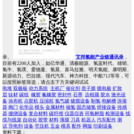
录。
艾邦氢能产业链通讯录
，
目前有2200人加入，如亿华通、清极能源、氢蓝时代、雄韬、
氢牛、氢璞、爱德曼、氢晨、喜马拉雅、明天氢能、康明斯、
新源动力、巴拉德、现代汽车、神力科技、中船712等等，可
以按照标签筛选，请点击下方关键词试试
电堆
双极板
动力系统
主机厂
催化剂
质子膜
膜电极
扩散
层
钛材
碳纸
橡胶
氟橡胶
密封件
石墨
边框膜
胶水
激光设
备
涂布机
点胶机
压缩机
氢气罐
镀膜设备
制氢
电解槽
连接
器
阀门
化学品
模头
金属材料
储氢
固态储氢
焊接设备
传感
器
缠绕设备
复合材料
碳纤维
仪器仪表
环氧树脂
检测设备
线
缆与线束
自动化
胶带
材料
薄膜
刀具
机器人
汽车配件
测
试
导电剂
设备
空压机
五金
模具
配件
网版
印刷设备
资料下载：