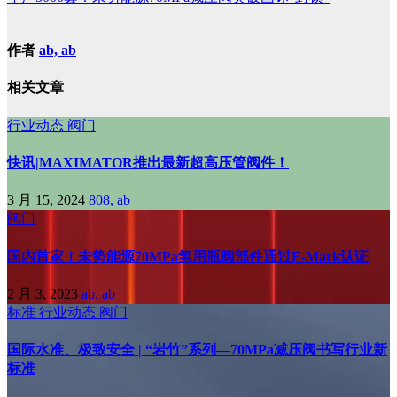
作者
ab, ab
相关文章
行业动态
阀门
快讯|MAXIMATOR推出最新超高压管阀件！
3 月 15, 2024
808, ab
阀门
国内首家！未势能源70MPa氢用瓶阀部件通过E-Mark认证
2 月 3, 2023
ab, ab
标准
行业动态
阀门
国际水准、极致安全 | “岩竹”系列—70MPa减压阀书写行业新
标准