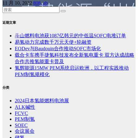
11 月 10, 2022
808, ab
近期文章
斗山燃料电池获1087亿韩元的中低温SOFC电堆订单
易氢动力完成数千万元天使+轮融资
EODev与Baudouin合作推动SOFC市场化
载合卡车携手捷氢科技发布全新氢电重卡 双方达成战略
合作共推氢能重卡普及
氢辉能源15MW PEM系统启运欧洲，以工程实践推动
PEM制氢规模化
分类
2024日本氢能燃料电池展
ALK碱性
FCVC
PEM制氢
SOEC
会议展会
储氢