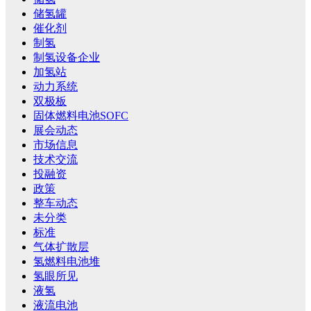
储氢罐
催化剂
制氢
制氢设备企业
加氢站
动力系统
双极板
固体燃料电池SOFC
展会动态
市场信息
技术交流
投融资
政策
整车动态
未分类
标准
气体扩散层
氢燃料电池堆
氢眼所见
液氢
液流电池