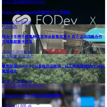
SOEC
固体燃料电池SOFC
EODev与Baudouin合作推动SOFC市场化
2026-07-23
808, ab
行业动态
载合卡车携手捷氢科技发布全新氢电重卡 双方达成战略合作
共推氢能重卡普及
2026-07-20
808, ab
PEM制氢
行业动态
氢辉能源15MW PEM系统启运欧洲，以工程实践推动PEM制
氢规模化
2026-07-20
808, ab
SOEC
固体燃料电池SOFC
Fraunhofer IKTS开发出高温电解堆
2026-06-11
808, ab