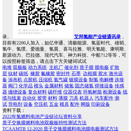
录。
艾邦氢能产业链通讯录
，
目前有2200人加入，如亿华通、清极能源、氢蓝时代、雄韬、
氢牛、氢璞、爱德曼、氢晨、喜马拉雅、明天氢能、康明斯、
新源动力、巴拉德、现代汽车、神力科技、中船712等等，可
以按照标签筛选，请点击下方关键词试试
电堆
双极板
动力系统
主机厂
催化剂
质子膜
膜电极
扩散
层
钛材
碳纸
橡胶
氟橡胶
密封件
石墨
边框膜
胶水
激光设
备
涂布机
点胶机
压缩机
氢气罐
镀膜设备
制氢
电解槽
连接
器
阀门
化学品
模头
金属材料
储氢
固态储氢
焊接设备
传感
器
缠绕设备
复合材料
碳纤维
仪器仪表
环氧树脂
检测设备
线
缆与线束
自动化
胶带
材料
薄膜
刀具
机器人
汽车配件
测
试
导电剂
设备
空压机
五金
模具
配件
网版
印刷设备
资料下载：
2022年氢燃料电池产业链论坛资料分享
质子交换膜燃料电池双极板特性测试方法
TCAAMTB 12-2020 质子交换膜燃料电池膜电极测试方法