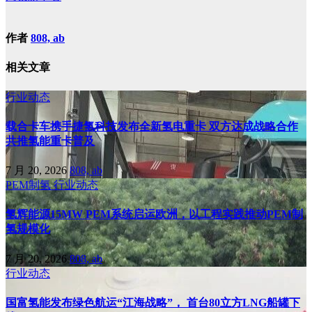
作者
808, ab
相关文章
行业动态
载合卡车携手捷氢科技发布全新氢电重卡 双方达成战略合作
共推氢能重卡普及
7 月 20, 2026
808, ab
PEM制氢
行业动态
氢辉能源15MW PEM系统启运欧洲，以工程实践推动PEM制
氢规模化
7 月 20, 2026
808, ab
行业动态
国富氢能发布绿色航运“江海战略”， 首台80立方LNG船罐下