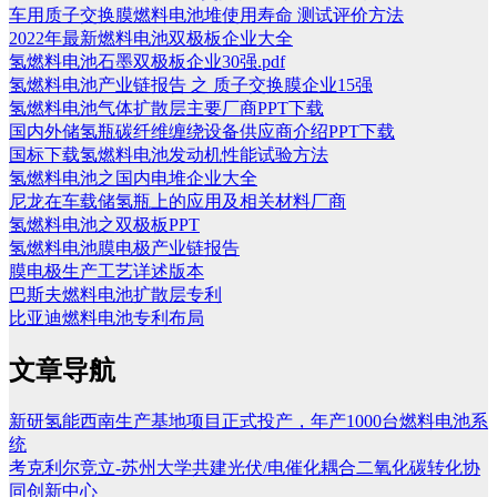
车用质子交换膜燃料电池堆使用寿命 测试评价方法
2022年最新燃料电池双极板企业大全
氢燃料电池石墨双极板企业30强.pdf
氢燃料电池产业链报告 之 质子交换膜企业15强
氢燃料电池气体扩散层主要厂商PPT下载
国内外储氢瓶碳纤维缠绕设备供应商介绍PPT下载
国标下载氢燃料电池发动机性能试验方法
氢燃料电池之国内电堆企业大全
尼龙在车载储氢瓶上的应用及相关材料厂商
氢燃料电池之双极板PPT
氢燃料电池膜电极产业链报告
膜电极生产工艺详述版本
巴斯夫燃料电池扩散层专利
比亚迪燃料电池专利布局
文章导航
新研氢能西南生产基地项目正式投产，年产1000台燃料电池系
统
考克利尔竞立-苏州大学共建光伏/电催化耦合二氧化碳转化协
同创新中心