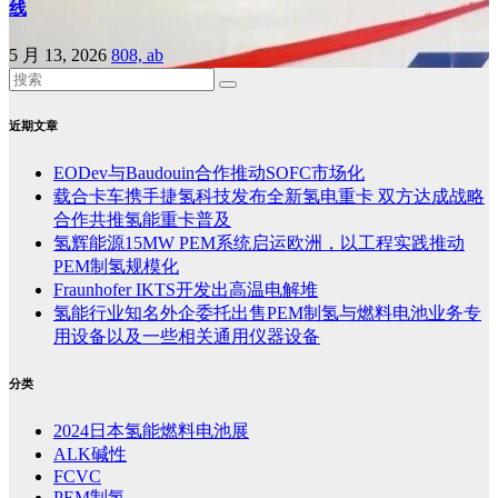
线
5 月 13, 2026
808, ab
近期文章
EODev与Baudouin合作推动SOFC市场化
载合卡车携手捷氢科技发布全新氢电重卡 双方达成战略
合作共推氢能重卡普及
氢辉能源15MW PEM系统启运欧洲，以工程实践推动
PEM制氢规模化
Fraunhofer IKTS开发出高温电解堆
氢能行业知名外企委托出售PEM制氢与燃料电池业务专
用设备以及一些相关通用仪器设备
分类
2024日本氢能燃料电池展
ALK碱性
FCVC
PEM制氢