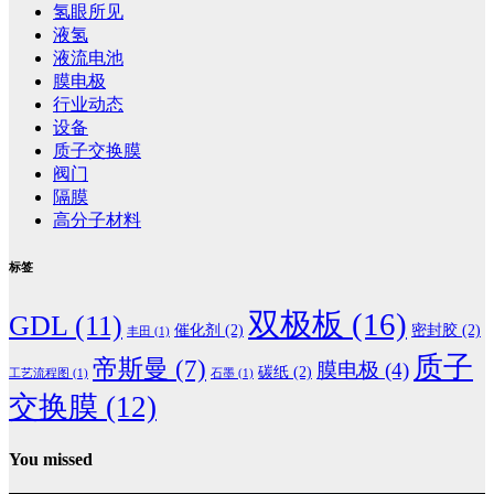
氢眼所见
液氢
液流电池
膜电极
行业动态
设备
质子交换膜
阀门
隔膜
高分子材料
标签
双极板
(16)
GDL
(11)
催化剂
(2)
密封胶
(2)
丰田
(1)
质子
帝斯曼
(7)
膜电极
(4)
碳纸
(2)
工艺流程图
(1)
石墨
(1)
交换膜
(12)
You missed