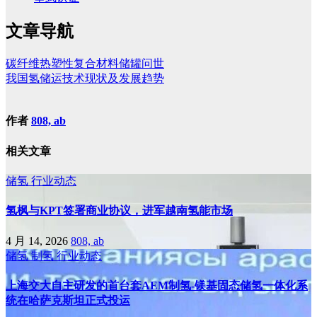
文章导航
碳纤维热塑性复合材料储罐问世
我国氢储运技术现状及发展趋势
作者
808, ab
相关文章
储氢
行业动态
氢枫与KPT签署商业协议，进军越南氢能市场
4 月 14, 2026
808, ab
储氢
制氢
行业动态
上海交大自主研发的首台套AEM制氢-镁基固态储氢一体化系
统在哈萨克斯坦正式投运