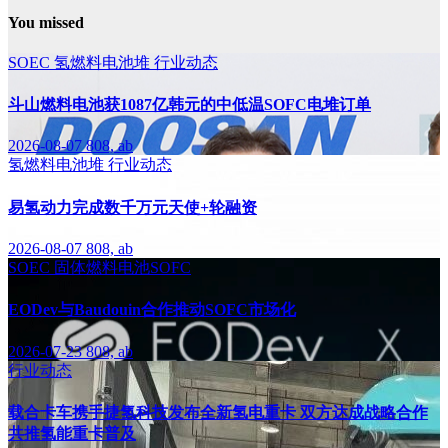
You missed
SOEC
氢燃料电池堆
行业动态
斗山燃料电池获1087亿韩元的中低温SOFC电堆订单
2026-08-07
808, ab
氢燃料电池堆
行业动态
易氢动力完成数千万元天使+轮融资
2026-08-07
808, ab
SOEC
固体燃料电池SOFC
EODev与Baudouin合作推动SOFC市场化
2026-07-23
808, ab
行业动态
载合卡车携手捷氢科技发布全新氢电重卡 双方达成战略合作
共推氢能重卡普及