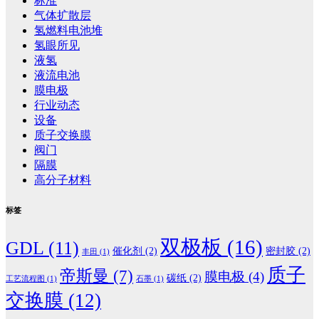
标准
气体扩散层
氢燃料电池堆
氢眼所见
液氢
液流电池
膜电极
行业动态
设备
质子交换膜
阀门
隔膜
高分子材料
标签
双极板
(16)
GDL
(11)
催化剂
(2)
密封胶
(2)
丰田
(1)
质子
帝斯曼
(7)
膜电极
(4)
碳纸
(2)
工艺流程图
(1)
石墨
(1)
交换膜
(12)