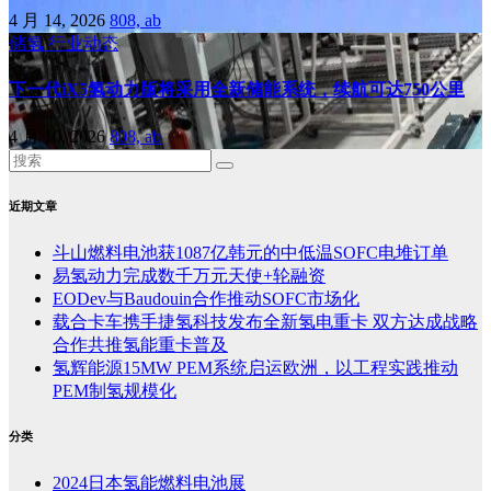
4 月 14, 2026
808, ab
储氢
行业动态
下一代iX5氢动力版将采用全新储能系统，续航可达750公里
4 月 10, 2026
808, ab
近期文章
斗山燃料电池获1087亿韩元的中低温SOFC电堆订单
易氢动力完成数千万元天使+轮融资
EODev与Baudouin合作推动SOFC市场化
载合卡车携手捷氢科技发布全新氢电重卡 双方达成战略
合作共推氢能重卡普及
氢辉能源15MW PEM系统启运欧洲，以工程实践推动
PEM制氢规模化
分类
2024日本氢能燃料电池展