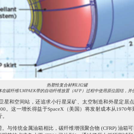
热塑性复合材料LH2罐
罐体在碳纤维/LMPAEK带的自动纤维放置（AFP）过程中使用原位固结，
星和空间站，还追求小行星采矿、太空制造和外星定居点。
,000。这一增长得益于SpaceX（美国）将发射成本从1970
斤。
传统金属油箱相比，碳纤维增强聚合物 (CFRP) 油箱可以