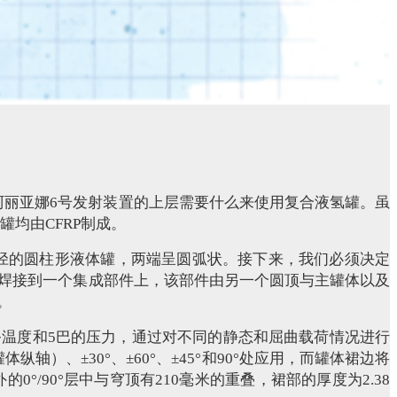
欧洲阿丽亚娜6号发射装置的上层需要什么来使用复合液氢罐。虽
罐均由CFRP制成。
3米直径的圆柱形液体罐，两端呈圆弧状。接下来，我们必须决定
焊接到一个集成部件上，该部件由另一个圆顶与主罐体以及
。
）的服务温度和5巴的压力，通过对不同的静态和屈曲载荷情况进行
轴）、±30°、±60°、±45°和90°处应用，而罐体裙边将
0°/90°层中与穹顶有210毫米的重叠，裙部的厚度为2.38