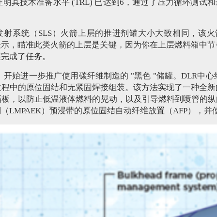
其技术准备水平 (TRL) 已达到6，通过了压力循环测试和
发射系统（SLS）火箭上层的推进剂罐大小大致相同，该火
表示，瞄准此类火箭的上层是关键，因为你在上层燃料箱中
层完成了任务。
（DLR）开始进一步推广使用碳纤维制造的 "黑色 "储罐。D
过程中的原位固结和无紧固焊接组装。该方法实现了一种全新
板，以防止低温液体燃料的晃动，以及引导燃料到喷管的纵
LMPAEK）预浸带的原位固结自动纤维放置（AFP），并