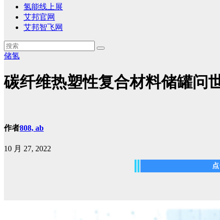
氢能线上展
艾邦官网
艾邦智飞网
储氢
碳纤维热塑性复合材料储罐问
作者
808, ab
10 月 27, 2022
点