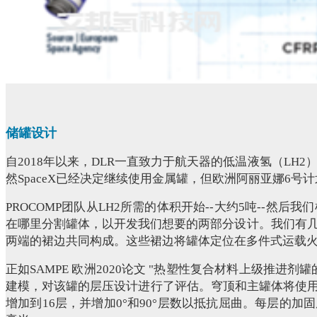
储罐设计
自2018年以来，DLR一直致力于航天器的低温液氢（LH
然SpaceX已经决定继续使用金属罐，但欧洲阿丽亚娜6号计
PROCOMP团队从LH2所需的体积开始--大约5吨--
在哪里分割罐体，以开发我们想要的两部分设计。我们有
两端的裙边共同构成。这些裙边将罐体定位在多件式运载
正如SAMPE 欧洲2020论文 "热塑性复合材料上级推进
建模，对该罐的层压设计进行了评估。穹顶和主罐体将使用11层单
增加到16层，并增加0°和90°层数以抵抗屈曲。每层的加固厚