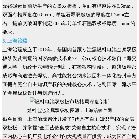
嘉裕碳素目前所生产的石墨双极板，单面有槽厚度在0.5mm，
双面有槽厚度在0.8mm，单组石墨双极板的厚度在1.3mm左
右，提前突破国家制定2025年前单组石墨双极板厚度1.5mm的
要求。
5. 上海治臻
上海治臻成立于2016年，是国内首家专注氢燃料电池金属双极
板研发及制造的国家高新技术企业。公司核心技术源自上海交
通大学，历经十六年精研创新，在极板构型设计、超薄板精密
成形和高速激光焊接、高性能复合纳米涂层和一体化密封等方
面拥有完全自主知识产权的关键核心技术，达到国际一流水平
的金属极板设计与制造能力。
燃料电池金属双极板 图源：上海治臻官网
截至目前，上海治臻累计开发了7代具有自主知识产权的金属
双极板，并掌握“全工艺链集成”关键自主核心技术，实现了给
国内核心主机厂及电堆企业的大规模量产供货，成为国产金属