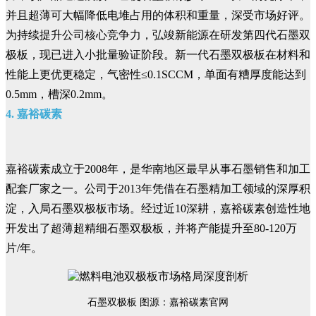
并且超薄可大幅降低电堆占用的体积和重量，深受市场好评。
为持续提升公司核心竞争力，弘竣新能源在研发第四代石墨双
极板，现已进入小批量验证阶段。新一代石墨双极板在材料和
性能上更优更稳定，气密性≤0.1SCCM，单面有糟厚度能达到
0.5mm，槽深0.2mm。
4. 嘉裕碳素
嘉裕碳素成立于2008年，是华南地区最早从事石墨销售和加工
配套厂家之一。公司于2013年凭借在石墨精加工领域的深厚积
淀，入局石墨双极板市场。经过近10深耕，嘉裕碳素创造性地
开发出了超薄超精细石墨双极板，并将产能提升至80-120万
片/年。
石墨双极板 图源：
嘉裕碳素官网