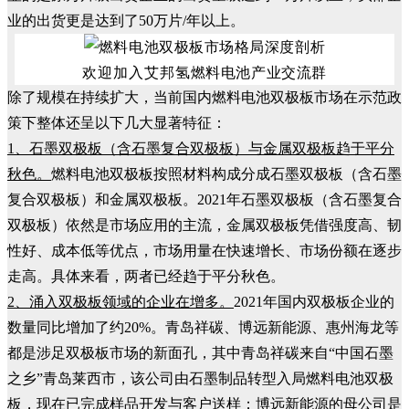
业的出货更是达到了50万片/年以上。
欢迎加入艾邦
氢燃料电池产业交流群
除了规模在持续扩大，当前国内燃料电池双极板市场在示范政
策下整体还呈以下几大显著特征：
1、石墨双极板（含石墨复合双极板）与金属双极板趋于平分
秋色。
燃料电池双极板按照材料构成分成石墨双极板（含石墨
复合双极板）和金属双极板。2021年石墨双极板（含石墨复合
双极板）依然是市场应用的主流，金属双极板凭借强度高、韧
性好、成本低等优点，市场用量在快速增长、市场份额在逐步
走高。具体来看，两者已经趋于平分秋色。
2、涌入双极板领域的企业在增多。
2021年国内双极板企业的
数量同比增加了约20%。青岛祥碳、博远新能源、惠州海龙等
都是涉足双极板市场的新面孔，其中青岛祥碳来自“中国石墨
之乡”青岛莱西市，该公司由石墨制品转型入局燃料电池双极
板，现在已完成样品开发与客户送样；博远新能源的母公司是