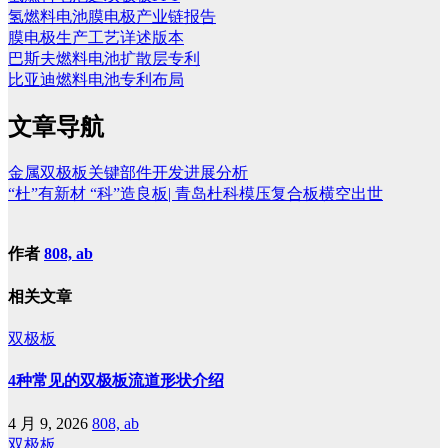
氢燃料电池膜电极产业链报告
膜电极生产工艺详述版本
巴斯夫燃料电池扩散层专利
比亚迪燃料电池专利布局
文章导航
金属双极板关键部件开发进展分析
“杜”有新材 “科”造良板| 青岛杜科模压复合板横空出世
作者
808, ab
相关文章
双极板
4种常见的双极板流道形状介绍
4 月 9, 2026
808, ab
双极板