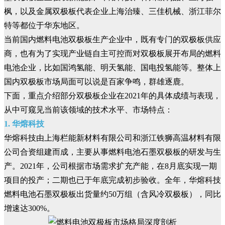
枫，以及金属双极板代表企业上海治臻、三佳机械、浙江菲尔
特等都位于华东地区。
当前国内燃料电池双极板生产企业中，既有专门的双极板供应
商，也有为了实现产业链自主可控而对双极板展开布局的燃料
电池企业，比如国鸿氢能、明天氢能、国电投氢能等。整体上
国内双极板市场局面可以说是百家争鸣，群雄逐鹿。
下面，重点介绍部分双极板企业在2021年的具体成绩与表现，
从中可窥见当前该领域的技术水平、市场特点：
1. 华熔科技
华熔科技由上海栏能新材料有限公司和浙江铁狮高温材料有限
公司合资组建而成，主要从事燃料电池石墨双极板的研发与生
产。2021年，公司根据市场需求扩充产能，在8月底实现一期
项目的投产；二期也已于年底完成初步验收。全年，华熔科技
燃料电池石墨双极板出货量约50万组（含风冷双极板），同比
增速达300%。