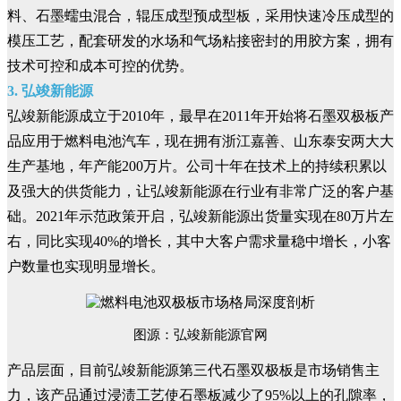
料、石墨蠕虫混合，辊压成型预成型板，采用快速冷压成型的
模压工艺，配套研发的水场和气场粘接密封的用胶方案，拥有
技术可控和成本可控的优势。
3. 弘竣新能源
弘竣新能源成立于2010年，最早在2011年开始将石墨双极板产
品应用于燃料电池汽车，现在拥有浙江嘉善、山东泰安两大大
生产基地，年产能200万片。公司十年在技术上的持续积累以
及强大的供货能力，让弘竣新能源在行业有非常广泛的客户基
础。2021年示范政策开启，弘竣新能源出货量实现在80万片左
右，同比实现40%的增长，其中大客户需求量稳中增长，小客
户数量也实现明显增长。
图源：弘竣新能源官网
产品层面，目前弘竣新能源第三代石墨双极板是市场销售主
力，该产品通过浸渍工艺使石墨板减少了95%以上的孔隙率，