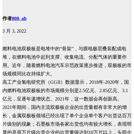
作者
808, ab
3 月 3, 2022
燃料电池双极板是电堆中的“骨架”，与膜电极层叠装配成电
堆，在燃料电池中起到支撑、收集电流、分配气体的重要作
用。近年，随着燃料电池汽车示范政策逐步推进，双极板的市
场规模同比在持续扩大。
高工产业氢电研究所（GGII）数据显示，2018年-2020年，国
内燃料电池双极板的市场规模分别是2.5亿元、2.85亿元、3.1
亿元，呈逐年递增状态。2021年，这一数据会再创新高。
2021年期间，国内主流双极板企业的出货量都有非常大的增
长，金属双极板领域已经出现了单个企业单个客户出货达百万
片级别的现象；石墨板市场各家出货也均有较大增长，表现明
显的是原万片级出货企业的出货量级达到10万片以上，头部企