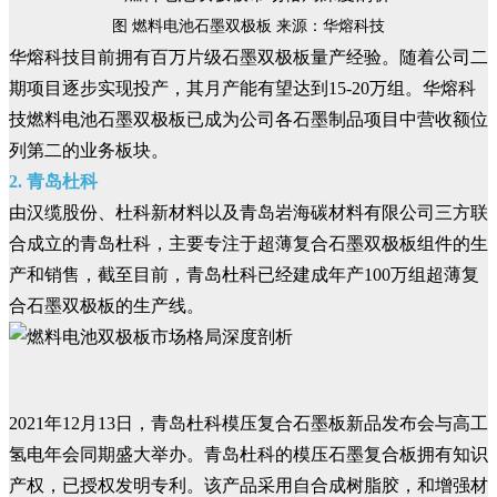
图 燃料电池石墨双极板 来源：华熔科技
华熔科技目前拥有百万片级石墨双极板量产经验。随着公司二
期项目逐步实现投产，其月产能有望达到15-20万组。华熔科
技燃料电池石墨双极板已成为公司各石墨制品项目中营收额位
列第二的业务板块。
2. 青岛杜科
由汉缆股份、杜科新材料以及青岛岩海碳材料有限公司三方联
合成立的青岛杜科，主要专注于超薄复合石墨双极板组件的生
产和销售，截至目前，青岛杜科已经建成年产100万组超薄复
合石墨双极板的生产线。
2021年12月13日，青岛杜科模压复合石墨板新品发布会与高工
氢电年会同期盛大举办。青岛杜科的模压石墨复合板拥有知识
产权，已授权发明专利。该产品采用自合成树脂胶，和增强材