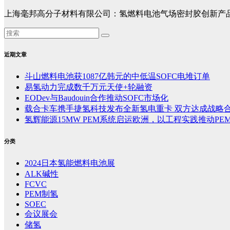
上海毫邦高分子材料有限公司：氢燃料电池气场密封胶创新产
近期文章
斗山燃料电池获1087亿韩元的中低温SOFC电堆订单
易氢动力完成数千万元天使+轮融资
EODev与Baudouin合作推动SOFC市场化
载合卡车携手捷氢科技发布全新氢电重卡 双方达成战略
氢辉能源15MW PEM系统启运欧洲，以工程实践推动PE
分类
2024日本氢能燃料电池展
ALK碱性
FCVC
PEM制氢
SOEC
会议展会
储氢