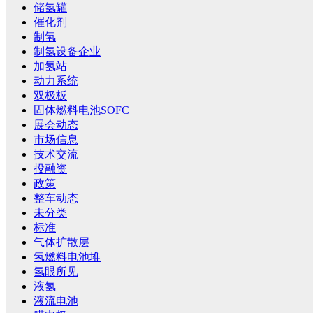
储氢罐
催化剂
制氢
制氢设备企业
加氢站
动力系统
双极板
固体燃料电池SOFC
展会动态
市场信息
技术交流
投融资
政策
整车动态
未分类
标准
气体扩散层
氢燃料电池堆
氢眼所见
液氢
液流电池