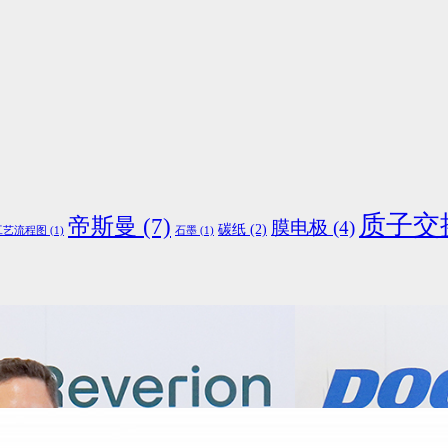
质子交
帝斯曼
(7)
膜电极
(4)
碳纸
(2)
工艺流程图
(1)
石墨
(1)