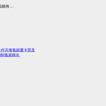
品能有…
合作共推氢能重卡普及
M制氢规模化