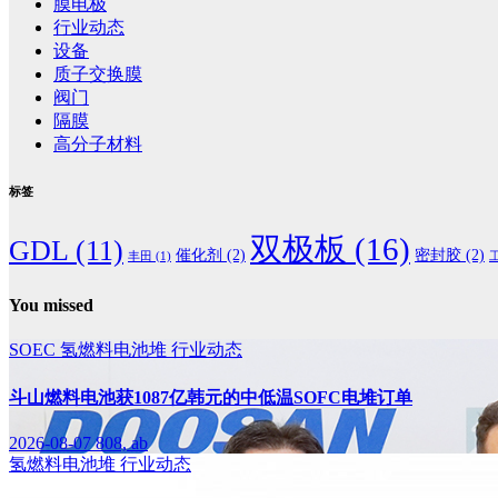
膜电极
行业动态
设备
质子交换膜
阀门
隔膜
高分子材料
标签
双极板
(16)
GDL
(11)
催化剂
(2)
密封胶
(2)
丰田
(1)
You missed
SOEC
氢燃料电池堆
行业动态
斗山燃料电池获1087亿韩元的中低温SOFC电堆订单
2026-08-07
808, ab
氢燃料电池堆
行业动态