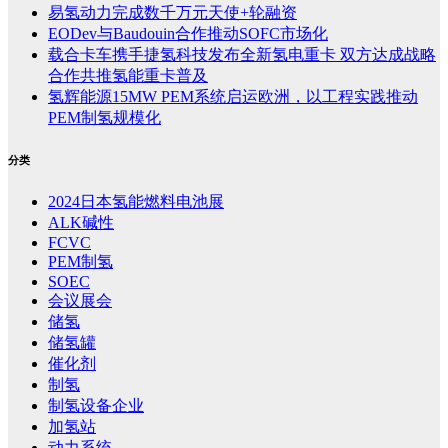
易氢动力完成数千万元天使+轮融资
EODev与Baudouin合作推动SOFC市场化
载合卡车携手捷氢科技发布全新氢电重卡 双方达成战略
合作共推氢能重卡普及
氢辉能源15MW PEM系统启运欧洲，以工程实践推动
PEM制氢规模化
分类
2024日本氢能燃料电池展
ALK碱性
FCVC
PEM制氢
SOEC
会议展会
储氢
储氢罐
催化剂
制氢
制氢设备企业
加氢站
动力系统