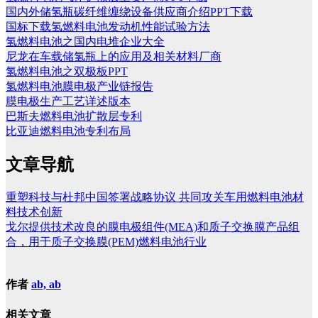
国内外储氢瓶碳纤维缠绕设备供应商介绍PPT下载
国标下载氢燃料电池发动机性能试验方法
氢燃料电池之国内电堆企业大全
尼龙在车载储氢瓶上的应用及相关材料厂商
氢燃料电池之双极板PPT
氢燃料电池膜电极产业链报告
膜电极生产工艺详述版本
巴斯夫燃料电池扩散层专利
比亚迪燃料电池专利布局
文章导航
重塑科技与杜邦中国签署战略协议 共同攻关车用燃料电池材
料技术创新
戈尔提供技术改良的膜电极组件(MEA)和质子交换膜产品组
合，用于质子交换膜(PEM)燃料电池行业
作者
ab, ab
相关文章