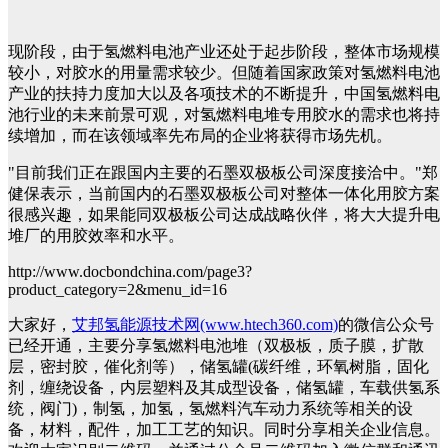
现阶段，由于氢燃料电池产业还处于起步阶段，整体市场规模
较小，对胶水的用量需求较少。但随着国家政策对氢燃料电池
产业的扶持力度加大以及各项技术的不断提升，中国氢燃料电
池行业的未来前景可观，对氢燃料电堆专用胶水的需求也将持
续增加，而在该领域率先布局的企业将获得市场先机。
"目前我们正在跟国内主要的石墨双极板公司深度接洽中。"郑
健保表示，当前国内的石墨双极板公司对整体一体化用胶方案
很感兴趣，如果能同双极板公司达成战略伙伴，将大大提升电
堆厂的用胶效率和水平。
http://www.docbondchina.com/page3?
product_category=2&menu_id=16
大家好，
艾邦氢能源技术网(www.htech360.com)
的微信公众号
已经开通，主要分享氢燃料电池堆（双极板，质子膜，扩散
层，密封胶，催化剂等），储氢罐(碳纤维，环氧树脂，固化
剂，缠绕设备，内层塑料及其成型设备，储氢罐，车载供氢系
统，阀门)，制氢，加氢，氢燃料汽车动力系统等相关的设
备，材料，配件，加工工艺的知识。同时分享相关企业信息。