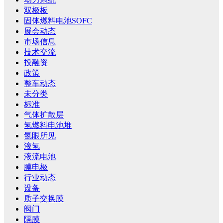
双极板
固体燃料电池SOFC
展会动态
市场信息
技术交流
投融资
政策
整车动态
未分类
标准
气体扩散层
氢燃料电池堆
氢眼所见
液氢
液流电池
膜电极
行业动态
设备
质子交换膜
阀门
隔膜