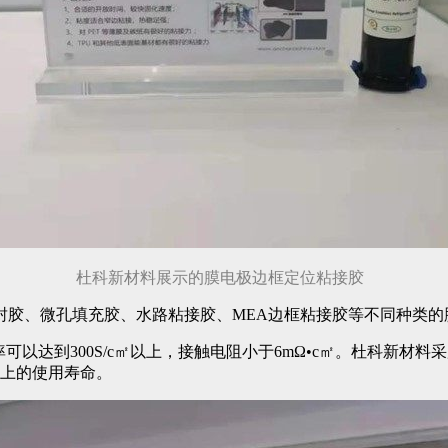
杜科新材料展示的膜电极边框定位粘接胶
封胶、微孔填充胶、水路粘接胶、MEA边框粘接胶等不同种类的
可以达到300S/c㎡以上，接触电阻小于6mΩ•c㎡。杜科新材料
以上的使用寿命。